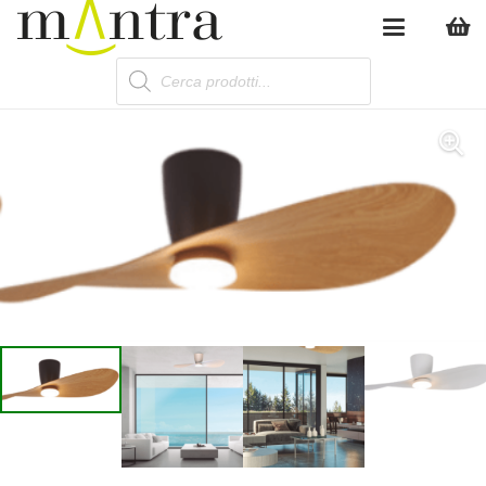
Products
search