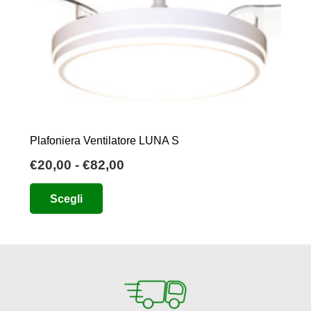
Plafoniera Ventilatore LUNA S
Fascia
€
20,00
-
€
82,00
di
Questo
Scegli
prezzo:
prodotto
da
ha
€20,00
più
a
varianti.
€82,00
Le
opzioni