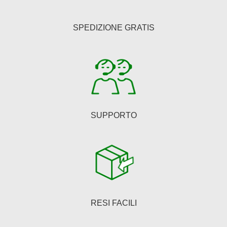
possono
essere
SPEDIZIONE GRATIS
scelte
nella
pagina
del
prodotto
SUPPORTO
RESI FACILI