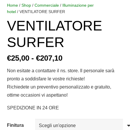
Home
/
Shop
/
Commerciale
/
Illuminazione per
hotel
/ VENTILATORE SURFER
VENTILATORE
SURFER
Fascia
€
25,00
-
€
207,10
di
Non esitate a contattare il ns. store. Il personale sarà
prezzo:
pronto a soddisfare le vostre richieste!
da
Richiedete un preventivo personalizzato e gratuito,
€25,00
ottime occasioni vi aspettano!
a
€207,10
SPEDIZIONE IN 24 ORE
Finitura