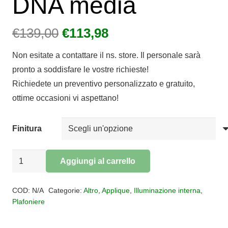
DNA media
Il
Il
€
139,00
€
113,98
prezzo
prezzo
Non esitate a contattare il ns. store. Il personale sarà
originale
attuale
pronto a soddisfare le vostre richieste!
era:
è:
Richiedete un preventivo personalizzato e gratuito,
€139,00.
€113,98.
ottime occasioni vi aspettano!
Finitura
Applique/plafoniera
Aggiungi al carrello
rettangolare
Alternative:
led
COD:
N/A
Categorie:
Altro
,
Applique
,
Illuminazione interna
,
DNA
Plafoniere
media
quantità