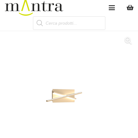
Products
search