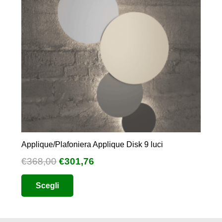
Applique/Plafoniera Applique Disk 9 luci
Il
Il
€
368,00
€
301,76
prezzo
prezzo
Questo
Scegli
originale
attuale
prodotto
era:
è:
ha
€368,00.
€301,76.
più