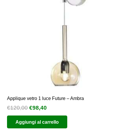
Applique vetro 1 luce Future – Ambra
Il
Il
€
120,00
€
98,40
prezzo
prezzo
Aggiungi al carrello
originale
attuale
era:
è: