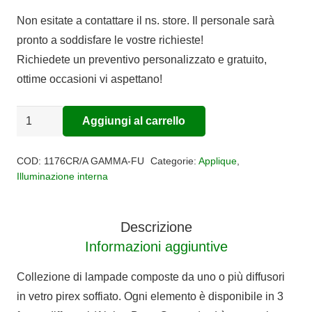
prezzo
prezzo
Non esitate a contattare il ns. store. Il personale sarà
originale
attuale
pronto a soddisfare le vostre richieste!
era:
è:
Richiedete un preventivo personalizzato e gratuito,
€180,00.
€147,60.
ottime occasioni vi aspettano!
Applique
Aggiungi al carrello
Alternative:
Gamma
Double
COD:
1176CR/A GAMMA-FU
Categorie:
Applique
,
Skin
Illuminazione interna
quantità
Descrizione
Informazioni aggiuntive
Collezione di lampade composte da uno o più diffusori
in vetro pirex soffiato. Ogni elemento è disponibile in 3