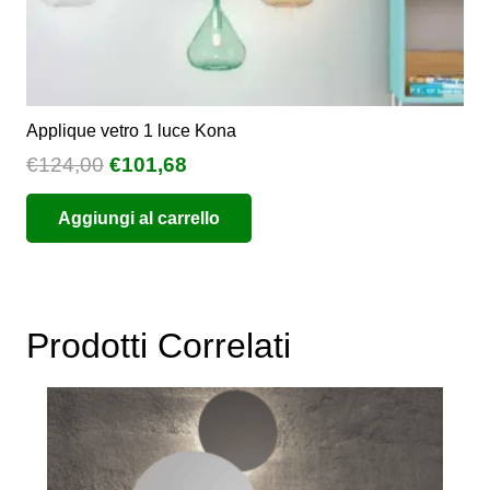
Applique vetro 1 luce Kona
Il
Il
€
124,00
€
101,68
prezzo
prezzo
Aggiungi al carrello
originale
attuale
era:
è:
€124,00.
€101,68.
Prodotti Correlati