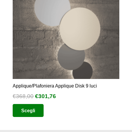
Applique/Plafoniera Applique Disk 9 luci
Il
Il
€
368,00
€
301,76
prezzo
prezzo
Questo
Scegli
originale
attuale
prodotto
era:
è:
ha
€368,00.
€301,76.
più