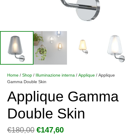
Home
/
Shop
/
Illuminazione interna
/
Applique
/ Applique
Gamma Double Skin
Applique Gamma
Double Skin
Il
Il
€
180,00
€
147,60