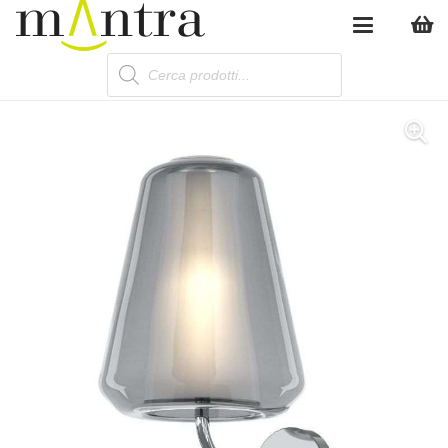
Products
search