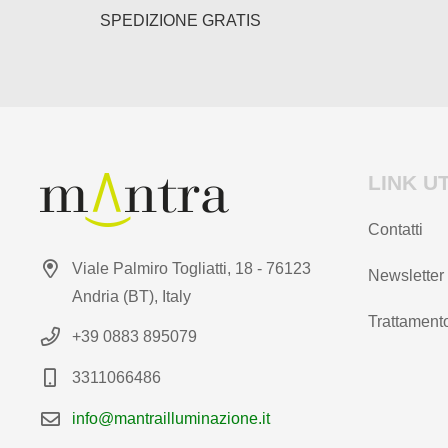
prodotto
del
SPEDIZIONE GRATIS
prodotto
LINK UT
Contatti
Viale Palmiro Togliatti, 18 - 76123
Newsletter
Andria (BT), Italy
Trattamento
+39 0883 895079
3311066486
info@mantrailluminazione.it