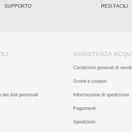
del
del
SUPPORTO
RESI FACILI
prodotto
prodotto
ILI
ASSISTENZA ACQUI
Condizioni generali di vendi
Sconti e coupon
 dei dati personali
Informazione di spedizione
Pagamenti
Spedizioni