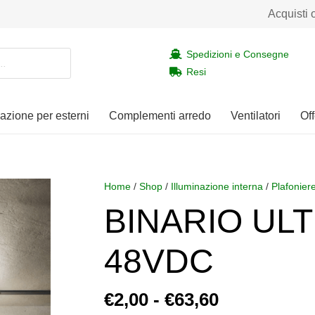
Acquisti 
Spedizioni e Consegne
Resi
nazione per esterni
Complementi arredo
Ventilatori
Off
Home
/
Shop
/
Illuminazione interna
/
Plafonier
BINARIO UL
48VDC
Fascia
€
2,00
-
€
63,60