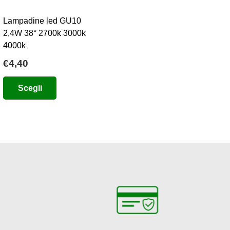
Lampadine led GU10
2,4W 38° 2700k 3000k
4000k
€
4,40
Questo
Scegli
prodotto
ha
più
varianti.
Le
opzioni
possono
essere
scelte
nella