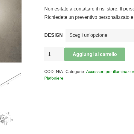
di
prezzo:
Non esitate a contattare il ns. store. Il per
da
Richiedete un preventivo personalizzato e 
€2,00
a
DESIGN
€63,60
BINARIO
Aggiungi al carrello
ULTRA
Alternative:
SOTTILE
COD:
N/A
Categorie:
Accessori per illuminazio
48VDC
Plafoniere
quantità