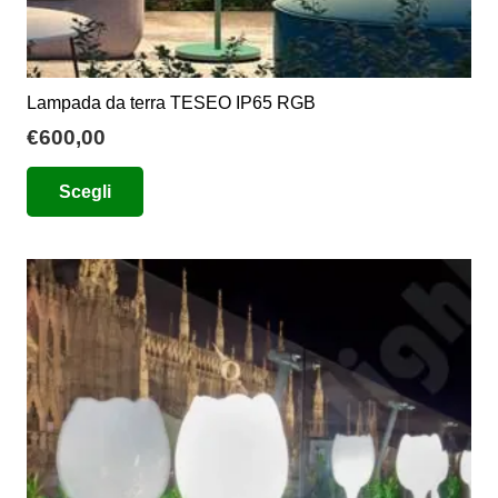
Lampada da terra TESEO IP65 RGB
€
600,00
Questo
Scegli
prodotto
ha
più
varianti.
Le
opzioni
possono
essere
scelte
nella