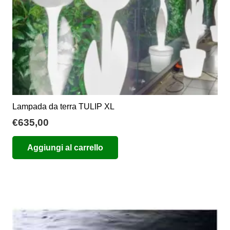
pagina
del
prodotto
Lampada da terra TULIP XL
€
635,00
Aggiungi al carrello