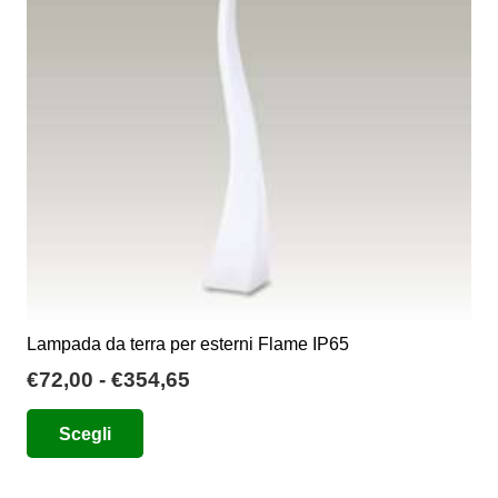
possono
essere
scelte
nella
pagina
del
prodotto
Lampada da terra per esterni Flame IP65
Fascia
€
72,00
-
€
354,65
di
Questo
Scegli
prezzo:
prodotto
da
ha
€72,00