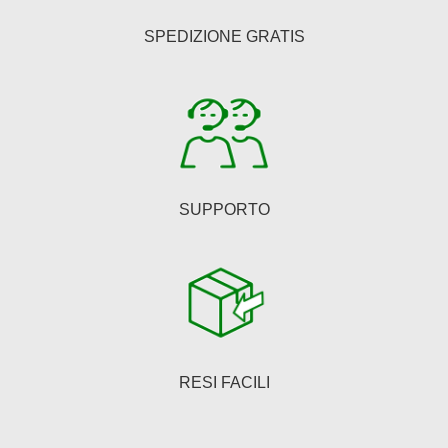
essere
SPEDIZIONE GRATIS
scelte
nella
pagina
del
prodotto
SUPPORTO
RESI FACILI