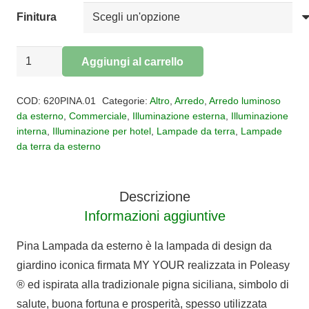
€980,00
Finitura
Lampada
Aggiungi al carrello
da
Alternative:
esterno
COD:
620PINA.01
Categorie:
Altro
,
Arredo
,
Arredo luminoso
MY
da esterno
,
Commerciale
,
Illuminazione esterna
,
Illuminazione
interna
,
Illuminazione per hotel
,
Lampade da terra
,
Lampade
YOUR
da terra da esterno
PINA
quantità
Descrizione
Informazioni aggiuntive
Pina Lampada da esterno è la lampada di design da
giardino iconica firmata MY YOUR realizzata in Poleasy
® ed ispirata alla tradizionale pigna siciliana, simbolo di
salute, buona fortuna e prosperità, spesso utilizzata