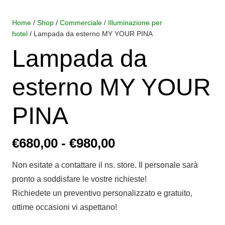
Home
/
Shop
/
Commerciale
/
Illuminazione per
hotel
/ Lampada da esterno MY YOUR PINA
Lampada da
esterno MY YOUR
PINA
Fascia
€
680,00
-
€
980,00
di
Non esitate a contattare il ns. store. Il personale sarà
prezzo:
pronto a soddisfare le vostre richieste!
da
Richiedete un preventivo personalizzato e gratuito,
€680,00
ottime occasioni vi aspettano!
a