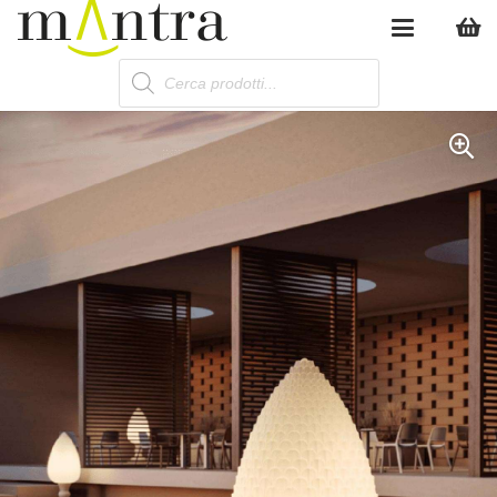
Products
search