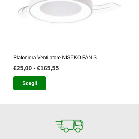
Plafoniera Ventilatore NISEKO FAN S
Fascia
€
25,00
-
€
165,55
di
Questo
Scegli
prezzo:
prodotto
da
ha
€25,00
più
a
varianti.
€165,55
Le
opzioni
possono