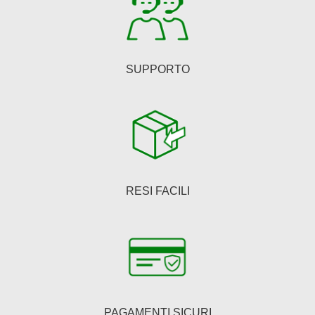
del
prodotto
SUPPORTO
RESI FACILI
PAGAMENTI SICURI