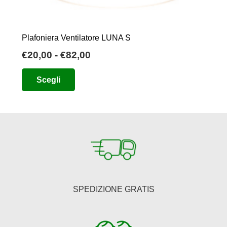
Plafoniera Ventilatore LUNA S
Fascia
€
20,00
-
€
82,00
di
Questo
Scegli
prezzo:
prodotto
da
ha
€20,00
più
a
varianti.
€82,00
Le
opzioni
possono
essere
SPEDIZIONE GRATIS
scelte
nella
pagina