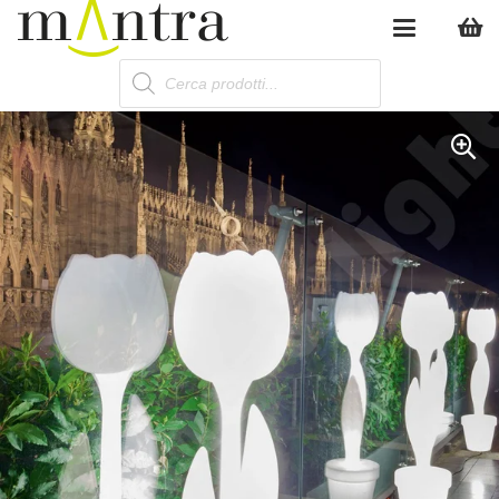
Products
search