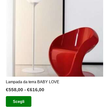
Lampada da terra BABY LOVE
Fascia
€
558,00
-
€
616,00
di
Questo
Scegli
prezzo:
prodotto
da