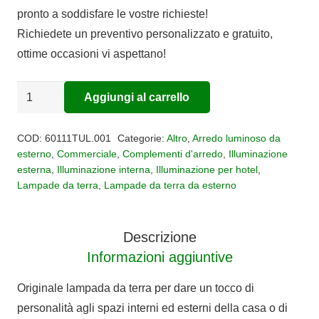
pronto a soddisfare le vostre richieste!
Richiedete un preventivo personalizzato e gratuito,
ottime occasioni vi aspettano!
Lampada
Aggiungi al carrello
Alternative:
da
terra
COD:
60111TUL.001
Categorie:
Altro
,
Arredo luminoso da
TULIP
esterno
,
Commerciale
,
Complementi d'arredo
,
Illuminazione
esterna
,
Illuminazione interna
,
Illuminazione per hotel
,
XL
Lampade da terra
,
Lampade da terra da esterno
quantità
Descrizione
Informazioni aggiuntive
Originale lampada da terra per dare un tocco di
personalità agli spazi interni ed esterni della casa o di