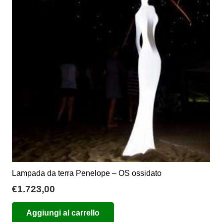
opzioni
possono
essere
scelte
nella
pagina
del
prodotto
Lampada da terra Penelope – OS ossidato
€
1.723,00
Aggiungi al carrello