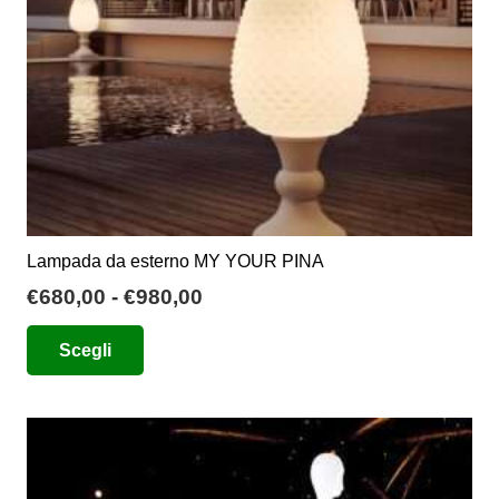
Lampada da esterno MY YOUR PINA
Fascia
€
680,00
-
€
980,00
di
Questo
Scegli
prezzo:
prodotto
da
ha
€680,00
più
a
varianti.
€980,00
Le