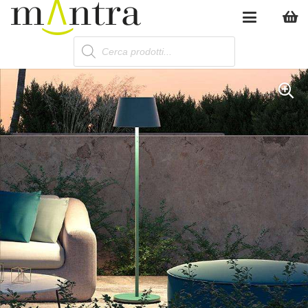
Products
search