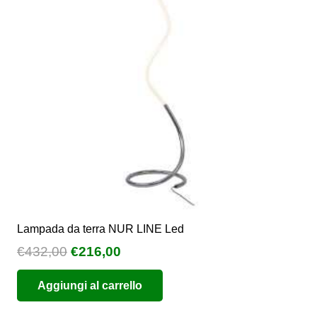
possono
essere
scelte
nella
pagina
del
prodotto
Lampada da terra NUR LINE Led
Il
Il
€
432,00
€
216,00
prezzo
prezzo
Aggiungi al carrello
originale
attuale
era:
è: