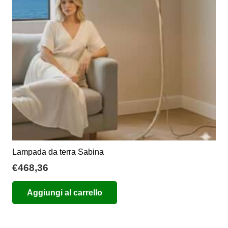
essere
scelte
nella
pagina
del
prodotto
Lampada da terra Sabina
€
468,36
Aggiungi al carrello