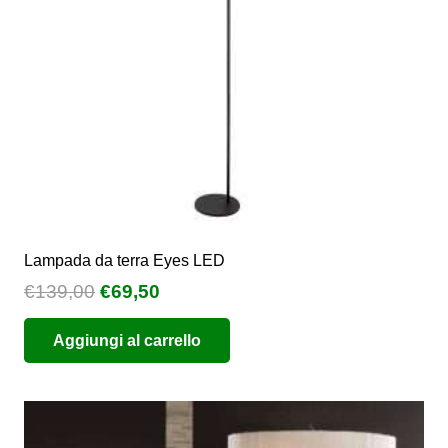
Lampada da terra Eyes LED
Il
Il
€
139,00
€
69,50
prezzo
prezzo
Aggiungi al carrello
originale
attuale
era:
è:
€139,00.
€69,50.