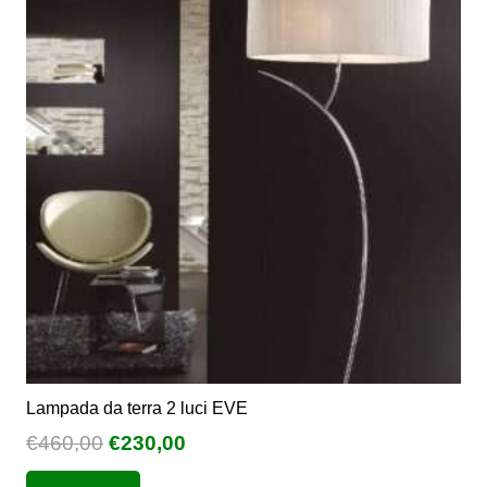
Lampada da terra 2 luci EVE
Il
Il
€
460,00
€
230,00
prezzo
prezzo
Questo