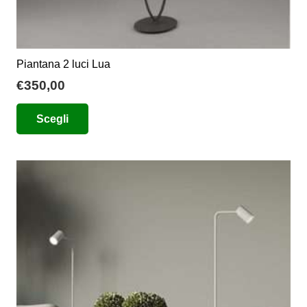
Piantana 2 luci Lua
€
350,00
Questo
Scegli
prodotto
ha
più
varianti.
Le
opzioni
possono
essere
scelte
nella