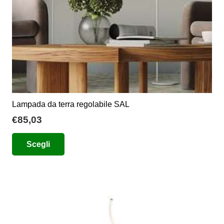
pagina
del
prodotto
Lampada da terra regolabile SAL
€
85,03
Questo
Scegli
prodotto
ha
più
varianti.
Le
opzioni