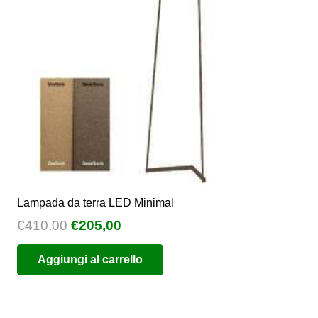
essere
scelte
nella
pagina
del
prodotto
Lampada da terra LED Minimal
Il
Il
€
410,00
€
205,00
prezzo
prezzo
Aggiungi al carrello
originale
attuale
era:
è:
€410,00.
€205,00.