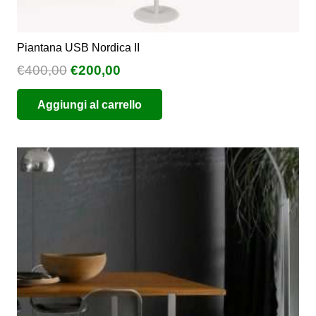
Piantana USB Nordica II
Il
Il
€
400,00
€
200,00
prezzo
prezzo
Aggiungi al carrello
originale
attuale
era:
è:
€400,00.
€200,00.