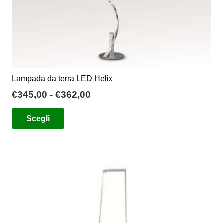
prodotto
Lampada da terra LED Helix
Fascia
€
345,00
-
€
362,00
di
Questo
Scegli
prezzo:
prodotto
da
ha
€345,00
più
a
varianti.
€362,00
Le
opzioni
possono
essere