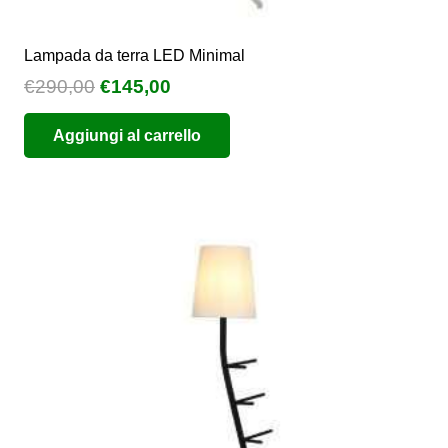
Lampada da terra LED Minimal
Il
Il
€
290,00
€
145,00
prezzo
prezzo
Aggiungi al carrello
originale
attuale
era:
è:
€290,00.
€145,00.