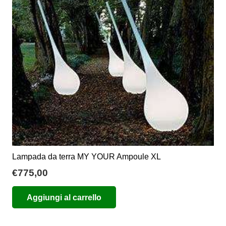
possono
essere
scelte
nella
pagina
del
prodotto
Lampada da terra MY YOUR Ampoule XL
€
775,00
Aggiungi al carrello