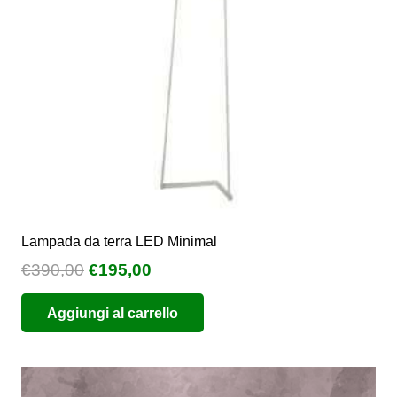
scelte
nella
pagina
del
prodotto
Lampada da terra LED Minimal
Il
Il
€
390,00
€
195,00
prezzo
prezzo
Aggiungi al carrello
originale
attuale
era:
è:
€390,00.
€195,00.