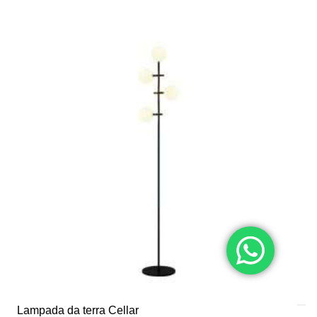
€432,00.
€216,00.
Lampada da terra Cellar