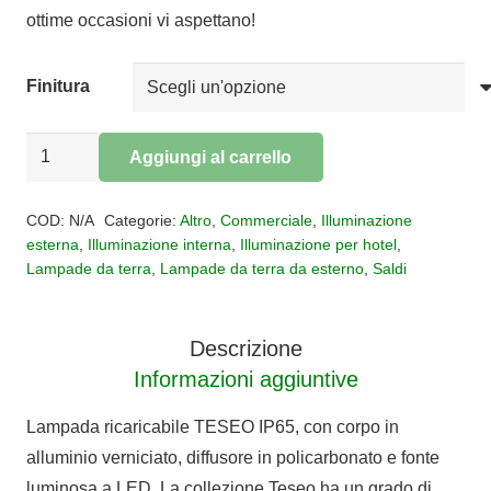
ottime occasioni vi aspettano!
Finitura
Lampada
Aggiungi al carrello
da
Alternative:
terra
COD:
N/A
Categorie:
Altro
,
Commerciale
,
Illuminazione
TESEO
esterna
,
Illuminazione interna
,
Illuminazione per hotel
,
Lampade da terra
,
Lampade da terra da esterno
,
Saldi
IP65
RGB
quantità
Descrizione
Informazioni aggiuntive
Lampada ricaricabile TESEO IP65, con corpo in
alluminio verniciato, diffusore in policarbonato e fonte
luminosa a LED. La collezione Teseo ha un grado di