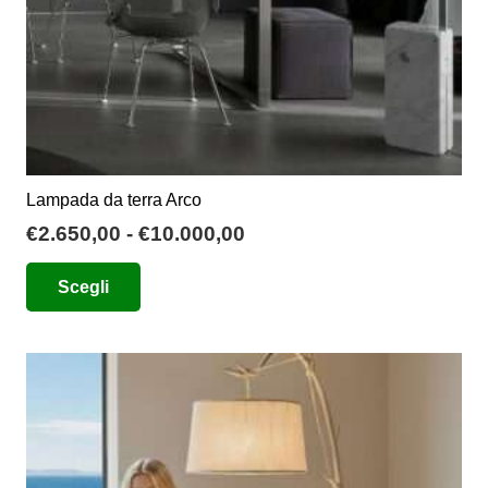
Lampada da terra Arco
Fascia
€
2.650,00
-
€
10.000,00
di
Questo
Scegli
prezzo:
prodotto
da
ha
€2.650,00
più
a
varianti.
€10.000,00
Le
opzioni
possono