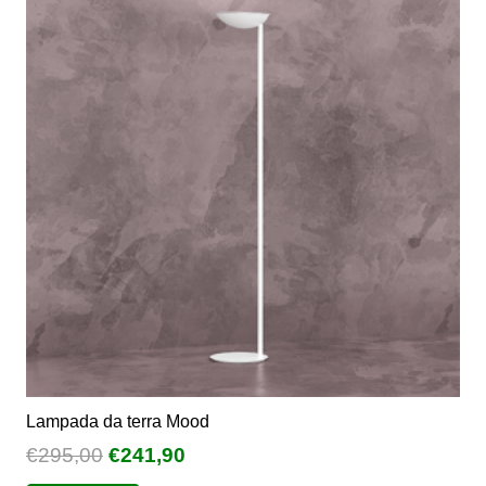
Lampada da terra Mood
Il
Il
€
295,00
€
241,90
prezzo
prezzo
Questo