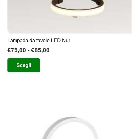
Lampada da tavolo LED Nur
Fascia
€
75,00
-
€
85,00
di
Questo
Scegli
prezzo:
prodotto
da
ha
€75,00
più
a
varianti.
€85,00
Le
opzioni
possono
essere
scelte