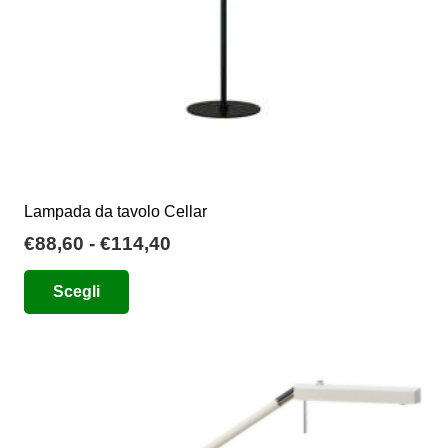
Lampada da tavolo Cellar
Fascia
€
88,60
-
€
114,40
di
Questo
Scegli
prezzo:
prodotto
da
ha
€88,60
più
a
varianti.
€114,40
Le
opzioni