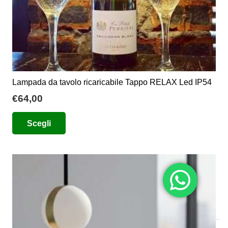
Lampada da tavolo ricaricabile Tappo RELAX Led IP54
€
64,00
Questo
Scegli
prodotto
ha
più
varianti.
Le
opzioni
possono
essere