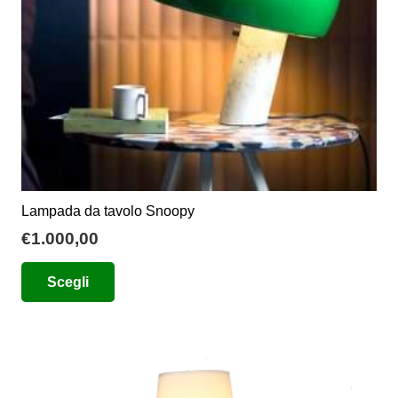
nella
pagina
del
prodotto
Lampada da tavolo Snoopy
€
1.000,00
Questo
Scegli
prodotto
ha
più
varianti.
Le