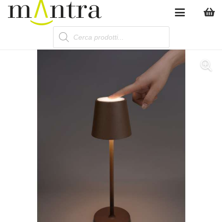
Products
search