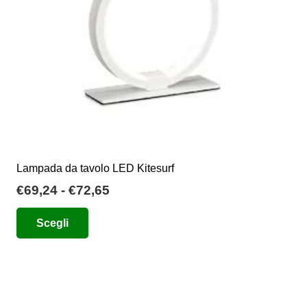
nella
pagina
del
prodotto
Lampada da tavolo LED Kitesurf
Fascia
€
69,24
-
€
72,65
di
Questo
Scegli
prezzo:
prodotto
da
ha
€69,24
più
a
varianti.
€72,65
Le