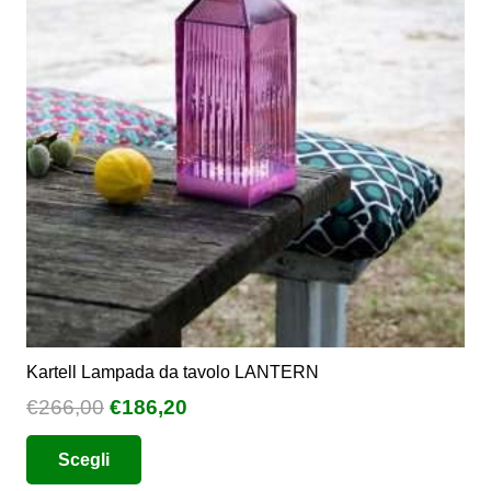
opzioni
possono
essere
scelte
nella
pagina
del
prodotto
Kartell Lampada da tavolo LANTERN
Il
Il
€
266,00
€
186,20
prezzo
prezzo
Questo
Scegli
originale
attuale
prodotto