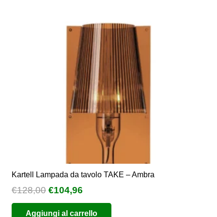
opzioni
possono
essere
scelte
nella
pagina
del
prodotto
Kartell Lampada da tavolo TAKE – Ambra
Il
Il
€
128,00
€
104,96
prezzo
prezzo
Aggiungi al carrello
originale
attuale