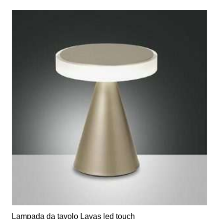
€200,00.
€100,00.
Lampada da tavolo Lavas led touch