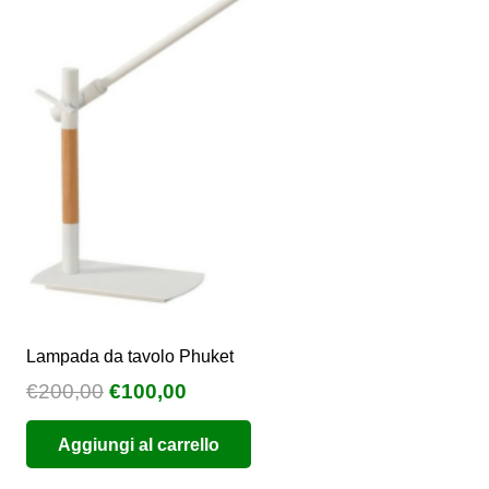
possono
essere
scelte
nella
pagina
del
prodotto
Lampada da tavolo Phuket
Il
Il
€
200,00
€
100,00
prezzo
prezzo
Aggiungi al carrello
originale
attuale
era:
è: