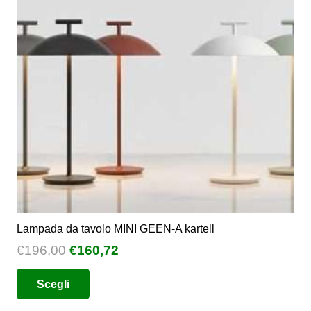
possono
essere
scelte
nella
pagina
del
prodotto
Lampada da tavolo MINI GEEN-A kartell
Il
Il
€
196,00
€
160,72
prezzo
prezzo
Questo
Scegli
originale
attuale
prodotto
era:
è:
ha