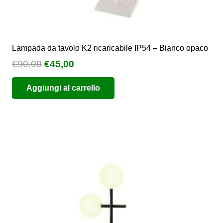
Lampada da tavolo K2 ricaricabile IP54 – Bianco opaco
Il
Il
€
90,00
€
45,00
prezzo
prezzo
Aggiungi al carrello
originale
attuale
era:
è:
€90,00.
€45,00.