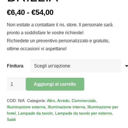
Fascia
€
6,40
-
€
54,00
di
Non esitate a contattare il ns. store. Il personale sarà
prezzo:
pronto a soddisfare le vostre richieste!
da
Richiedete un preventivo personalizzato e gratuito,
€6,40
ottime occasioni vi aspettano!
a
€54,00
Finitura
Lampada
Aggiungi al carrello
ricaricabile
Alternative:
touch
COD:
N/A
Categorie:
Altro
,
Arredo
,
Commerciale
,
BRILLIA
Illuminazione esterna
,
Illuminazione interna
,
Illuminazione per
hotel
,
Lampade da tavolo
,
Lampade da tavolo per esterno
,
quantità
Saldi