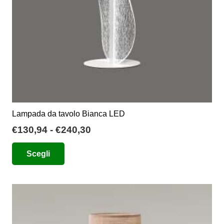
nella
pagina
del
prodotto
Lampada da tavolo Bianca LED
Fascia
€
130,94
-
€
240,30
di
Questo
Scegli
prezzo:
prodotto
da
ha
€130,94
più
a
varianti.
€240,30
Le