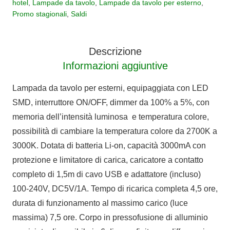
hotel
,
Lampade da tavolo
,
Lampade da tavolo per esterno
,
esterni
Promo stagionali
,
Saldi
ricaricabile
ILUNA
IP65
Descrizione
quantità
Informazioni aggiuntive
Lampada da tavolo per esterni, equipaggiata con LED
SMD, interruttore ON/OFF, dimmer da 100% a 5%, con
memoria dell’intensità luminosa e temperatura colore,
possibilità di cambiare la temperatura colore da 2700K a
3000K. Dotata di batteria Li-on, capacità 3000mA con
protezione e limitatore di carica, caricatore a contatto
completo di 1,5m di cavo USB e adattatore (incluso)
100-240V, DC5V/1A. Tempo di ricarica completa 4,5 ore,
durata di funzionamento al massimo carico (luce
massima) 7,5 ore. Corpo in pressofusione di alluminio