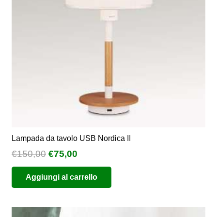
Lampada da tavolo USB Nordica II
Il
Il
€
150,00
€
75,00
prezzo
prezzo
Aggiungi al carrello
originale
attuale
era:
è:
€150,00.
€75,00.