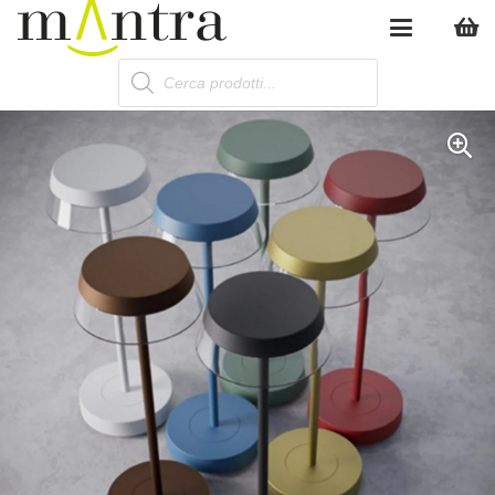
Products
search