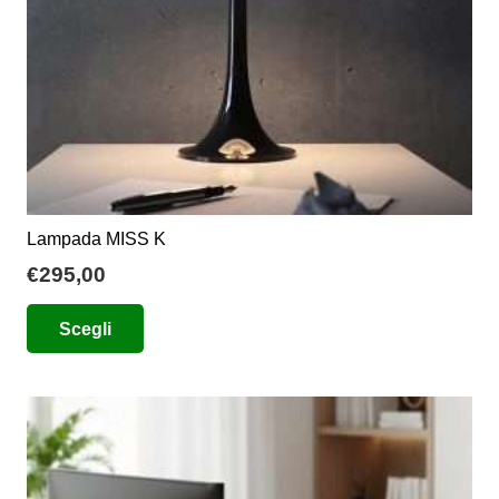
pagina
del
prodotto
Lampada MISS K
€
295,00
Questo
Scegli
prodotto
ha
più
varianti.
Le
opzioni