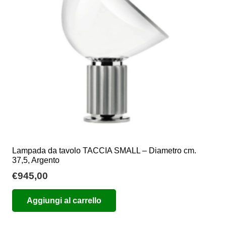
essere
scelte
nella
pagina
del
prodotto
Lampada da tavolo TACCIA SMALL – Diametro cm.
37,5, Argento
€
945,00
Aggiungi al carrello