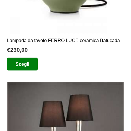
Lampada da tavolo FERRO LUCE ceramica Batucada
€
230,00
Questo
Scegli
prodotto
ha
più
varianti.
Le
opzioni
possono
essere