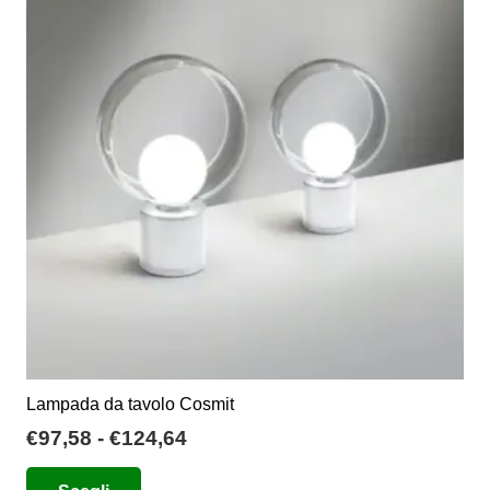
Le
opzioni
possono
essere
scelte
nella
pagina
del
prodotto
Lampada da tavolo Cosmit
Fascia
€
97,58
-
€
124,64
di
Questo