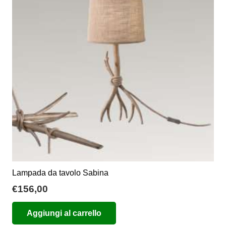
opzioni
possono
essere
scelte
nella
pagina
del
prodotto
Lampada da tavolo Sabina
€
156,00
Aggiungi al carrello