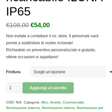
IP65
Il
Il
€
108,00
€
54,00
prezzo
prezzo
Non esitate a contattare il ns. store. Il personale sarà
originale
attuale
pronto a soddisfare le vostre richieste!
era:
è:
Richiedete un preventivo personalizzato e gratuito,
€108,00.
€54,00.
ottime occasioni vi aspettano!
Finitura
Lampada
Aggiungi al carrello
da
Alternative:
tavolo
COD:
N/A
Categorie:
Altro
,
Arredo
,
Commerciale
,
per
Illuminazione esterna
,
Illuminazione interna
,
Illuminazione per