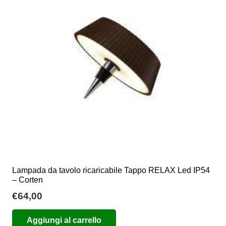
opzioni
possono
essere
scelte
nella
pagina
del
prodotto
Lampada da tavolo ricaricabile Tappo RELAX Led IP54
– Corten
€
64,00
Aggiungi al carrello