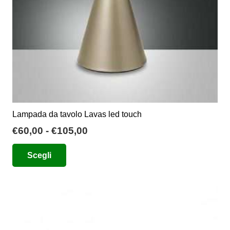
Lampada da tavolo Lavas led touch
Fascia
€
60,00
-
€
105,00
di
Questo
Scegli
prezzo:
prodotto
da
ha
€60,00
più
a
varianti.
€105,00
Le