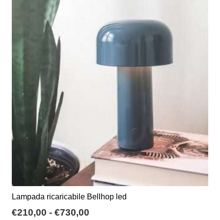
Lampada ricaricabile Bellhop led
Fascia
€
210,00
-
€
730,00