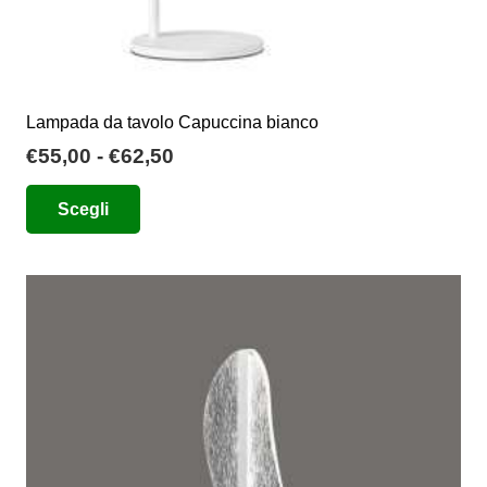
Lampada da tavolo Capuccina bianco
Fascia
€
55,00
-
€
62,50
di
Questo
Scegli
prezzo:
prodotto
da
ha
€55,00
più
a
varianti.
€62,50
Le
opzioni
possono
essere
scelte