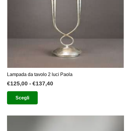
scelte
nella
pagina
del
prodotto
Lampada da tavolo 2 luci Paola
Fascia
€
125,00
-
€
137,40
di
Questo
Scegli
prezzo:
prodotto
da
ha
€125,00
più
a
varianti.
€137,40