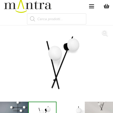
Products
search