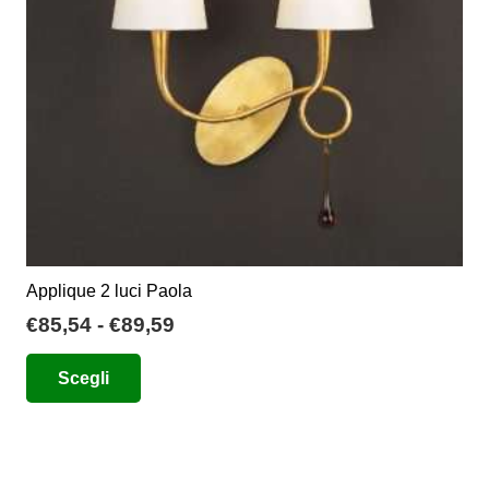
Applique 2 luci Paola
Fascia
€
85,54
-
€
89,59
di
Questo
Scegli
prezzo:
prodotto
da
ha
€85,54
più
a
varianti.