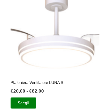
Plafoniera Ventilatore LUNA S
Fascia
€
20,00
-
€
82,00
di
Questo
Scegli
prezzo:
prodotto
da