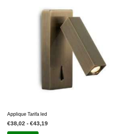
€89,59
Le
opzioni
possono
essere
scelte
nella
pagina
del
prodotto
Applique Tarifa led
Fascia
€
38,02
-
€
43,19
di
Questo