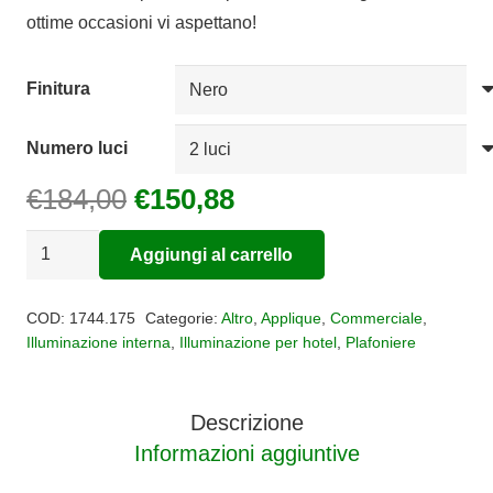
€150,88
ottime occasioni vi aspettano!
a
€332,92
Finitura
Numero luci
Il
Il
€
184,00
€
150,88
prezzo
prezzo
Applique
originale
attuale
Aggiungi al carrello
Plafoniera
era:
è:
Alternative:
MIKADO
€184,00.
€150,88.
COD:
1744.175
Categorie:
Altro
,
Applique
,
Commerciale
,
quantità
Illuminazione interna
,
Illuminazione per hotel
,
Plafoniere
Descrizione
Informazioni aggiuntive