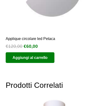
prodotto
Applique circolare led Petaca
Il
Il
€
120,00
€
60,00
prezzo
prezzo
Aggiungi al carrello
originale
attuale
era:
è:
€120,00.
€60,00.
Prodotti Correlati