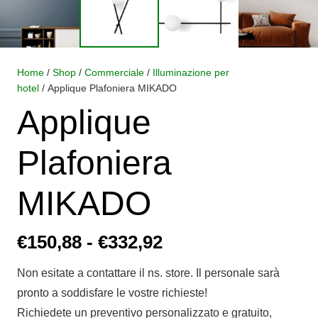
Home
/
Shop
/
Commerciale
/
Illuminazione per
hotel
/ Applique Plafoniera MIKADO
Applique
Plafoniera
MIKADO
Fascia
€
150,88
-
€
332,92
di
Non esitate a contattare il ns. store. Il personale sarà
prezzo:
pronto a soddisfare le vostre richieste!
da
Richiedete un preventivo personalizzato e gratuito,