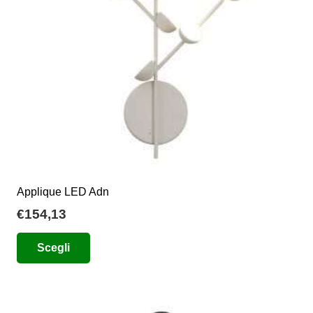
scelte
nella
pagina
del
prodotto
Applique LED Adn
€
154,13
Questo
Scegli
prodotto
ha
più
varianti.