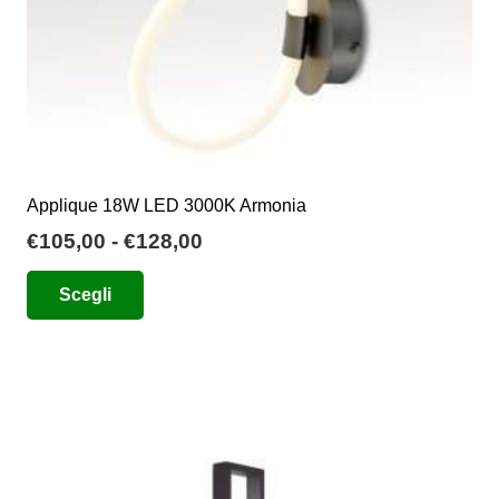
del
prodotto
Applique 18W LED 3000K Armonia
Fascia
€
105,00
-
€
128,00
di
Questo
Scegli
prezzo:
prodotto
da
ha
€105,00
più
a
varianti.
€128,00
Le
opzioni
possono