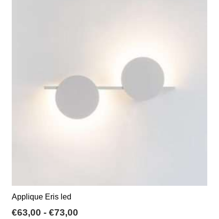
varianti.
€127,56
Le
opzioni
possono
essere
scelte
nella
pagina
del
prodotto
Applique Eris led
Fascia
€
63,00
-
€
73,00