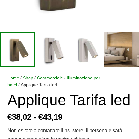
Home
/
Shop
/
Commerciale
/
Illuminazione per
hotel
/ Applique Tarifa led
Applique Tarifa led
Fascia
€
38,02
-
€
43,19
di
Non esitate a contattare il ns. store. Il personale sarà
prezzo: