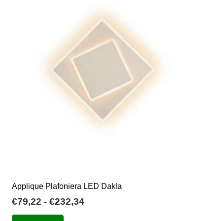
€395,24
Le
opzioni
possono
essere
scelte
nella
pagina
del
prodotto
Applique Plafoniera LED Dakla
Fascia
€
79,22
-
€
232,34
di
Questo