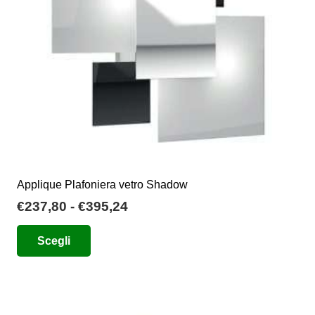
scelte
nella
pagina
del
prodotto
Applique Plafoniera vetro Shadow
Fascia
€
237,80
-
€
395,24
di
Questo
Scegli
prezzo:
prodotto
da
ha
€237,80
più
a
varianti.