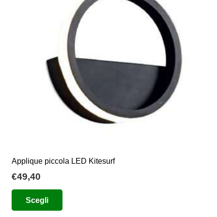
possono
essere
scelte
nella
pagina
del
prodotto
Applique piccola LED Kitesurf
€
49,40
Questo
Scegli
prodotto
ha