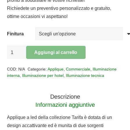
pronto a soddisfare le vostre richieste!
da
Richiedete un preventivo personalizzato e gratuito,
€38,02
ottime occasioni vi aspettano!
a
€43,19
Finitura
Applique
Aggiungi al carrello
Tarifa
Alternative:
led
COD:
N/A
Categorie:
Applique
,
Commerciale
,
Illuminazione
quantità
interna
,
Illuminazione per hotel
,
Illuminazione tecnica
Descrizione
Informazioni aggiuntive
Applique a led della collezione Tarifa è dotata di un
design accattivante ed è munita di due sorgenti