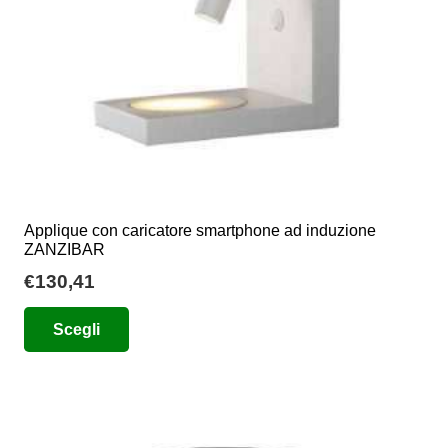
nella
pagina
del
prodotto
Applique con caricatore smartphone ad induzione
ZANZIBAR
€
130,41
Questo
Scegli
prodotto
ha
più
varianti.
Le