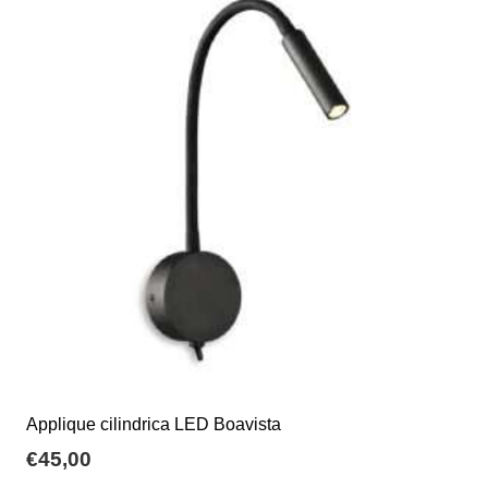
Le
opzioni
possono
essere
scelte
nella
pagina
del
prodotto
Applique cilindrica LED Boavista
€
45,00
Questo