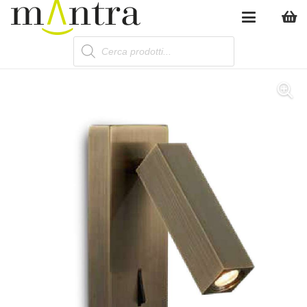
Products
search