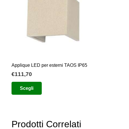
Applique LED per esterni TAOS IP65
€
111,70
Questo
Scegli
prodotto
ha
più
varianti.
Prodotti Correlati
Le