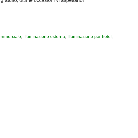
gratuito, ottime occasioni vi aspettano!
mmerciale
,
Illuminazione esterna
,
Illuminazione per hotel
,