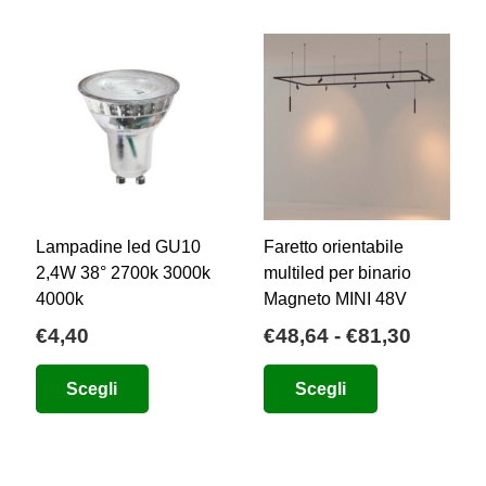
Lampadine led GU10
Faretto orientabile
2,4W 38° 2700k 3000k
multiled per binario
4000k
Magneto MINI 48V
ia
Fascia
€
4,40
€
48,64
-
€
81,30
di
zo:
Questo
Questo
Scegli
Scegli
prezzo:
prodotto
prodotto
da
84
ha
ha
€48,64
più
più
a
00
varianti.
varianti.