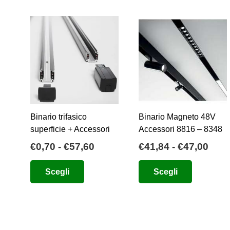
opzioni
possono
essere
scelte
nella
pagina
del
prodotto
Binario trifasico
Binario Magneto 48V
superficie + Accessori
Accessori 8816 – 8348
Fascia
Fasc
€
0,70
-
€
57,60
€
41,84
-
€
47,00
di
di
Questo
Questo
Scegli
Scegli
prezzo:
prez
prodotto
prodotto
da
da
ha
ha
€0,70
€41,
più
più
a
a
varianti.
varianti.
€57,60
€47,