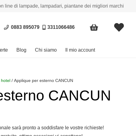
on line di lampade, lampadari, piantane dei migliori marchi
0883 895079
3311066486
erte
Blog
Chi siamo
Il mio account
 hotel
/ Applique per esterno CANCUN
 esterno CANCUN
sonale sarà pronto a soddisfare le vostre richieste!