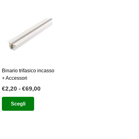
Binario trifasico incasso
+ Accessori
Fascia
€
2,20
-
€
69,00
di
Questo
Scegli
prezzo:
prodotto
da
ha
€2,20
più
a
varianti.
€69,00