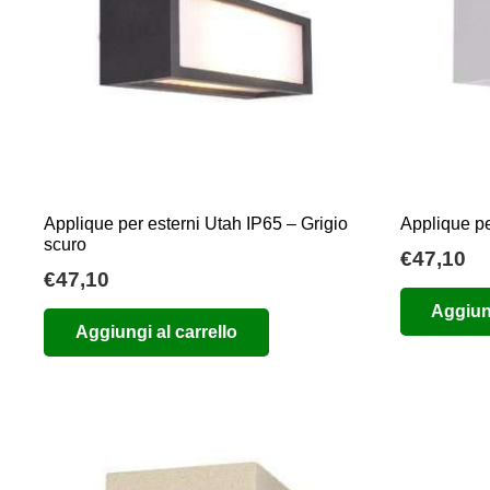
Applique per esterni Utah IP65 – Grigio
Applique pe
scuro
€
47,10
€
47,10
Aggiung
Aggiungi al carrello