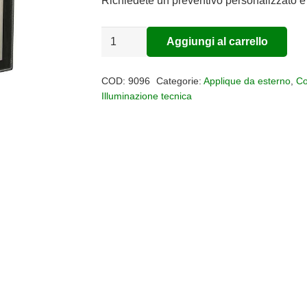
Richiedete un preventivo personalizzato e 
Applique
Aggiungi al carrello
Alternative:
per
esterno
COD:
9096
Categorie:
Applique da esterno
,
Co
CANCUN
Illuminazione tecnica
quantità