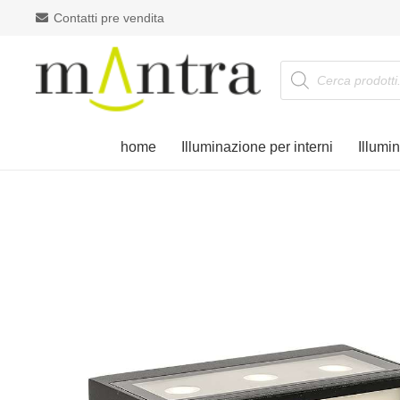
Contatti pre vendita
Products
search
home
Illuminazione per interni
Illumi