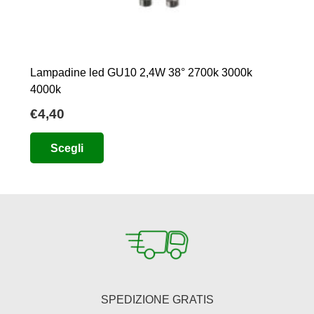
Lampadine led GU10 2,4W 38° 2700k 3000k
4000k
€
4,40
Questo
Scegli
prodotto
ha
più
varianti.
Le
opzioni
possono
essere
SPEDIZIONE GRATIS
scelte