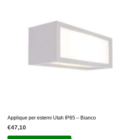
Le
opzioni
possono
essere
scelte
nella
pagina
del
prodotto
Applique per esterni Utah IP65 – Bianco
€
47,10