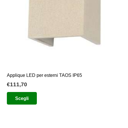
Applique LED per esterni TAOS IP65
€
111,70
Questo
Scegli
prodotto
ha
più
varianti.