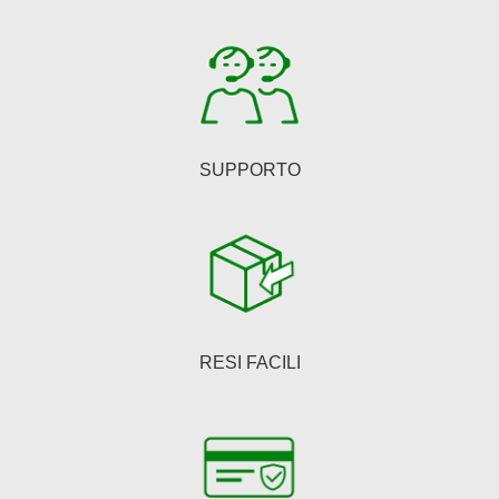
nella
pagina
del
prodotto
SUPPORTO
RESI FACILI