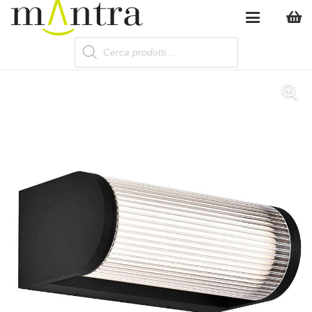
Products
search