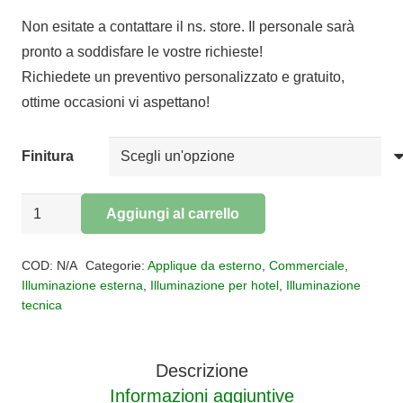
Non esitate a contattare il ns. store. Il personale sarà
pronto a soddisfare le vostre richieste!
Richiedete un preventivo personalizzato e gratuito,
ottime occasioni vi aspettano!
Finitura
Applique
Aggiungi al carrello
per
Alternative:
esterno
COD:
N/A
Categorie:
Applique da esterno
,
Commerciale
,
GANT
Illuminazione esterna
,
Illuminazione per hotel
,
Illuminazione
tecnica
quantità
Descrizione
Informazioni aggiuntive