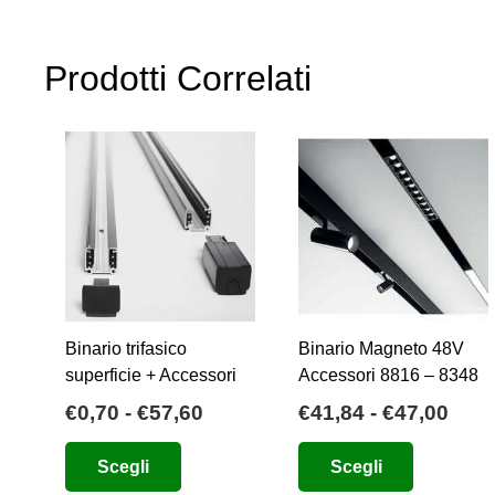
Prodotti Correlati
Binario trifasico
Binario Magneto 48V
superficie + Accessori
Accessori 8816 – 8348
Fascia
Fasc
€
0,70
-
€
57,60
€
41,84
-
€
47,00
di
di
Questo
Questo
Scegli
Scegli
prezzo:
prez
prodotto
prodotto