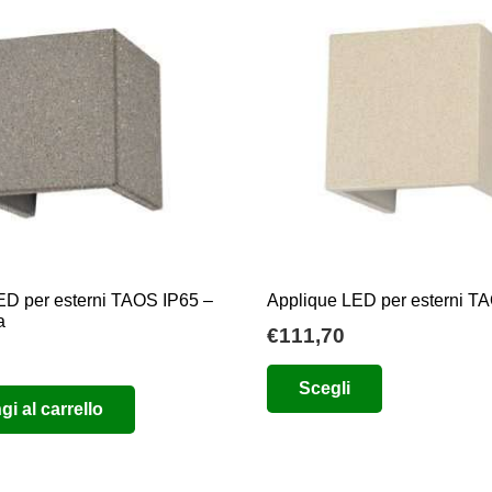
ED per esterni TAOS IP65 –
Applique LED per esterni T
a
€
111,70
Questo
Scegli
prodotto
i al carrello
ha
più
varianti.