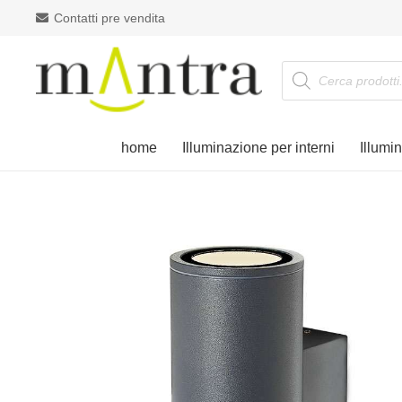
Contatti pre vendita
Products
search
home
Illuminazione per interni
Illumi