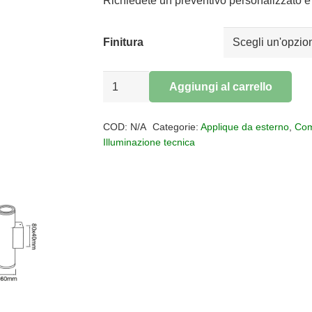
Richiedete un preventivo personalizzato e 
Finitura
Applique
Aggiungi al carrello
per
Alternative:
esterno
COD:
N/A
Categorie:
Applique da esterno
,
Com
PERE
Illuminazione tecnica
IP65
quantità