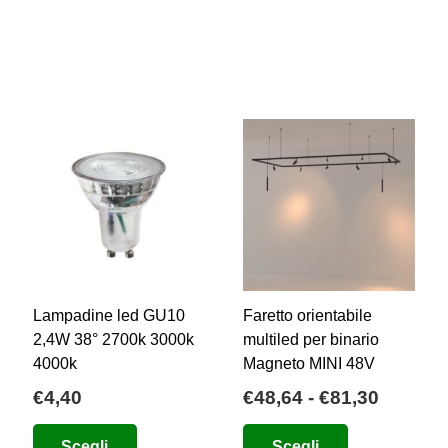
Lampadine led GU10
Faretto orientabile
2,4W 38° 2700k 3000k
multiled per binario
4000k
Magneto MINI 48V
ia
Fascia
€
4,40
€
48,64
-
€
81,30
di
zo:
Questo
Questo
Scegli
Scegli