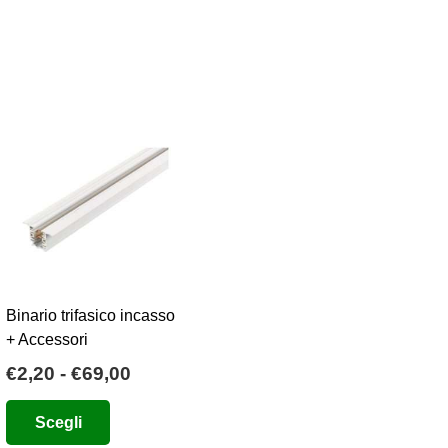
Binario trifasico incasso
+ Accessori
Fascia
€
2,20
-
€
69,00
di
Questo
Scegli
prezzo:
prodotto