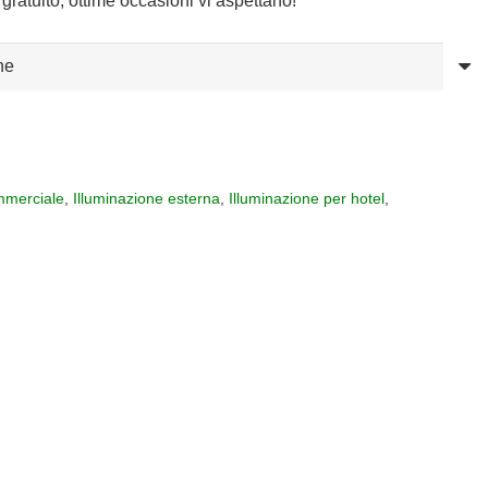
gratuito, ottime occasioni vi aspettano!
merciale
,
Illuminazione esterna
,
Illuminazione per hotel
,