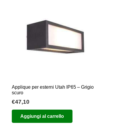
Applique per esterni Utah IP65 – Grigio
scuro
€
47,10
Aggiungi al carrello