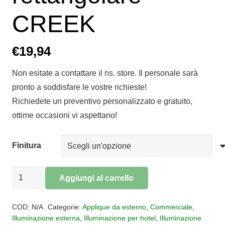
CREEK
€
19,94
Non esitate a contattare il ns. store. Il personale sarà
pronto a soddisfare le vostre richieste!
Richiedete un preventivo personalizzato e gratuito,
ottime occasioni vi aspettano!
Finitura
Applique
Aggiungi al carrello
per
Alternative:
esterno
COD:
N/A
Categorie:
Applique da esterno
,
Commerciale
,
rettangolare
Illuminazione esterna
,
Illuminazione per hotel
,
Illuminazione