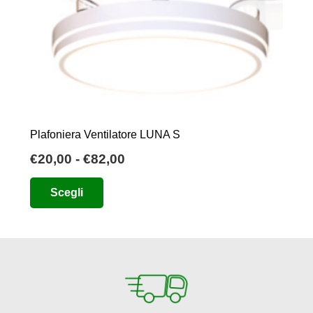
Plafoniera Ventilatore LUNA S
Fascia
€
20,00
-
€
82,00
di
Questo
Scegli
prezzo:
prodotto
da
ha
€20,00
più
a
varianti.
€82,00
Le
opzioni