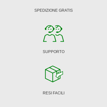
possono
essere
SPEDIZIONE GRATIS
scelte
nella
pagina
del
prodotto
SUPPORTO
RESI FACILI