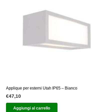
opzioni
possono
essere
scelte
nella
pagina
del
prodotto
Applique per esterni Utah IP65 – Bianco
€
47,10
Aggiungi al carrello