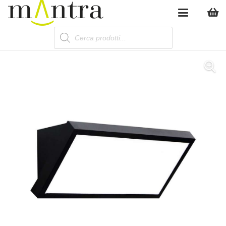
Products
search