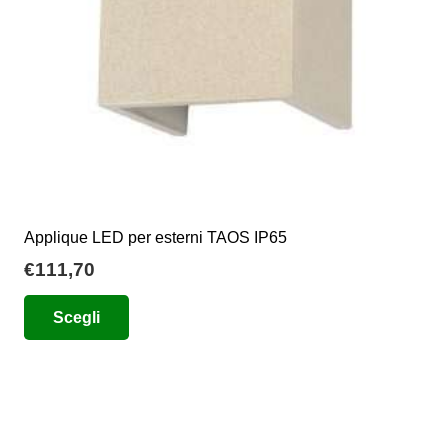
Applique LED per esterni TAOS IP65
€
111,70
Questo
Scegli
prodotto
ha
più
varianti.
Le