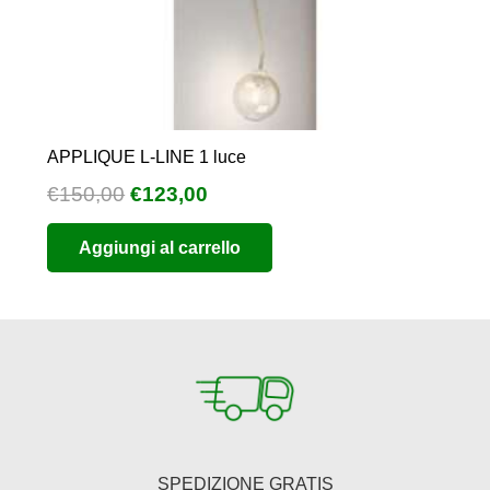
APPLIQUE L-LINE 1 luce
Il
Il
€
150,00
€
123,00
prezzo
prezzo
Aggiungi al carrello
originale
attuale
era:
è:
€150,00.
€123,00.
SPEDIZIONE GRATIS