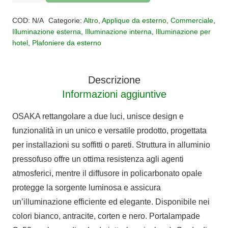
plafoniera
Alternative:
rettangolare
COD:
N/A
Categorie:
Altro
,
Applique da esterno
,
Commerciale
,
2
Illuminazione esterna
,
Illuminazione interna
,
Illuminazione per
hotel
,
Plafoniere da esterno
luci
per
esterno
Descrizione
OSAKA
Informazioni aggiuntive
IP54
quantità
OSAKA rettangolare a due luci, unisce design e
funzionalità in un unico e versatile prodotto, progettata
per installazioni su soffitti o pareti. Struttura in alluminio
pressofuso offre un ottima resistenza agli agenti
atmosferici, mentre il diffusore in policarbonato opale
protegge la sorgente luminosa e assicura
un’illuminazione efficiente ed elegante. Disponibile nei
colori bianco, antracite, corten e nero. Portalampade