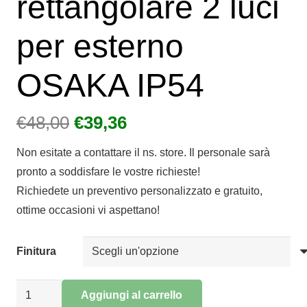
rettangolare 2 luci
per esterno
OSAKA IP54
Il
Il
€
48,00
€
39,36
prezzo
prezzo
Non esitate a contattare il ns. store. Il personale sarà
originale
attuale
pronto a soddisfare le vostre richieste!
era:
è:
Richiedete un preventivo personalizzato e gratuito,
€48,00.
€39,36.
ottime occasioni vi aspettano!
Finitura
Applique
Aggiungi al carrello