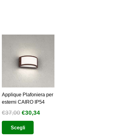
Applique Plafoniera per
esterni CAIRO IP54
Il
Il
€
37,00
€
30,34
prezzo
prezzo
Questo
Scegli
originale
attuale
prodotto
era:
è: