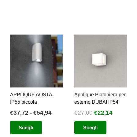
APPLIQUE AOSTA
Applique Plafoniera per
IP55 piccola
esterno DUBAI IP54
Fascia
Il
Il
€
37,72
-
€
54,94
€
27,00
€
22,14
di
prezzo
prezzo
Questo
Questo
o
Scegli
Scegli
prezzo:
originale
attuale
prodotto
prodotto
e
da
era:
è: