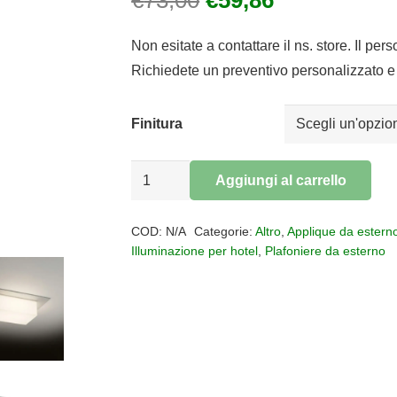
prezzo
prezzo
originale
attuale
Non esitate a contattare il ns. store. Il per
era:
è:
Richiedete un preventivo personalizzato e 
€73,00.
€59,86.
Finitura
Applique
Aggiungi al carrello
plafoniera
Alternative:
rettangolare
COD:
N/A
Categorie:
Altro
,
Applique da estern
per
Illuminazione per hotel
,
Plafoniere da esterno
esterno
MIAMI
PLUS
IP54
quantità