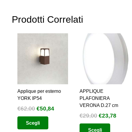
Prodotti Correlati
Applique per esterno
APPLIQUE
YORK IP54
PLAFONIERA
VERONA D.27 cm
Il
Il
€
62,00
€
50,84
Il
Il
€
29,00
€
23,78
prezzo
prezzo
Questo
prezzo
prezz
Scegli
originale
attuale
Questo
prodotto
Scegli
originale
attual
era:
è:
prodotto