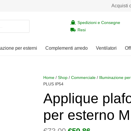
Acquisti 
Spedizioni e Consegne
Resi
nazione per esterni
Complementi arredo
Ventilatori
Off
Home
/
Shop
/
Commerciale
/
Illuminazione per
PLUS IP54
Applique plaf
per esterno 
Il
Il
€
73,00
€
59,86