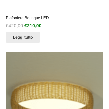
Plafoniera Boutique LED
Il
Il
€
420,00
€
210,00
prezzo
prezzo
Leggi tutto
originale
attuale
era:
è:
€420,00.
€210,00.