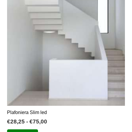
Plafoniera Slim led
Fascia
€
28,25
-
€
75,00
di
Questo