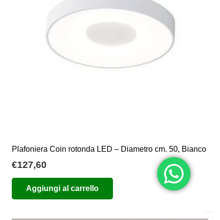
essere
scelte
nella
pagina
del
prodotto
Plafoniera Coin rotonda LED – Diametro cm. 50, Bianco
€
127,60
Aggiungi al carrello