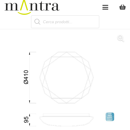
Products
search