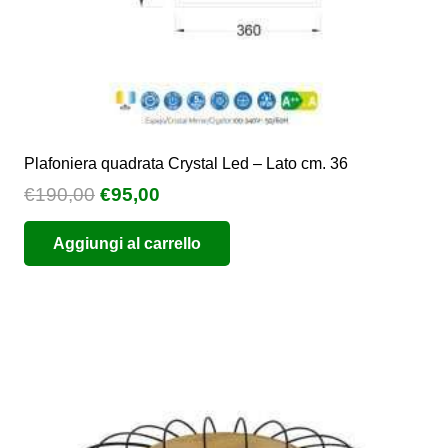
prodotto
Plafoniera quadrata Crystal Led – Lato cm. 36
Il
Il
€
190,00
€
95,00
prezzo
prezzo
Aggiungi al carrello
originale
attuale
era:
è:
€190,00.
€95,00.