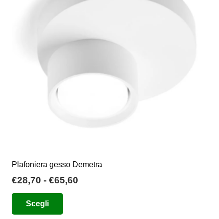
possono
essere
scelte
nella
pagina
del
prodotto
Plafoniera gesso Demetra
Fascia
€
28,70
-
€
65,60
di
Questo
Scegli
prezzo:
prodotto
da