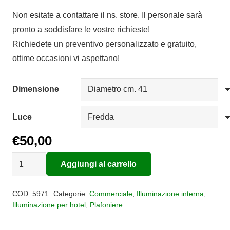
di
Non esitate a contattare il ns. store. Il personale sarà
prezzo:
pronto a soddisfare le vostre richieste!
da
Richiedete un preventivo personalizzato e gratuito,
€50,00
ottime occasioni vi aspettano!
a
€70,00
Dimensione
Luce
€
50,00
Plafoniera
Aggiungi al carrello
LED
Alternative:
Diamante
COD:
5971
Categorie:
Commerciale
,
Illuminazione interna
,
II
Illuminazione per hotel
,
Plafoniere
quantità