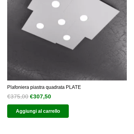
essere
scelte
nella
pagina
del
prodotto
Plafoniera piastra quadrata PLATE
Il
Il
€
375,00
€
307,50
prezzo
prezzo
Aggiungi al carrello
originale
attuale
era:
è:
€375,00.
€307,50.