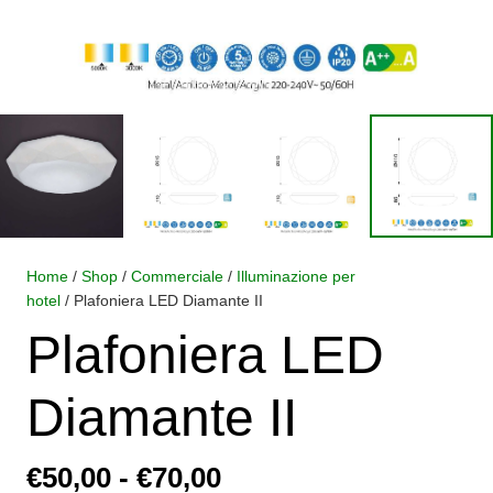
Home
/
Shop
/
Commerciale
/
Illuminazione per
hotel
/ Plafoniera LED Diamante II
Plafoniera LED
Diamante II
Fascia
€
50,00
-
€
70,00