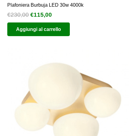
Plafoniera Burbuja LED 30w 4000k
Il
Il
€
230,00
€
115,00
prezzo
prezzo
Aggiungi al carrello
originale
attuale
era:
è:
€230,00.
€115,00.