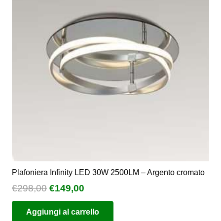
opzioni
possono
essere
scelte
nella
pagina
del
prodotto
Plafoniera Infinity LED 30W 2500LM – Argento cromato
Il
Il
€
298,00
€
149,00
prezzo
prezzo
Aggiungi al carrello
originale
attuale