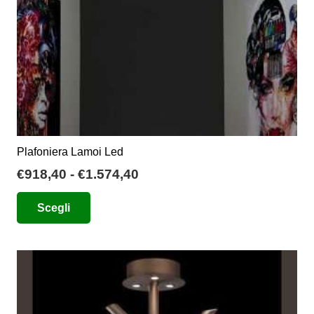
Plafoniera Lamoi Led
Fascia
€
918,40
-
€
1.574,40
di
Questo
Scegli
prezzo:
prodotto
da
ha
€918,40
più
a
varianti.
€1.574,40
Le
opzioni