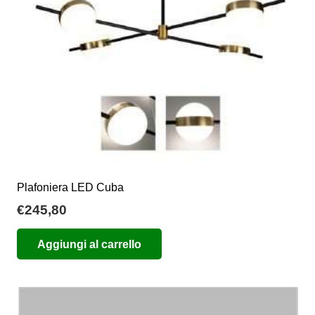
scelte
nella
pagina
del
prodotto
Plafoniera LED Cuba
€
245,80
Aggiungi al carrello