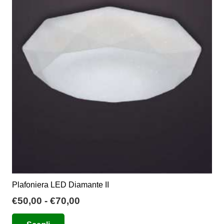
Le
opzioni
possono
essere
scelte
nella
pagina
del
prodotto
Plafoniera LED Diamante II
Fascia
€
50,00
-
€
70,00
di
Questo