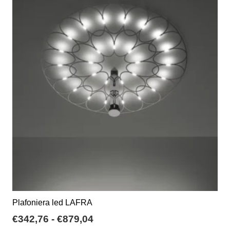
varianti.
€53,00
Le
opzioni
possono
essere
scelte
nella
pagina
del
prodotto
Plafoniera led LAFRA
Fascia
€
342,76
-
€
879,04