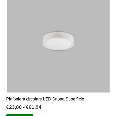
Plafoniera circolare LED Saona Superficie
Fascia
€
23,80
-
€
61,94
di
Questo