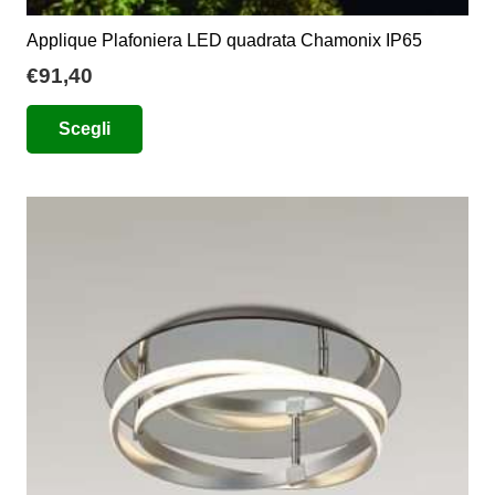
Applique Plafoniera LED quadrata Chamonix IP65
€
91,40
Questo
Scegli
prodotto
ha
più
varianti.
Le
opzioni
possono
essere
scelte
nella
pagina
del