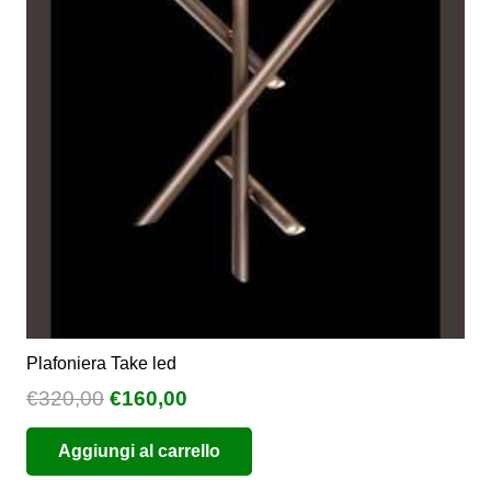
possono
essere
scelte
nella
pagina
del
prodotto
Plafoniera Take led
Il
Il
€
320,00
€
160,00
prezzo
prezzo
Aggiungi al carrello
originale
attuale
era:
è: