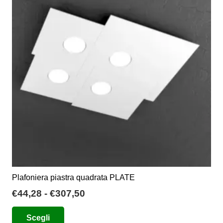
opzioni
possono
essere
scelte
nella
pagina
del
prodotto
Plafoniera piastra quadrata PLATE
Fascia
€
44,28
-
€
307,50
di
Questo
Scegli
prezzo:
prodotto