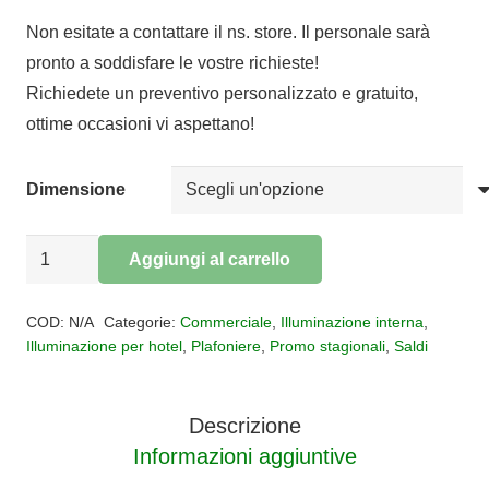
di
Non esitate a contattare il ns. store. Il personale sarà
prezzo:
pronto a soddisfare le vostre richieste!
da
Richiedete un preventivo personalizzato e gratuito,
€102,50
ottime occasioni vi aspettano!
a
€140,00
Dimensione
Plafoniera
Aggiungi al carrello
Kilimajaro
Alternative:
quantità
COD:
N/A
Categorie:
Commerciale
,
Illuminazione interna
,
Illuminazione per hotel
,
Plafoniere
,
Promo stagionali
,
Saldi
Descrizione
Informazioni aggiuntive