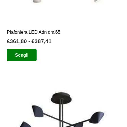
Plafoniera LED Adn dm.65
Fascia
€
361,80
-
€
387,41
di
Questo
Scegli
prezzo:
prodotto
da
ha
€361,80
più
a
varianti.
€387,41
Le
opzioni
possono
essere
scelte