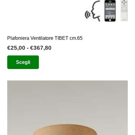
Plafoniera Ventilatore TIBET cm.65
Fascia
€
25,00
-
€
367,80
di
Questo
Scegli
prezzo:
prodotto
da
ha
€25,00
più
a
varianti.
€367,80
Le
opzioni
possono
essere
scelte