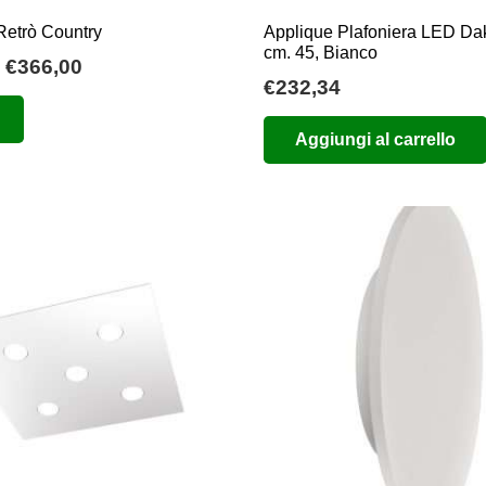
Retrò Country
Applique Plafoniera LED Dak
cm. 45, Bianco
Fascia
€
366,00
€
232,34
di
Questo
prezzo:
prodotto
Aggiungi al carrello
da
ha
€294,00
più
a
varianti.
€366,00
Le
opzioni
possono
essere
scelte
nella
pagina
del