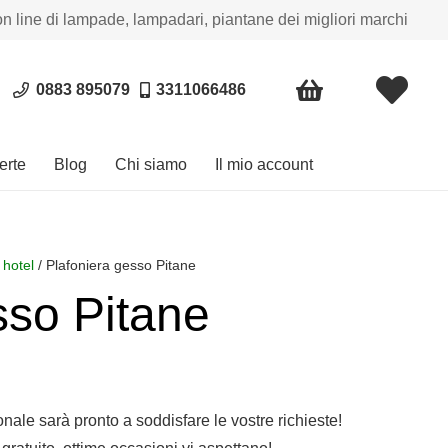
on line di lampade, lampadari, piantane dei migliori marchi
0883 895079
3311066486
erte
Blog
Chi siamo
Il mio account
 hotel
/ Plafoniera gesso Pitane
sso Pitane
sonale sarà pronto a soddisfare le vostre richieste!