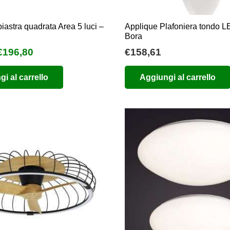
prodotto
piastra quadrata Area 5 luci –
Applique Plafoniera tondo 
Bora
l
Il
€
196,80
€
158,61
prezzo
prezzo
i al carrello
Aggiungi al carrello
originale
attuale
era:
è:
€240,00.
€196,80.