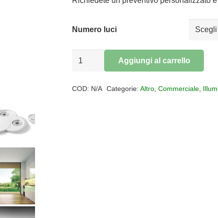
da
Richiedete un preventivo personalizzato e 
€72,98
a
Numero luci
€100,86
Plafoniera
Aggiungi al carrello
gesso
Alternative:
Pitane
COD:
N/A
Categorie:
Altro
,
Commerciale
,
Illu
quantità