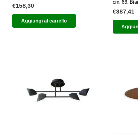
cm. 66, Bi
€
158,30
€
387,41
Aggiungi al carrello
Aggiung