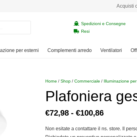
Acquisti 
Spedizioni e Consegne
Resi
nazione per esterni
Complementi arredo
Ventilatori
Off
Home
/
Shop
/
Commerciale
/
Illuminazione per
Plafoniera ge
Fascia
€
72,98
-
€
100,86
di
prezzo:
Non esitate a contattare il ns. store. Il per