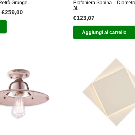
 Retrò Grunge
Plafoniera Sabina – Diametr
3L
Fascia
€
259,00
€
123,07
di
Questo
prezzo:
prodotto
Aggiungi al carrello
da
ha
€254,00
più
a
varianti.
€259,00
Le
opzioni
possono
essere
scelte
nella
pagina
del
prodotto