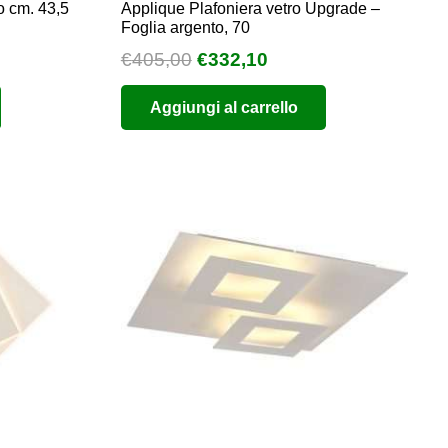
o cm. 43,5
Applique Plafoniera vetro Upgrade –
Foglia argento, 70
Il
Il
€
405,00
€
332,10
prezzo
prezzo
Aggiungi al carrello
originale
attuale
era:
è:
€405,00.
€332,10.