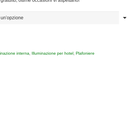
gratuito, ottime occasioni vi aspettano!
minazione interna
,
Illuminazione per hotel
,
Plafoniere