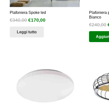
Plafoniera Spoke led
Plafoniera 
Bianco
Il
Il
€
340,00
€
170,00
I
€
240,00
prezzo
prezzo
Leggi tutto
originale
attuale
Aggiung
era:
è:
€340,00.
€170,00.