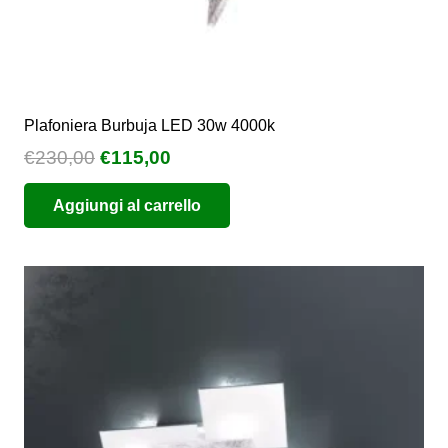
Plafoniera Burbuja LED 30w 4000k
Il
Il
€
230,00
€
115,00
prezzo
prezzo
Aggiungi al carrello
originale
attuale
era:
è:
€230,00.
€115,00.