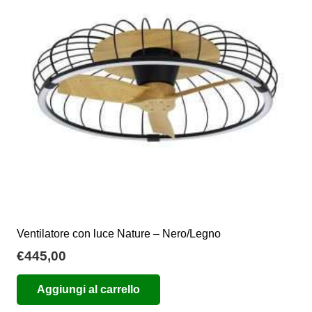
possono
essere
scelte
nella
pagina
del
prodotto
Ventilatore con luce Nature – Nero/Legno
€
445,00
Aggiungi al carrello