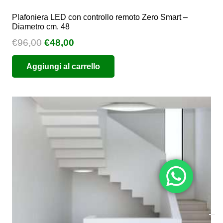
Plafoniera LED con controllo remoto Zero Smart –
Diametro cm. 48
Il
Il
€
96,00
€
48,00
prezzo
prezzo
Aggiungi al carrello
originale
attuale
era:
è:
€96,00.
€48,00.