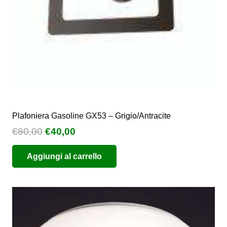
Plafoniera Gasoline GX53 – Grigio/Antracite
Il
Il
€
80,00
€
40,00
prezzo
prezzo
Aggiungi al carrello
originale
attuale
era:
è:
€80,00.
€40,00.