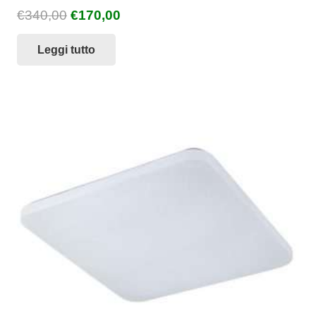
Il
Il
€
340,00
€
170,00
prezzo
prezzo
Leggi tutto
originale
attuale
era:
è:
€340,00.
€170,00.