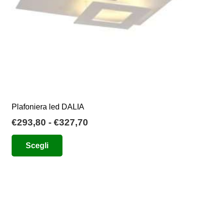
Plafoniera led DALIA
Fascia
€
293,80
-
€
327,70
di
Questo
Scegli
prezzo:
prodotto
da
ha
€293,80
più
a
varianti.
€327,70
Le
opzioni