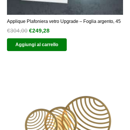
Applique Plafoniera vetro Upgrade – Foglia argento, 45
Il
Il
€
304,00
€
249,28
prezzo
prezzo
Aggiungi al carrello
originale
attuale
era:
è:
€304,00.
€249,28.