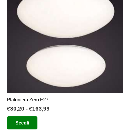
Plafoniera Zero E27
Fascia
€
30,20
-
€
163,99
di
Questo
Scegli
prezzo:
prodotto