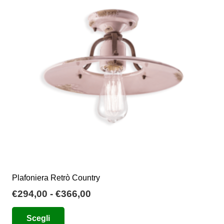
Plafoniera Retrò Country
Fascia
€
294,00
-
€
366,00
di
Questo
Scegli
prezzo:
prodotto