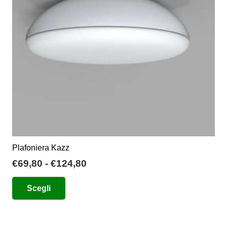
Plafoniera Kazz
Fascia
€
69,80
-
€
124,80
di
Questo
Scegli
prezzo:
prodotto
da
ha
€69,80
più