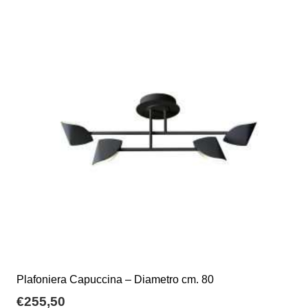
a
varianti.
€124,80
Le
opzioni
possono
essere
scelte
nella
pagina
del
prodotto
Plafoniera Capuccina – Diametro cm. 80
€
255,50