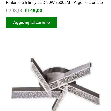
Plafoniera Infinity LED 30W 2500LM – Argento cromato
Il
Il
€
298,00
€
149,00
prezzo
prezzo
Aggiungi al carrello
originale
attuale
era:
è:
€298,00.
€149,00.