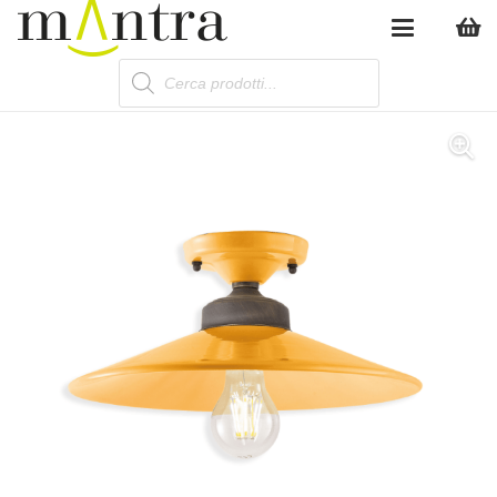
Products
search