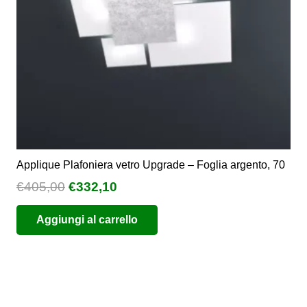
Applique Plafoniera vetro Upgrade – Foglia argento, 70
Il
Il
€
405,00
€
332,10
prezzo
prezzo
Aggiungi al carrello
originale
attuale
era:
è:
€405,00.
€332,10.