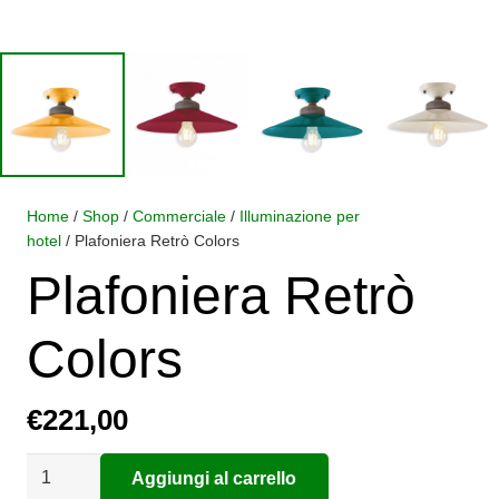
Home
/
Shop
/
Commerciale
/
Illuminazione per
hotel
/ Plafoniera Retrò Colors
Plafoniera Retrò
Colors
€
221,00
Plafoniera
Aggiungi al carrello
Alternative:
Retrò