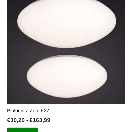
Plafoniera Zero E27
Fascia
€
30,20
-
€
163,99
di
Questo