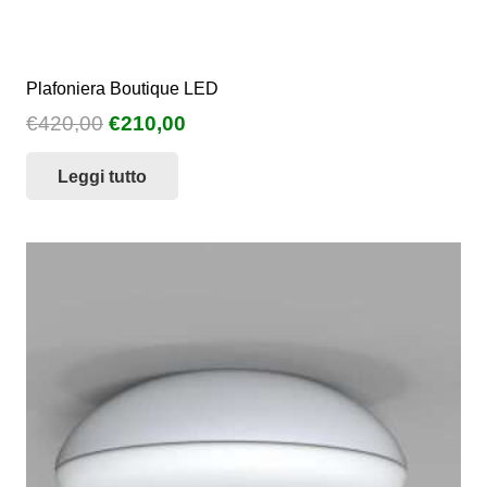
Plafoniera Boutique LED
Il
Il
€
420,00
€
210,00
prezzo
prezzo
Leggi tutto
originale
attuale
era:
è:
€420,00.
€210,00.