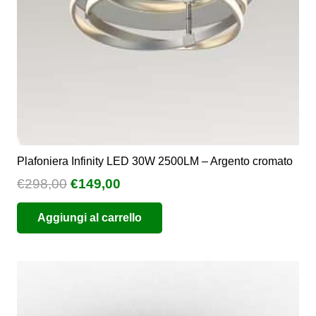
nella
pagina
del
prodotto
Plafoniera Infinity LED 30W 2500LM – Argento cromato
Il
Il
€
298,00
€
149,00
prezzo
prezzo
Aggiungi al carrello
originale
attuale
era:
è:
€298,00.
€149,00.