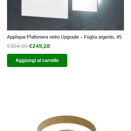
Applique Plafoniera vetro Upgrade – Foglia argento, 45
Il
Il
€
304,00
€
249,28
prezzo
prezzo
Aggiungi al carrello
originale
attuale
era:
è:
€304,00.
€249,28.