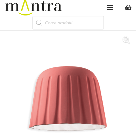
Products
search