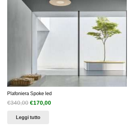
possono
essere
scelte
nella
pagina
del
prodotto
Plafoniera Spoke led
Il
Il
€
340,00
€
170,00
prezzo
prezzo
Leggi tutto
originale
attuale
era:
è:
€340,00.
€170,00.