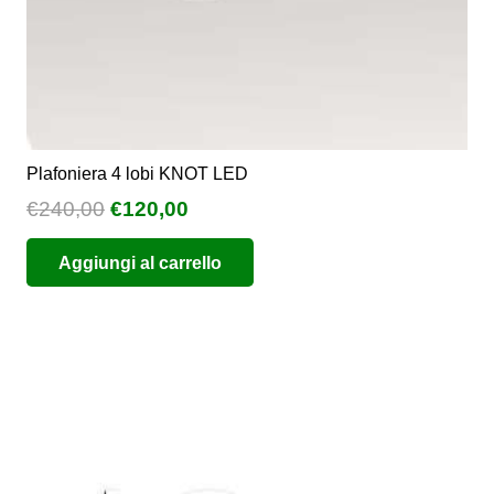
prodotto
Plafoniera 4 lobi KNOT LED
Il
Il
€
240,00
€
120,00
prezzo
prezzo
Aggiungi al carrello
originale
attuale
era:
è:
€240,00.
€120,00.