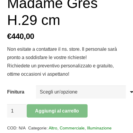
Madame Gres
H.29 cm
€
440,00
Non esitate a contattare il ns. store. Il personale sarà
pronto a soddisfare le vostre richieste!
Richiedete un preventivo personalizzato e gratuito,
ottime occasioni vi aspettano!
Finitura
Plafoniera
Aggiungi al carrello
FERRO
Alternative:
LUCE
COD:
N/A
Categorie:
Altro
,
Commerciale
,
Illuminazione
ceramica