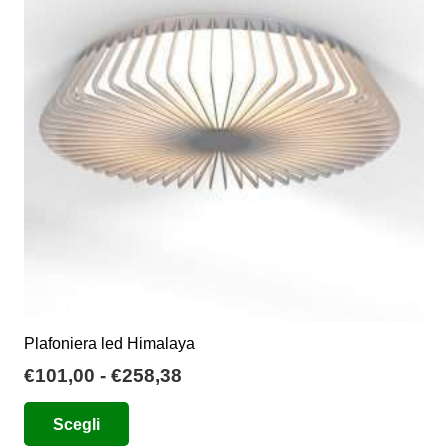
Plafoniera led Himalaya
Fascia
€
101,00
-
€
258,38
di
Questo
Scegli
prezzo:
prodotto