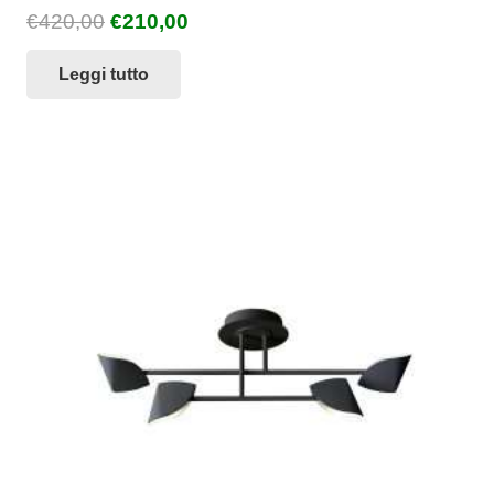
Il
Il
€
420,00
€
210,00
prezzo
prezzo
Leggi tutto
originale
attuale
era:
è:
€420,00.
€210,00.