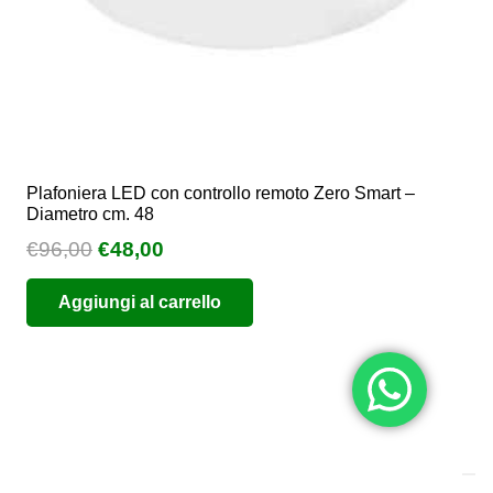
Plafoniera LED con controllo remoto Zero Smart –
Diametro cm. 48
Il
Il
€
96,00
€
48,00
prezzo
prezzo
Aggiungi al carrello
originale
attuale
era:
è:
€96,00.
€48,00.