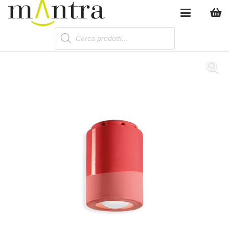
Products
search