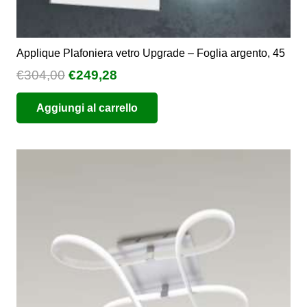
Applique Plafoniera vetro Upgrade – Foglia argento, 45
Il
Il
€
304,00
€
249,28
prezzo
prezzo
Aggiungi al carrello
originale
attuale
era:
è:
€304,00.
€249,28.