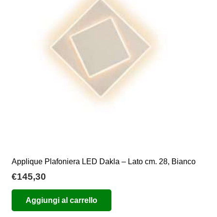
possono
essere
scelte
nella
pagina
del
prodotto
Applique Plafoniera LED Dakla – Lato cm. 28, Bianco
€
145,30
Aggiungi al carrello