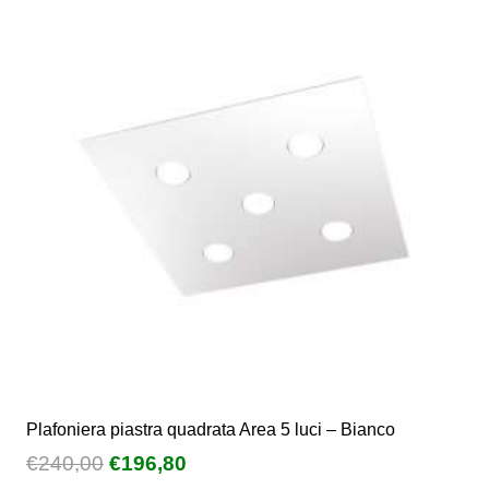
€327,70
Le
opzioni
possono
essere
scelte
nella
pagina
del
prodotto
Plafoniera piastra quadrata Area 5 luci – Bianco
Il
Il
€
240,00
€
196,80