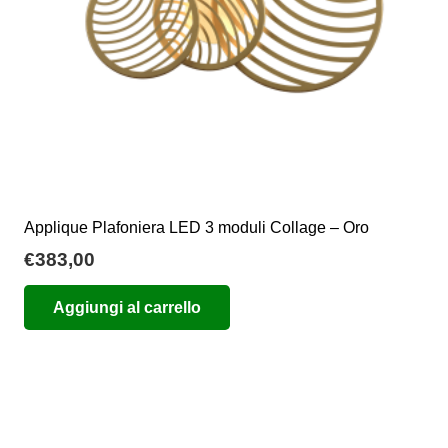
nella
pagina
del
prodotto
Applique Plafoniera LED 3 moduli Collage – Oro
€
383,00
Aggiungi al carrello