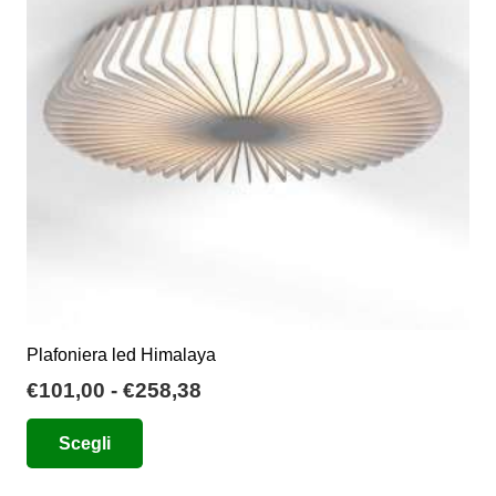
Plafoniera led Himalaya
Fascia
€
101,00
-
€
258,38
di
Questo
Scegli
prezzo:
prodotto
da
ha