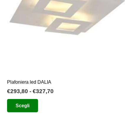
Plafoniera led DALIA
Fascia
€
293,80
-
€
327,70
di
Questo
Scegli
prezzo:
prodotto
da
ha
€293,80
più
a
varianti.