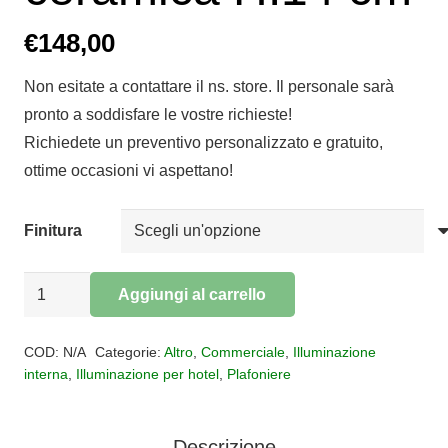
€
148,00
Non esitate a contattare il ns. store. Il personale sarà
pronto a soddisfare le vostre richieste!
Richiedete un preventivo personalizzato e gratuito,
ottime occasioni vi aspettano!
Finitura
Plafoniera
Aggiungi al carrello
PI
Alternative:
FERRO
COD:
N/A
Categorie:
Altro
,
Commerciale
,
Illuminazione
LUCE
interna
,
Illuminazione per hotel
,
Plafoniere
ceramica
H.14
Descrizione