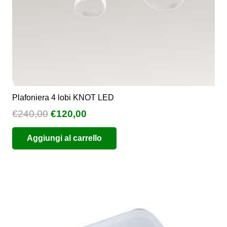
Plafoniera 4 lobi KNOT LED
Il
Il
€
240,00
€
120,00
prezzo
prezzo
Aggiungi al carrello
originale
attuale
era:
è:
€240,00.
€120,00.