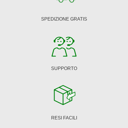
possono
essere
SPEDIZIONE GRATIS
scelte
nella
pagina
del
prodotto
SUPPORTO
RESI FACILI