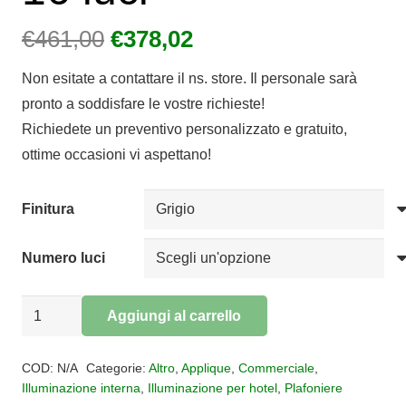
Il
Il
€
461,00
€
378,02
prezzo
prezzo
Non esitate a contattare il ns. store. Il personale sarà
originale
attuale
pronto a soddisfare le vostre richieste!
era:
è:
Richiedete un preventivo personalizzato e gratuito,
€461,00.
€378,02.
ottime occasioni vi aspettano!
Finitura
Numero luci
Plafoniera
Aggiungi al carrello
Applique
Alternative:
Floppy
COD:
N/A
Categorie:
Altro
,
Applique
,
Commerciale
,
16
Illuminazione interna
,
Illuminazione per hotel
,
Plafoniere