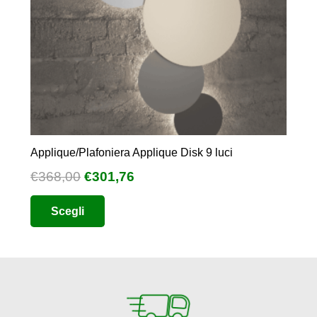
Applique/Plafoniera Applique Disk 9 luci
Il
Il
€
368,00
€
301,76
prezzo
prezzo
Questo
Scegli
originale
attuale
prodotto
era:
è:
ha
€368,00.
€301,76.
più
varianti.
Le
opzioni