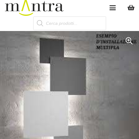
Products
search