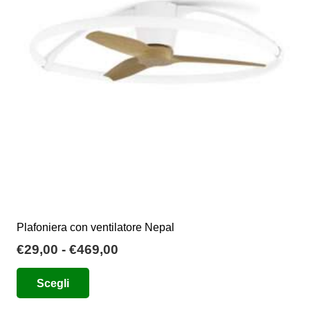
possono
essere
scelte
nella
pagina
del
prodotto
Plafoniera con ventilatore Nepal
Fascia
€
29,00
-
€
469,00
di
Questo
Scegli
prezzo:
prodotto
da
ha