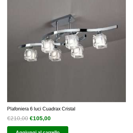
Le
opzioni
possono
essere
scelte
nella
pagina
del
prodotto
Plafoniera 6 luci Cuadrax Cristal
Il
Il
€
210,00
€
105,00
prezzo
prezzo
Aggiungi al carrello