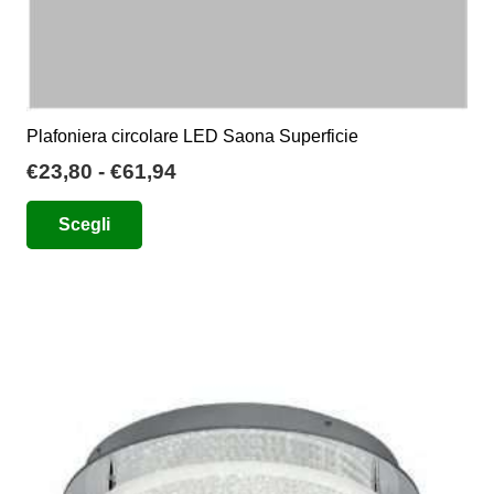
Plafoniera circolare LED Saona Superficie
Fascia
€
23,80
-
€
61,94
di
Questo
Scegli
prezzo:
prodotto
da
ha
€23,80
più
a
varianti.
€61,94
Le
opzioni
possono
essere
scelte