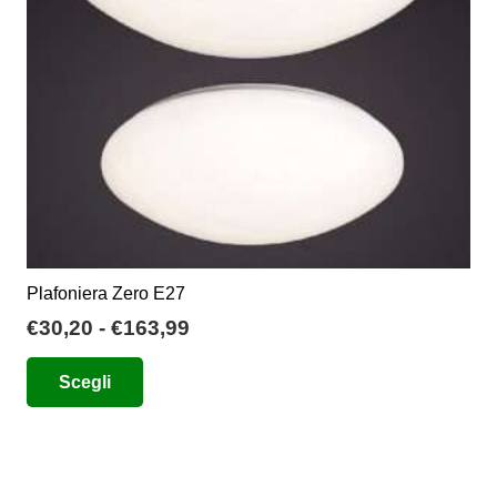
Plafoniera Zero E27
Fascia
€
30,20
-
€
163,99
di
Questo
Scegli
prezzo:
prodotto
da
ha
€30,20
più
a
varianti.