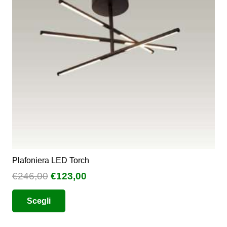
Plafoniera LED Torch
Il
Il
€
246,00
€
123,00
prezzo
prezzo
Questo
Scegli
originale
attuale
prodotto
era:
è:
ha