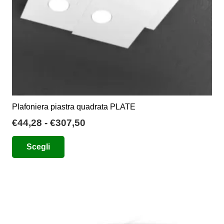
Plafoniera piastra quadrata PLATE
Fascia
€
44,28
-
€
307,50
di
Questo
Scegli
prezzo:
prodotto
da
ha
€44,28
più
a
varianti.
€307,50
Le
opzioni