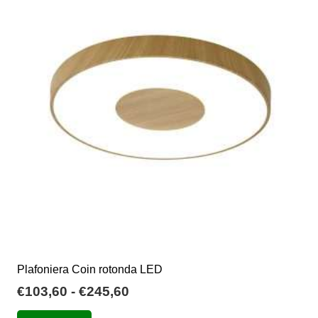
€163,99
Le
opzioni
possono
essere
scelte
nella
pagina
del
prodotto
Plafoniera Coin rotonda LED
Fascia
€
103,60
-
€
245,60
di
Questo