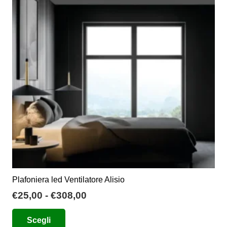
opzioni
possono
essere
scelte
nella
pagina
del
prodotto
Plafoniera led Ventilatore Alisio
Fascia
€
25,00
-
€
308,00
di
Questo
Scegli
prezzo:
prodotto