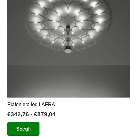
opzioni
possono
essere
scelte
nella
pagina
del
prodotto
Plafoniera led LAFRA
Fascia
€
342,76
-
€
879,04
di
Questo
Scegli
prezzo:
prodotto