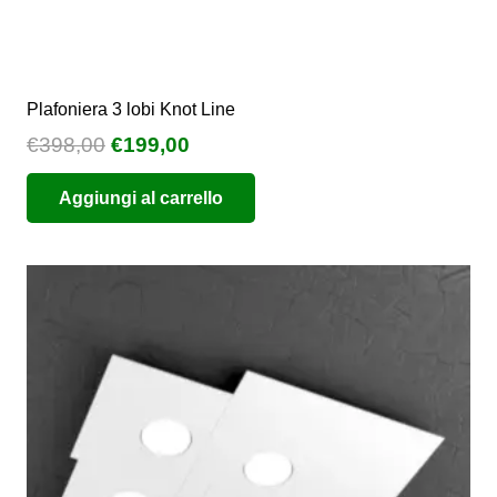
Plafoniera 3 lobi Knot Line
Il
Il
€
398,00
€
199,00
prezzo
prezzo
Aggiungi al carrello
originale
attuale
era:
è:
€398,00.
€199,00.