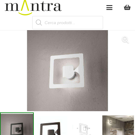
Products
search