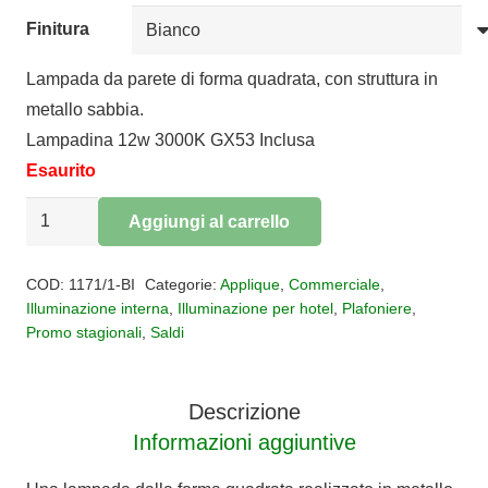
Finitura
Lampada da parete di forma quadrata, con struttura in
metallo sabbia.
Lampadina 12w 3000K GX53 Inclusa
Esaurito
Plafoniera
Aggiungi al carrello
Gasoline
Alternative:
GX53
COD:
1171/1-BI
Categorie:
Applique
,
Commerciale
,
quantità
Illuminazione interna
,
Illuminazione per hotel
,
Plafoniere
,
Promo stagionali
,
Saldi
Descrizione
Informazioni aggiuntive