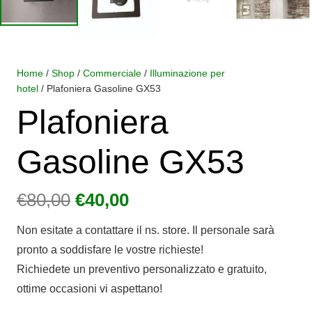
Home
/
Shop
/
Commerciale
/
Illuminazione per
hotel
/ Plafoniera Gasoline GX53
Plafoniera
Gasoline GX53
Il
Il
€
80,00
€
40,00
prezzo
prezzo
Non esitate a contattare il ns. store. Il personale sarà
originale
attuale
pronto a soddisfare le vostre richieste!
era:
è:
Richiedete un preventivo personalizzato e gratuito,
€80,00.
€40,00.
ottime occasioni vi aspettano!