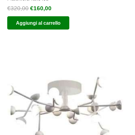
Il
Il
€
320,00
€
160,00
prezzo
prezzo
Aggiungi al carrello
originale
attuale
era:
è:
€320,00.
€160,00.