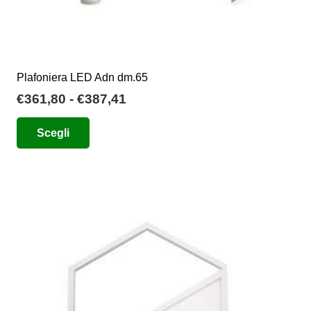
Plafoniera LED Adn dm.65
Fascia
€
361,80
-
€
387,41
di
Questo
Scegli
prezzo:
prodotto
da
ha
€361,80
più
a
varianti.
€387,41
Le
opzioni
possono
essere
scelte