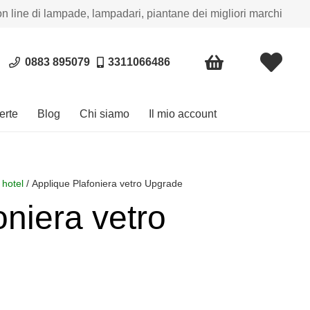
on line di lampade, lampadari, piantane dei migliori marchi
0883 895079
3311066486
erte
Blog
Chi siamo
Il mio account
 hotel
/ Applique Plafoniera vetro Upgrade
oniera vetro