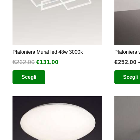
scelte
nella
pagina
del
prodotto
Plafoniera Mural led 48w 3000k
Plafoniera 
Il
Il
€
262,00
€
131,00
€
252,00
-
prezzo
prezzo
Questo
Scegli
Scegli
originale
attuale
prodotto
era:
è:
ha
€262,00.
€131,00.
più
varianti.
Le
opzioni
possono