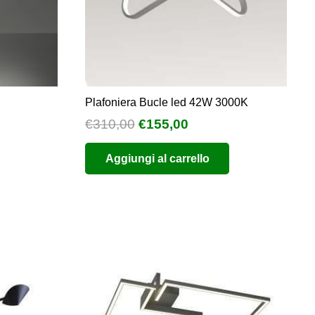
nella
pagina
del
prodotto
Plafoniera Bucle led 42W 3000K
ia
Il
Il
€
310,00
€
155,00
prezzo
prezzo
Aggiungi al carrello
zo:
originale
attuale
era:
è:
,76
€310,00.
€155,00.
,04