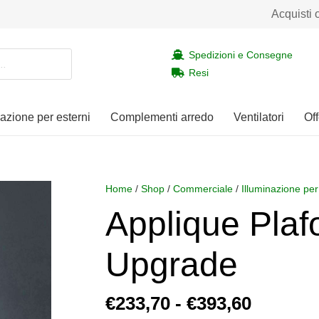
Acquisti 
Spedizioni e Consegne
Resi
nazione per esterni
Complementi arredo
Ventilatori
Off
Home
/
Shop
/
Commerciale
/
Illuminazione per
Applique Plaf
Upgrade
Fascia
€
233,70
-
€
393,60