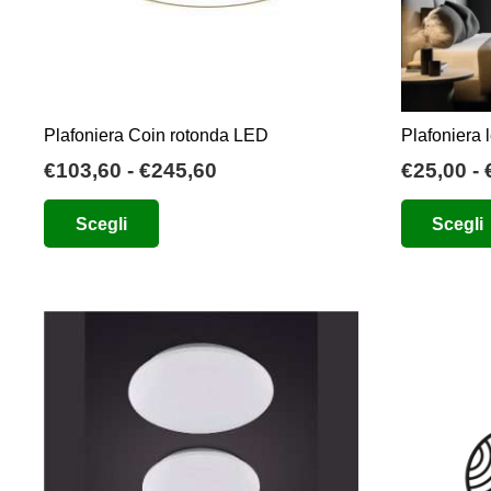
Plafoniera Coin rotonda LED
Plafoniera l
Fascia
€
103,60
-
€
245,60
€
25,00
-
di
Questo
Scegli
Scegli
prezzo:
prodotto
da
ha
€103,60
più
a
varianti.
€245,60
Le
opzioni
possono
essere
scelte