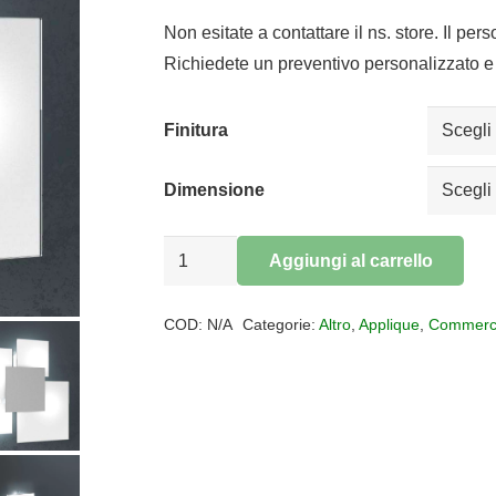
di
prezzo:
Non esitate a contattare il ns. store. Il per
da
Richiedete un preventivo personalizzato e 
€233,70
a
Finitura
€393,60
Dimensione
Applique
Aggiungi al carrello
Plafoniera
Alternative:
vetro
COD:
N/A
Categorie:
Altro
,
Applique
,
Commerc
Upgrade
quantità