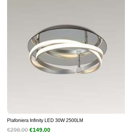
a
varianti.
€395,24
Le
opzioni
possono
essere
scelte
nella
pagina
del
prodotto
Plafoniera Infinity LED 30W 2500LM
Il
Il
€
298,00
€
149,00