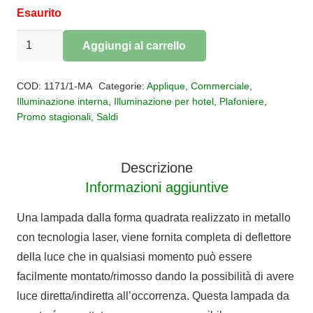
Esaurito
Plafoniera
Aggiungi al carrello
Gasoline
Alternative:
GX53
COD:
1171/1-MA
Categorie:
Applique
,
Commerciale
,
quantità
Illuminazione interna
,
Illuminazione per hotel
,
Plafoniere
,
Promo stagionali
,
Saldi
Descrizione
Informazioni aggiuntive
Una lampada dalla forma quadrata realizzato in metallo
con tecnologia laser, viene fornita completa di deflettore
della luce che in qualsiasi momento può essere
facilmente montato/rimosso dando la possibilità di avere
luce diretta/indiretta all’occorrenza. Questa lampada da