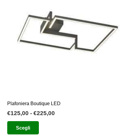
Plafoniera Boutique LED
Fascia
€
125,00
-
€
225,00
di
Questo
Scegli
prezzo:
prodotto