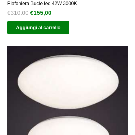
Plafoniera Bucle led 42W 3000K
Il
Il
€
310,00
€
155,00
prezzo
prezzo
Aggiungi al carrello
originale
attuale
era:
è:
€310,00.
€155,00.