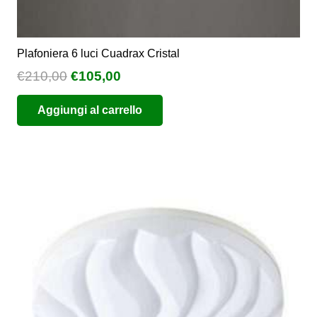
Plafoniera 6 luci Cuadrax Cristal
Il
Il
€
210,00
€
105,00
prezzo
prezzo
Aggiungi al carrello
originale
attuale
era:
è:
€210,00.
€105,00.