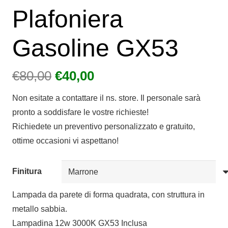
Plafoniera
Gasoline GX53
Il
Il
€
80,00
€
40,00
prezzo
prezzo
Non esitate a contattare il ns. store. Il personale sarà
originale
attuale
pronto a soddisfare le vostre richieste!
era:
è:
Richiedete un preventivo personalizzato e gratuito,
€80,00.
€40,00.
ottime occasioni vi aspettano!
Finitura
Lampada da parete di forma quadrata, con struttura in
metallo sabbia.
Lampadina 12w 3000K GX53 Inclusa