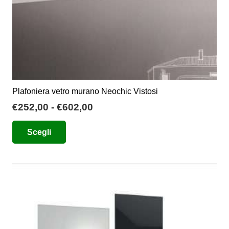
Plafoniera vetro murano Neochic Vistosi
Fascia
€
252,00
-
€
602,00
di
Questo
Scegli
prezzo:
prodotto
da
ha
€252,00
più
a
varianti.
€602,00
Le
opzioni
possono