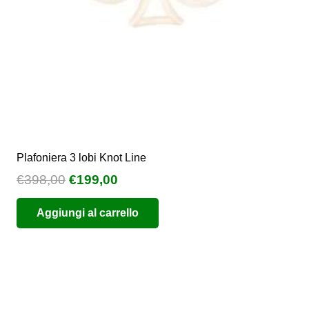
nella
pagina
del
prodotto
Plafoniera 3 lobi Knot Line
Il
Il
€
398,00
€
199,00
prezzo
prezzo
Aggiungi al carrello
originale
attuale
era:
è:
€398,00.
€199,00.