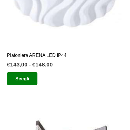
Plafoniera ARENA LED IP44
Fascia
€
143,00
-
€
148,00
di
Questo
Scegli
prezzo:
prodotto
da
ha
€143,00
più
a
varianti.
€148,00
Le
opzioni
possono