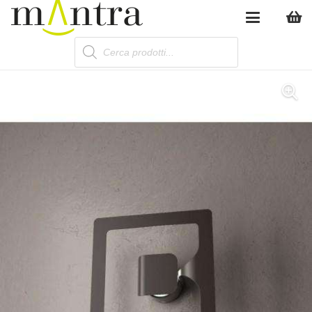
Products
search