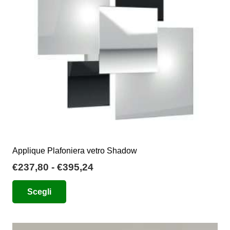
essere
scelte
nella
pagina
del
prodotto
Applique Plafoniera vetro Shadow
Fascia
€
237,80
-
€
395,24
di
Questo
Scegli
prezzo:
prodotto
da
ha
€237,80
più