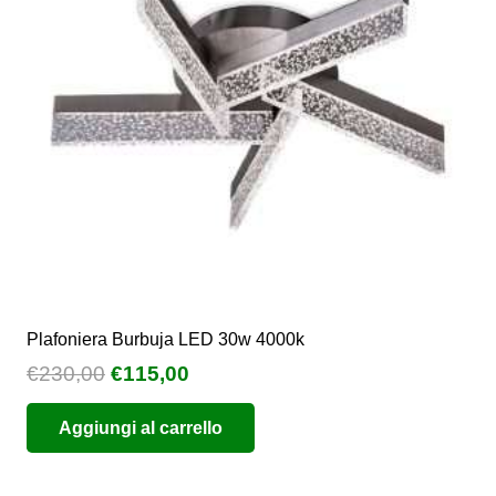
essere
scelte
nella
pagina
del
prodotto
Plafoniera Burbuja LED 30w 4000k
Il
Il
€
230,00
€
115,00
prezzo
prezzo
Aggiungi al carrello
originale
attuale
era:
è:
€230,00.
€115,00.