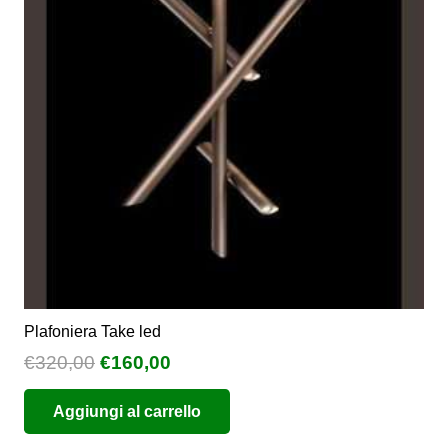
possono
essere
scelte
nella
pagina
del
prodotto
Plafoniera Take led
Il
Il
€
320,00
€
160,00
prezzo
prezzo
Aggiungi al carrello
originale
attuale
era:
è: