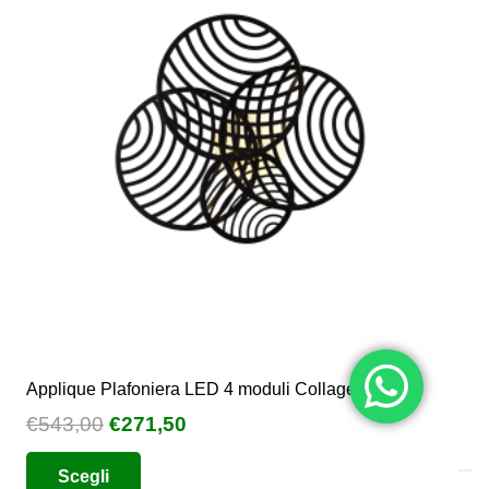
opzioni
possono
essere
scelte
nella
pagina
del
prodotto
Applique Plafoniera LED 4 moduli Collage
Il
Il
€
543,00
€
271,50
prezzo
prezzo
Questo
Scegli
originale
attuale
prodotto