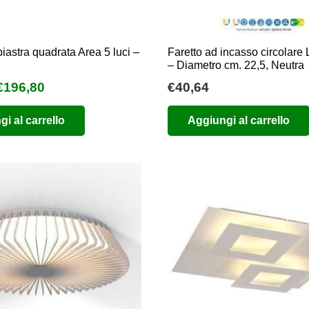
piastra quadrata Area 5 luci –
Faretto ad incasso circolar
– Diametro cm. 22,5, Neutra
l
Il
€
196,80
€
40,64
prezzo
prezzo
i al carrello
Aggiungi al carrello
originale
attuale
era:
è:
€240,00.
€196,80.