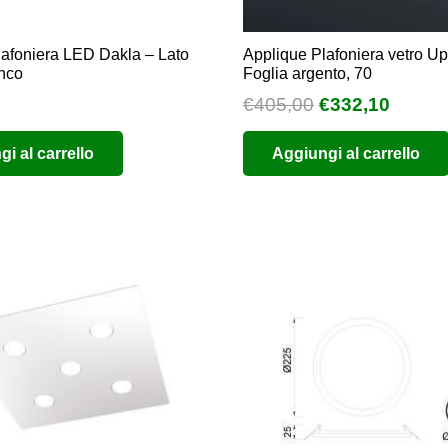
lafoniera LED Dakla – Lato
Applique Plafoniera vetro U
anco
Foglia argento, 70
Il
Il
€
405,00
€
332,10
prezzo
prezz
i al carrello
Aggiungi al carrello
originale
attual
era:
è:
€405,00.
€332,1