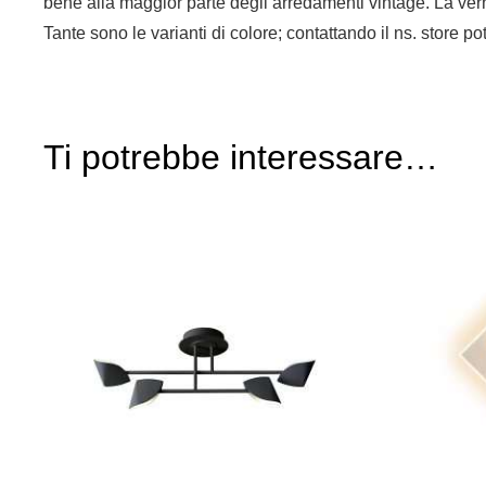
bene alla maggior parte degli arredamenti vintage. La vern
Tante sono le varianti di colore; contattando il ns. store po
Ti potrebbe interessare…