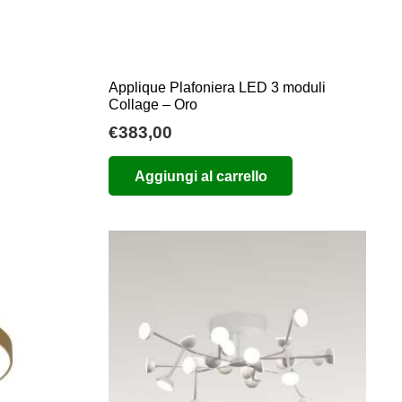
del
prodotto
Applique Plafoniera LED 3 moduli
Collage – Oro
ia
€
383,00
zo:
Aggiungi al carrello
,80
,70