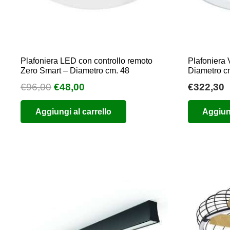
Plafoniera LED con controllo remoto
Plafoniera 
Zero Smart – Diametro cm. 48
Diametro c
Il
Il
€
96,00
€
48,00
€
322,30
prezzo
prezzo
Aggiungi al carrello
Aggiung
originale
attuale
era:
è:
€96,00.
€48,00.