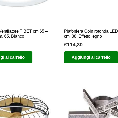
pagina
pagina
del
del
prodotto
prodotto
Ventilatore TIBET cm.65 –
Plafoniera Coin rotonda LED
m. 65, Bianco
cm. 38, Effetto legno
€
114,30
i al carrello
Aggiungi al carrello