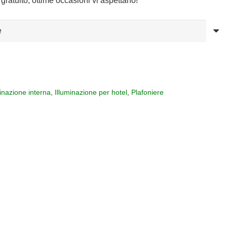
gratuito, ottime occasioni vi aspettano!
minazione interna
,
Illuminazione per hotel
,
Plafoniere