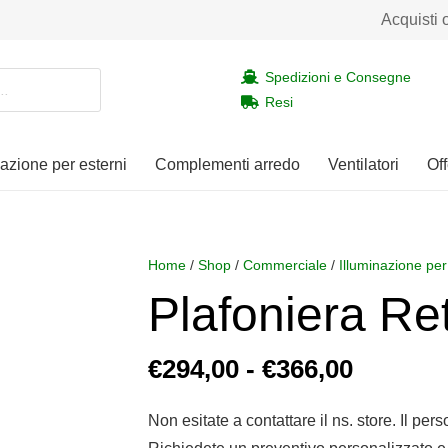
Acquisti 
Spedizioni e Consegne
Resi
nazione per esterni
Complementi arredo
Ventilatori
Off
Home
/
Shop
/
Commerciale
/
Illuminazione per
Plafoniera Re
Fascia
€
294,00
-
€
366,00
di
prezzo:
Non esitate a contattare il ns. store. Il per