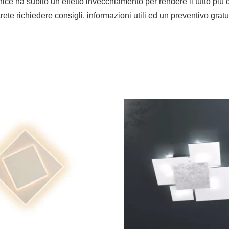
ice ha subito un effetto invecchiamento per rendere il tutto più 
trete richiedere consigli, informazioni utili ed un preventivo grat