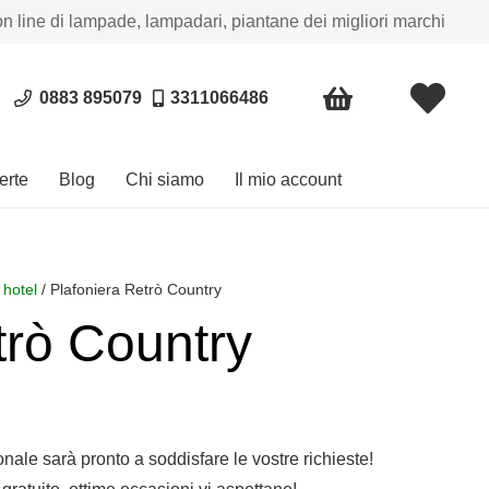
on line di lampade, lampadari, piantane dei migliori marchi
0883 895079
3311066486
erte
Blog
Chi siamo
Il mio account
 hotel
/ Plafoniera Retrò Country
trò Country
sonale sarà pronto a soddisfare le vostre richieste!