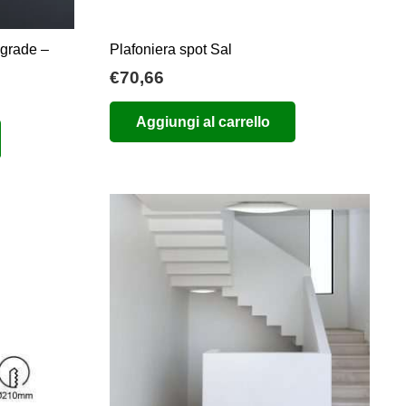
pgrade –
Plafoniera spot Sal
€
70,66
o
Aggiungi al carrello
e
0.