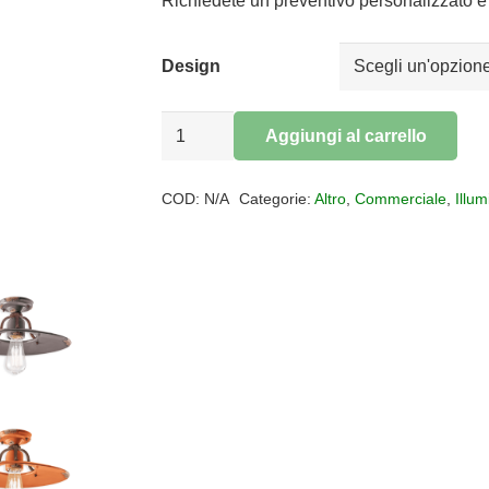
da
Richiedete un preventivo personalizzato e 
€294,00
a
Design
€366,00
Plafoniera
Aggiungi al carrello
Retrò
Alternative:
Country
COD:
N/A
Categorie:
Altro
,
Commerciale
,
Illu
quantità