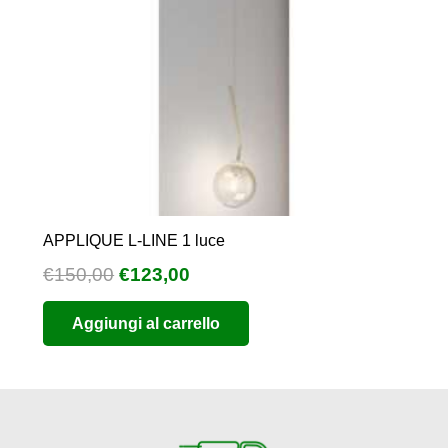
del
prodotto
APPLIQUE L-LINE 1 luce
Il
Il
€
150,00
€
123,00
prezzo
prezzo
Aggiungi al carrello
originale
attuale
era:
è:
€150,00.
€123,00.