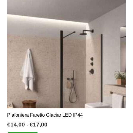
Le
opzioni
possono
essere
scelte
nella
pagina
del
prodotto
Plafoniera Faretto Glaciar LED IP44
Fascia
€
14,00
-
€
17,00
di
Questo