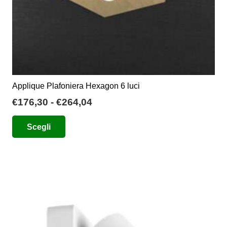
del
prodotto
Applique Plafoniera Hexagon 6 luci
Fascia
€
176,30
-
€
264,04
di
Questo
Scegli
prezzo:
prodotto
da
ha
€176,30
più
a
varianti.
€264,04
Le
opzioni
possono