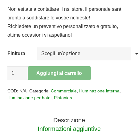
Non esitate a contattare il ns. store. Il personale sarà
pronto a soddisfare le vostre richieste!
Richiedete un preventivo personalizzato e gratuito,
ottime occasioni vi aspettano!
Finitura
Plafoniera
Aggiungi al carrello
Spot
Alternative:
tondo
COD:
N/A
Categorie:
Commerciale
,
Illuminazione interna
,
3
Illuminazione per hotel
,
Plafoniere
luci
SAL
Descrizione
quantità
Informazioni aggiuntive