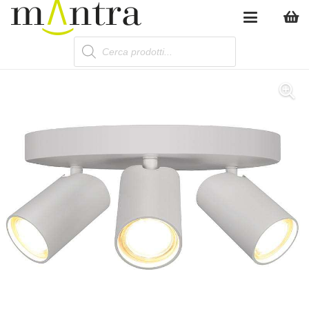
Products
search