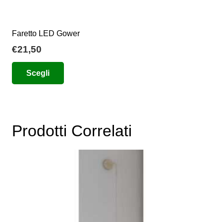
Faretto LED Gower
€
21,50
Questo
Scegli
prodotto
ha
più
varianti.
Prodotti Correlati
Le
opzioni
possono
essere
scelte
nella
pagina