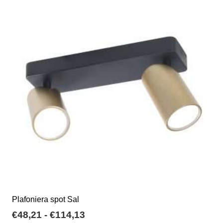
varianti.
€31,00
Le
opzioni
possono
essere
scelte
nella
pagina
del
prodotto
Plafoniera spot Sal
Fascia
€
48,21
-
€
114,13