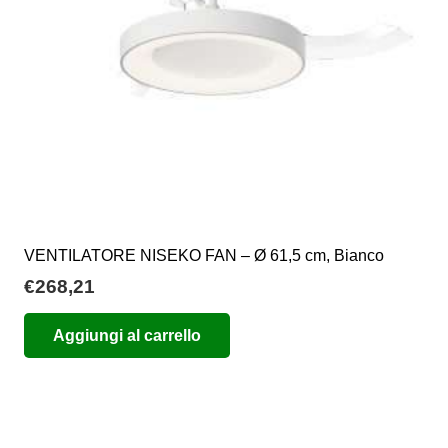
scelte
nella
pagina
del
prodotto
VENTILATORE NISEKO FAN – Ø 61,5 cm, Bianco
€
268,21
Aggiungi al carrello