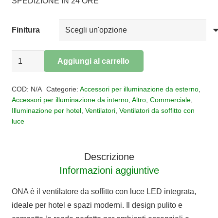
SPEDIZIONE IN 24 ORE
Finitura
VENTILATORE
Aggiungi al carrello
ONA
Alternative:
LED
COD:
N/A
Categorie:
Accessori per illuminazione da esterno
,
quantità
Accessori per illuminazione da interno
,
Altro
,
Commerciale
,
Illuminazione per hotel
,
Ventilatori
,
Ventilatori da soffitto con
luce
Descrizione
Informazioni aggiuntive
ONA è il ventilatore da soffitto con luce LED integrata,
ideale per hotel e spazi moderni. Il design pulito e