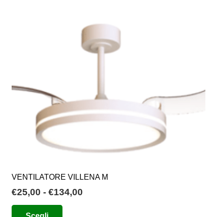
VENTILATORE VILLENA M
Fascia
€
25,00
-
€
134,00
di
Questo
Scegli
prezzo: