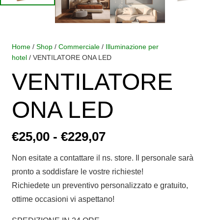
Home
/
Shop
/
Commerciale
/
Illuminazione per
hotel
/ VENTILATORE ONA LED
VENTILATORE
ONA LED
Fascia
€
25,00
-
€
229,07
di
Non esitate a contattare il ns. store. Il personale sarà
prezzo:
pronto a soddisfare le vostre richieste!
da
Richiedete un preventivo personalizzato e gratuito,
€25,00
ottime occasioni vi aspettano!
a
€229,07