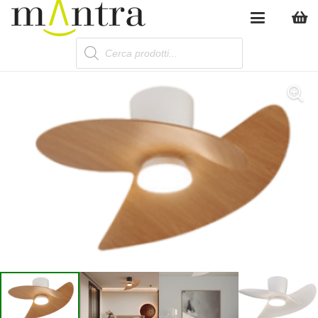
Products
search