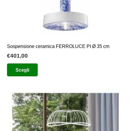
Sospensione ceramica FERROLUCE PI Ø 35 cm
€
401,00
Questo
Scegli
prodotto
ha
più
varianti.
Le
opzioni
possono
essere