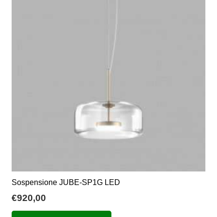
€499,00
Le
opzioni
possono
essere
scelte
nella
pagina
del
prodotto
Sospensione JUBE-SP1G LED
€
920,00