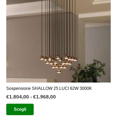
opzioni
possono
essere
scelte
nella
pagina
del
prodotto
Sospensione SHALLOW 25 LUCI 62W 3000K
Fascia
€
1.804,00
-
€
1.968,00
di
Questo
Scegli
prezzo:
prodotto
da