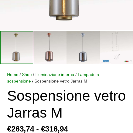
Home
/
Shop
/
Illuminazione interna
/
Lampade a
sospensione
/ Sospensione vetro Jarras M
Sospensione vetro
Jarras M
Fascia
€
263,74
-
€
316,94