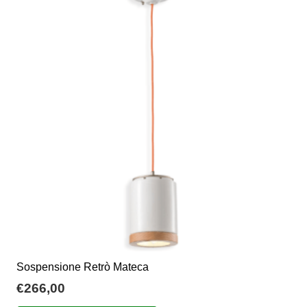
Le
opzioni
possono
essere
scelte
nella
pagina
del
prodotto
Sospensione Retrò Mateca
€
266,00