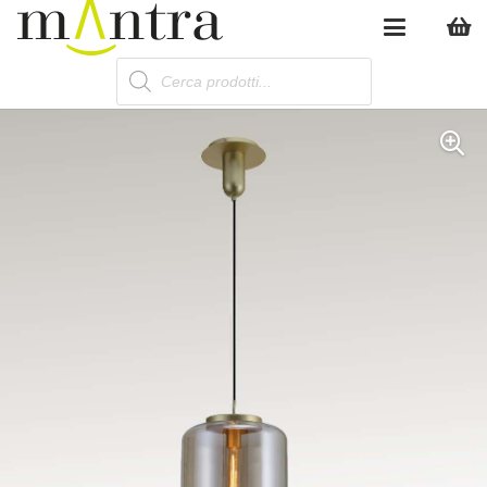
Products
search