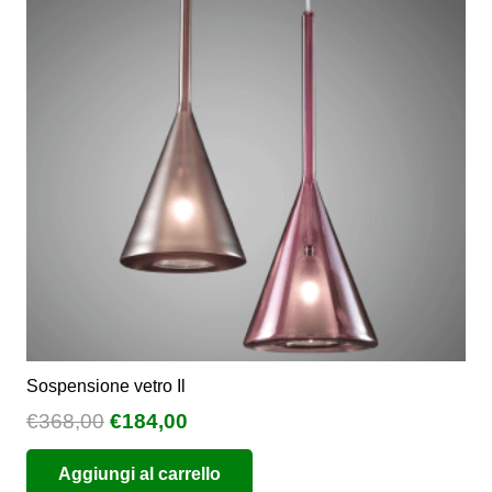
opzioni
possono
essere
scelte
nella
pagina
del
prodotto
Sospensione vetro Il
Il
Il
€
368,00
€
184,00
prezzo
prezzo
Aggiungi al carrello
originale
attuale