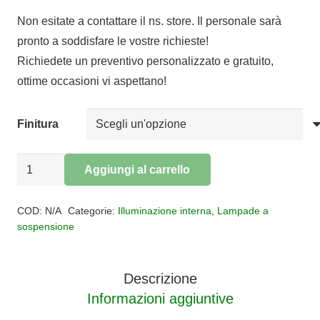
di
Non esitate a contattare il ns. store. Il personale sarà
prezzo:
pronto a soddisfare le vostre richieste!
da
Richiedete un preventivo personalizzato e gratuito,
€263,74
ottime occasioni vi aspettano!
a
€316,94
Finitura
Sospensione
Aggiungi al carrello
vetro
Alternative:
Jarras
COD:
N/A
Categorie:
Illuminazione interna
,
Lampade a
M
sospensione
quantità
Descrizione
Informazioni aggiuntive