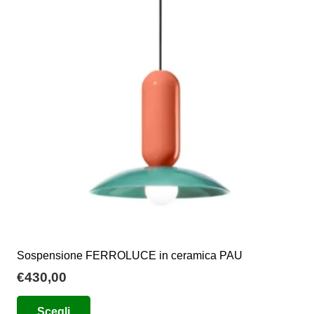
opzioni
possono
essere
scelte
nella
pagina
del
prodotto
Sospensione FERROLUCE in ceramica PAU
€
430,00
Questo
Scegli