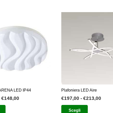
 ARENA LED IP44
Plafoniera LED Aire
Fascia
Fasc
€
148,00
€
197,00
-
€
213,00
di
di
Questo
Questo
Scegli
prezzo:
prez
prodotto
prodotto