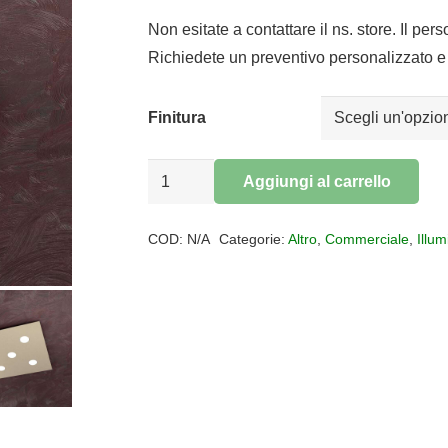
prezzo
prezzo
originale
attuale
Non esitate a contattare il ns. store. Il per
era:
è:
Richiedete un preventivo personalizzato e 
€240,00.
€196,80.
Finitura
Plafoniera
Aggiungi al carrello
piastra
Alternative:
quadrata
COD:
N/A
Categorie:
Altro
,
Commerciale
,
Illu
Area
5
luci
quantità