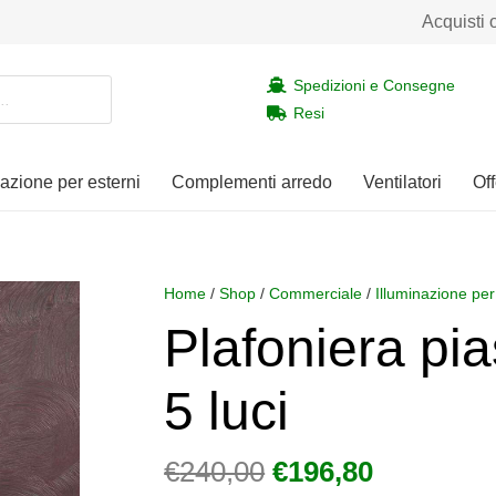
Acquisti 
Spedizioni e Consegne
Resi
nazione per esterni
Complementi arredo
Ventilatori
Off
Home
/
Shop
/
Commerciale
/
Illuminazione per
Plafoniera pi
5 luci
Il
Il
€
240,00
€
196,80