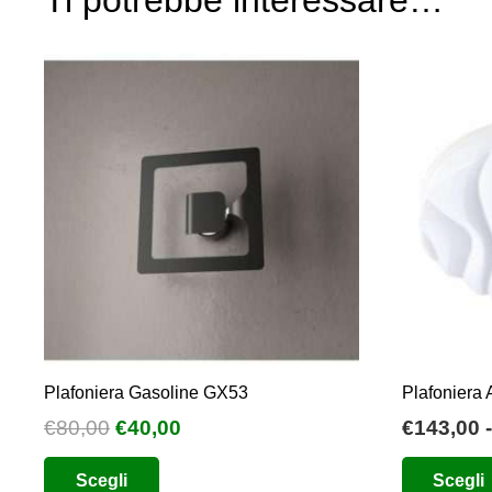
Ti potrebbe interessare…
Plafoniera Gasoline GX53
Plafoniera
Il
Il
€
80,00
€
40,00
€
143,00
-
prezzo
prezzo
Questo
Scegli
Scegli
originale
attuale
prodotto