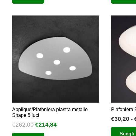
era:
è:
ha
€80,00.
€40,00.
più
varianti.
Le
opzioni
possono
essere
scelte
nella
pagina
del
prodotto
Applique/Plafoniera piastra metallo
Plafoniera
Shape 5 luci
€
30,20
-
Il
Il
€
262,00
€
214,84
prezzo
prezzo
Questo
Scegli