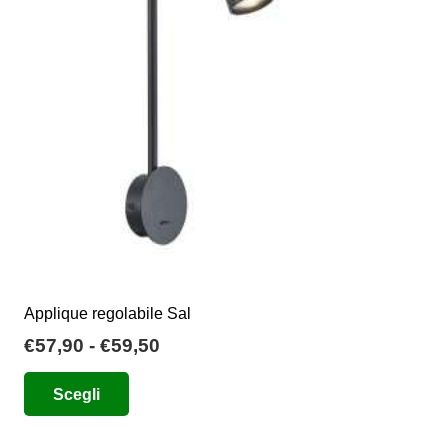
possono
essere
scelte
nella
pagina
del
prodotto
Applique regolabile Sal
Fascia
€
57,90
-
€
59,50
di
Questo
Scegli
prezzo:
prodotto
da
ha