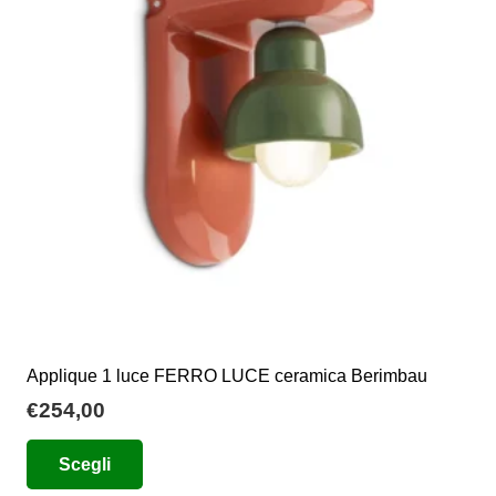
opzioni
possono
essere
scelte
nella
pagina
del
prodotto
Applique 1 luce FERRO LUCE ceramica Berimbau
€
254,00
Questo
Scegli
prodotto