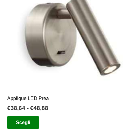
possono
essere
scelte
nella
pagina
del
prodotto
Applique LED Prea
Fascia
€
38,64
-
€
48,88
di
Questo
Scegli
prezzo:
prodotto
da
ha