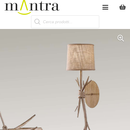
Products
search