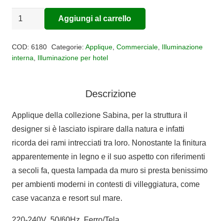
Applique
Aggiungi al carrello
Alternative:
1
luce
COD:
6180
Categorie:
Applique
,
Commerciale
,
Illuminazione
Sabina
interna
,
Illuminazione per hotel
quantità
Descrizione
Applique della collezione Sabina, per la struttura il
designer si è lasciato ispirare dalla natura e infatti
ricorda dei rami intrecciati tra loro. Nonostante la finitura
apparentemente in legno e il suo aspetto con riferimenti
a secoli fa, questa lampada da muro si presta benissimo
per ambienti moderni in contesti di villeggiatura, come
case vacanza e resort sul mare.
220-240V 50/60Hz Ferro/Tela