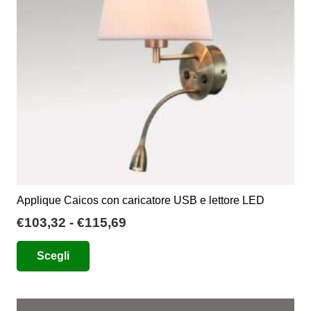
essere
scelte
nella
pagina
del
prodotto
Applique Caicos con caricatore USB e lettore LED
Fascia
€
103,32
-
€
115,69
di
Questo
Scegli
prezzo:
prodotto
da
ha
€103,32
più