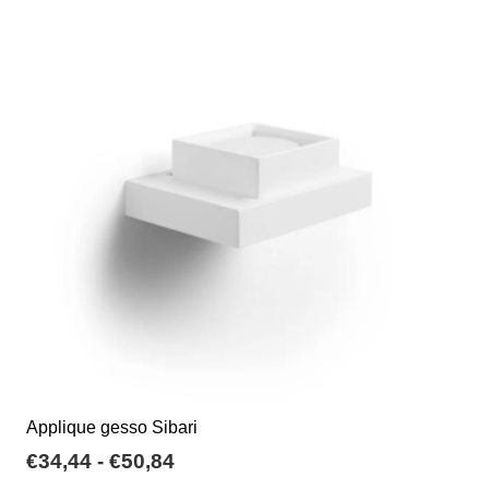
Le
opzioni
possono
essere
scelte
nella
pagina
del
prodotto
Applique gesso Sibari
Fascia
€
34,44
-
€
50,84
di