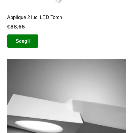
Applique 2 luci LED Torch
€
88,66
Questo
Scegli
prodotto
ha
più
varianti.
Le
opzioni
possono
essere
scelte
nella
pagina