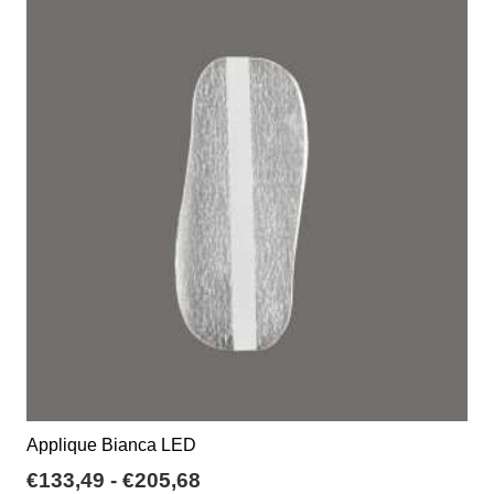
a
varianti.
€115,69
Le
opzioni
possono
essere
scelte
nella
pagina
del
prodotto
Applique Bianca LED
Fascia
€
133,49
-
€
205,68