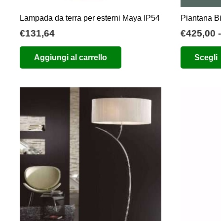
prodotto
Lampada da terra per esterni Maya IP54
Piantana B
€
131,64
€
425,00
-
Aggiungi al carrello
Scegli