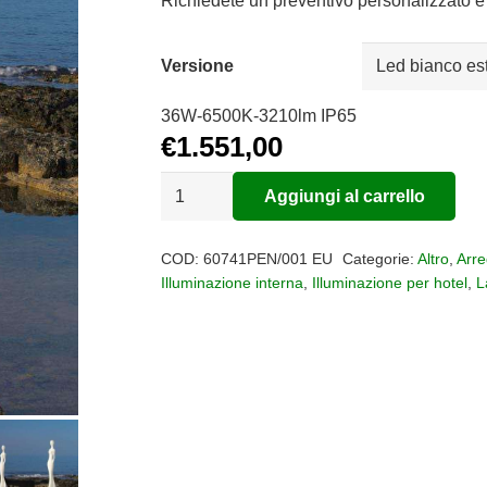
da
Richiedete un preventivo personalizzato e 
€1.5
a
Versione
€2.1
36W-6500K-3210lm IP65
€
1.551,00
Lampada
Aggiungi al carrello
da
Alternative:
terra
COD:
60741PEN/001 EU
Categorie:
Altro
,
Arr
Penelope
Illuminazione interna
,
Illuminazione per hotel
,
L
quantità