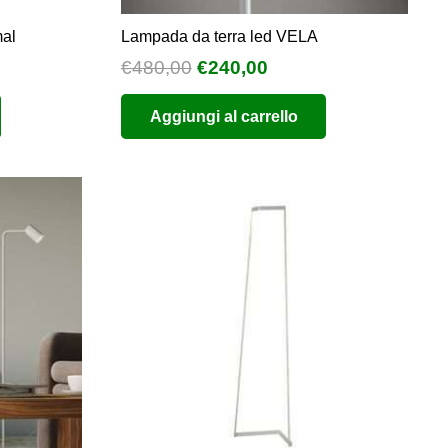
mal
Lampada da terra led VELA
Il
Il
€
480,00
€
240,00
o
prezzo
prezzo
Aggiungi al carrello
e
originale
attuale
era:
è:
0.
€480,00.
€240,00.