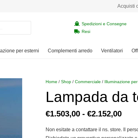
Acquisti 
Spedizioni e Consegne
Resi
nazione per esterni
Complementi arredo
Ventilatori
Off
Home
/
Shop
/
Commerciale
/
Illuminazione per
Lampada da t
Fasc
€
1.503,00
-
€
2.152,00
di
prez
Non esitate a contattare il ns. store. Il per