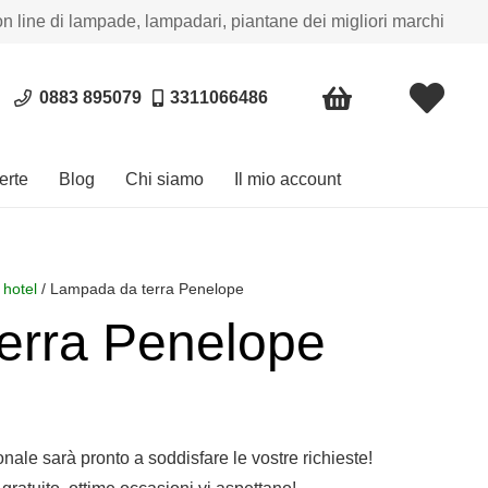
on line di lampade, lampadari, piantane dei migliori marchi
0883 895079
3311066486
erte
Blog
Chi siamo
Il mio account
 hotel
/ Lampada da terra Penelope
erra Penelope
ia
zo:
sonale sarà pronto a soddisfare le vostre richieste!