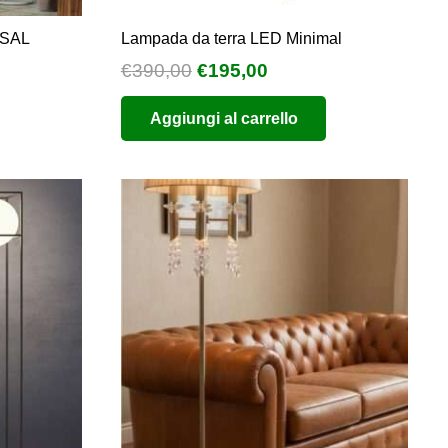
 SAL
Lampada da terra LED Minimal
Il
Il
€
390,00
€
195,00
prezzo
prezzo
Aggiungi al carrello
originale
attuale
era:
è:
€390,00.
€195,00.