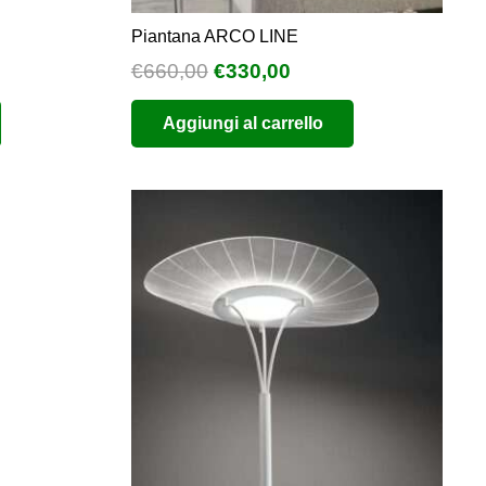
Piantana ARCO LINE
Il
Il
€
660,00
€
330,00
prezzo
prezzo
Aggiungi al carrello
originale
attuale
era:
è:
€660,00.
€330,00.