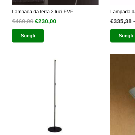
Lampada da terra 2 luci EVE
Lampada da
Il
Il
€
460,00
€
230,00
€
335,38
-
prezzo
prezzo
Questo
Scegli
Scegli
originale
attuale
prodotto
era:
è:
ha
€460,00.
€230,00.
più
varianti.
Le
opzioni
possono
essere
scelte
nella
pagina
del