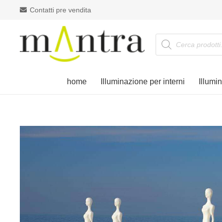
Contatti pre vendita
Products
search
home
Illuminazione per interni
Illumi