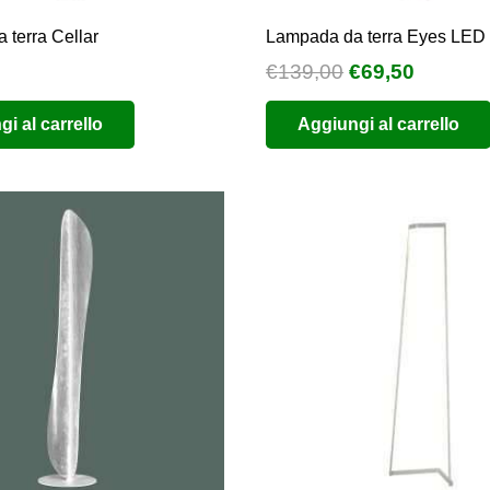
terra Cellar
Lampada da terra Eyes LED
Il
Il
€
139,00
€
69,50
prezzo
prezzo
i al carrello
Aggiungi al carrello
originale
attuale
era:
è:
€139,00.
€69,50.