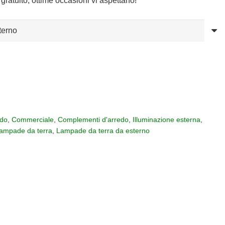
gratuito, ottime occasioni vi aspettano!
03,00
52,00
edo
,
Commerciale
,
Complementi d'arredo
,
Illuminazione esterna
,
ampade da terra
,
Lampade da terra da esterno