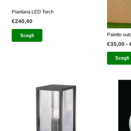
prodotto
Piantana LED Torch
€
240,40
Questo
Paletto out
Scegli
prodotto
€
35,00
-
ha
più
Scegli
varianti.
Le
opzioni
possono
essere
scelte
nella
pagina
del