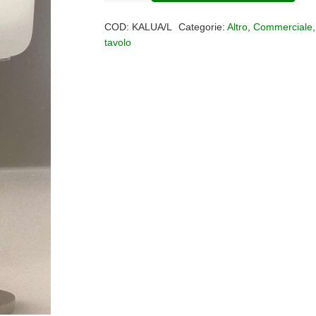
tavolo
COD:
KALUA/L
Categorie:
Altro
,
Commerciale
Kaluà
tavolo
quantità