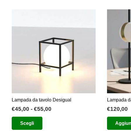
ha
€140,00.
€70,00.
più
varianti.
Le
opzioni
possono
essere
scelte
nella
pagina
del
prodotto
Lampada da tavolo Desigual
Lampada d
Fascia
€
45,00
-
€
55,00
€
120,00
di
Questo
Scegli
Aggiung
prezzo:
prodotto