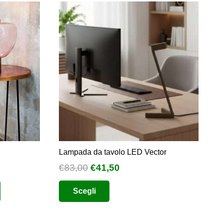
Lampada da tavolo LED Vector
Il
Il
€
83,00
€
41,50
prezzo
prezzo
Questo
Scegli
originale
attuale
prodotto
era:
è:
ha
€83,00.
€41,50.