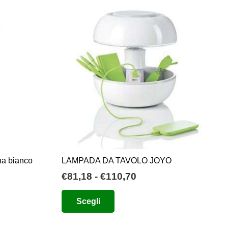
più
varianti.
Le
opzioni
possono
essere
scelte
nella
pagina
del
prodotto
na bianco
LAMPADA DA TAVOLO JOYO
Fascia
€
81,18
-
€
110,70
di
Questo
Scegli
prezzo:
prodotto
da
ha