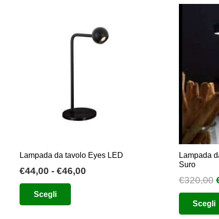
€90,00
più
a
varianti.
€95,00
Le
opzioni
possono
essere
scelte
nella
pagina
del
prodotto
Lampada da tavolo Eyes LED
Lampada da 
Suro
Fascia
€
44,00
-
€
46,00
I
€
320,00
di
Questo
Scegli
prezzo:
prodotto
Scegli
da
ha