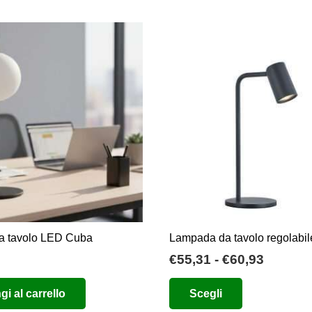
ha
€130,94
€164,00.
€82,00.
più
a
varianti.
€240,30
Le
opzioni
possono
essere
scelte
nella
pagina
del
prodotto
a tavolo LED Cuba
Lampada da tavolo regolabi
Fascia
€
55,31
-
€
60,93
di
Questo
i al carrello
Scegli
prezzo:
prodotto