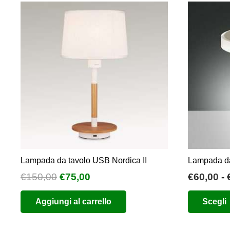
Lampada da tavolo USB Nordica II
Lampada da
Il
Il
€
150,00
€
75,00
€
60,00
-
prezzo
prezzo
Aggiungi al carrello
Scegli
originale
attuale
era:
è:
€150,00.
€75,00.