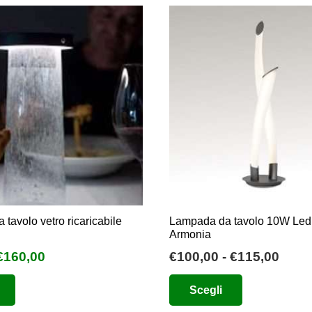
€55,00
più
a
varianti.
€62,50
Le
opzioni
possono
essere
scelte
nella
pagina
del
prodotto
tavolo vetro ricaricabile
Lampada da tavolo 10W Le
Armonia
l
Il
Fasc
€
160,00
€
100,00
-
€
115,00
prezzo
prezzo
di
Questo
Questo
Scegli
originale
attuale
prez
prodotto
prodotto
era:
è:
da