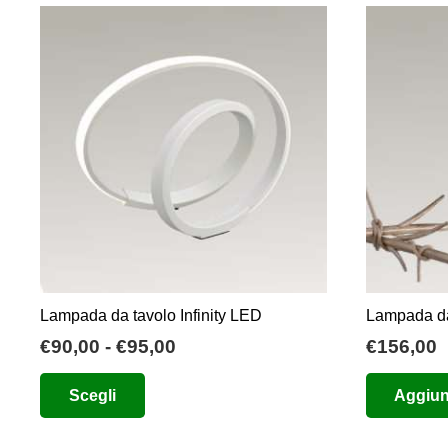
Lampada da tavolo Infinity LED
Lampada da
Fascia
€
90,00
-
€
95,00
€
156,00
di
Questo
Scegli
Aggiung
prezzo:
prodotto
da
ha