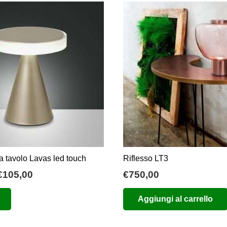
 tavolo Lavas led touch
Riflesso LT3
Fascia
€
105,00
€
750,00
di
Questo
Aggiungi al carrello
prezzo:
prodotto
da
ha
€60,00