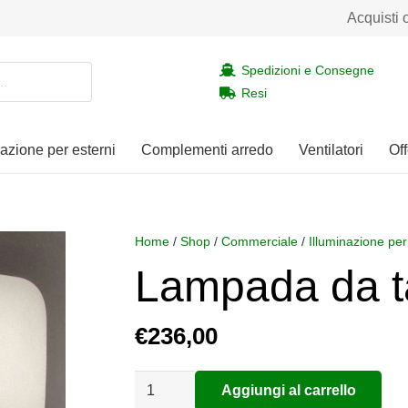
Acquisti 
Spedizioni e Consegne
Resi
nazione per esterni
Complementi arredo
Ventilatori
Off
Home
/
Shop
/
Commerciale
/
Illuminazione per
Lampada da t
€
236,00
Lampada
Aggiungi al carrello
Alternative:
da