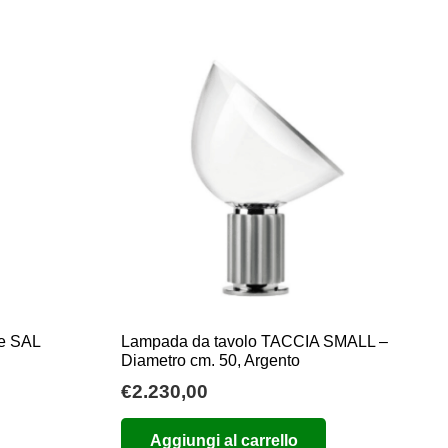
ha
€75,00
più
a
varianti.
€85,00
Le
opzioni
possono
essere
scelte
nella
pagina
del
prodotto
le SAL
Lampada da tavolo TACCIA SMALL –
Diametro cm. 50, Argento
€
2.230,00
Aggiungi al carrello