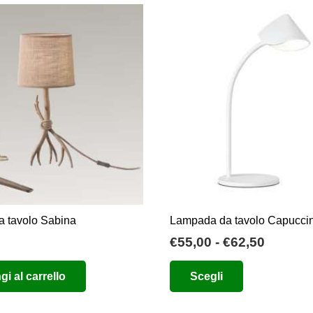
più
a
varianti.
€105,00
Le
opzioni
possono
essere
scelte
nella
pagina
del
prodotto
 tavolo Sabina
Lampada da tavolo Capucci
Fascia
€
55,00
-
€
62,50
di
Questo
i al carrello
Scegli
prezzo:
prodotto
da
ha