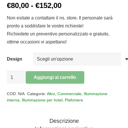
Fascia
€
80,00
-
€
152,00
di
Non esitate a contattare il ns. store. Il personale sarà
prezzo:
pronto a soddisfare le vostre richieste!
da
Richiedete un preventivo personalizzato e gratuito,
€80,00
ottime occasioni vi aspettano!
a
€152,00
Design
Plafoniera
Aggiungi al carrello
Retrò
Alternative:
Vintage
COD:
N/A
Categorie:
Altro
,
Commerciale
,
Illuminazione
quantità
interna
,
Illuminazione per hotel
,
Plafoniere
Descrizione