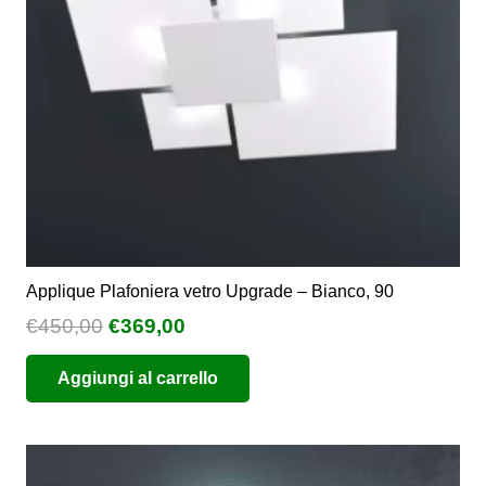
Applique Plafoniera vetro Upgrade – Bianco, 90
Il
Il
€
450,00
€
369,00
prezzo
prezzo
Aggiungi al carrello
originale
attuale
era:
è:
€450,00.
€369,00.