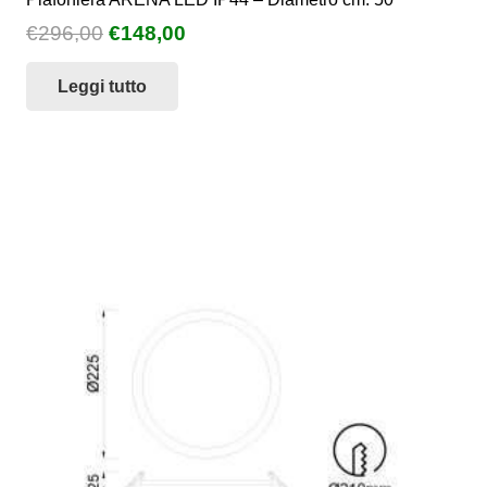
Il
Il
€
296,00
€
148,00
prezzo
prezzo
Leggi tutto
originale
attuale
era:
è:
€296,00.
€148,00.