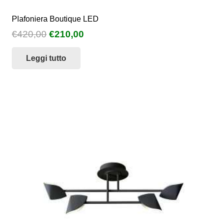
Plafoniera Boutique LED
Il
Il
€
420,00
€
210,00
prezzo
prezzo
Leggi tutto
originale
attuale
era:
è:
€420,00.
€210,00.