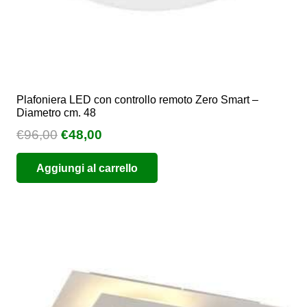
prodotto
Plafoniera LED con controllo remoto Zero Smart –
Diametro cm. 48
Il
Il
€
96,00
€
48,00
prezzo
prezzo
Aggiungi al carrello
originale
attuale
era:
è:
€96,00.
€48,00.