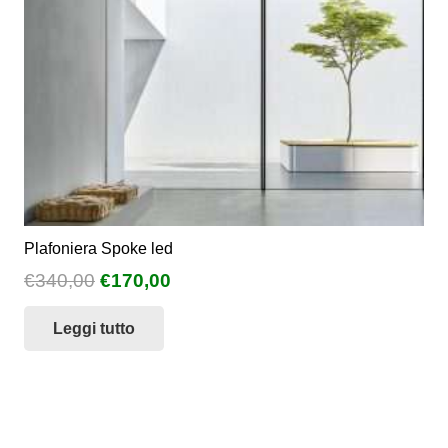
Plafoniera Spoke led
Il
Il
€
340,00
€
170,00
prezzo
prezzo
Leggi tutto
originale
attuale
era:
è:
€340,00.
€170,00.