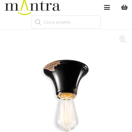
Products
search