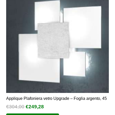
Applique Plafoniera vetro Upgrade – Foglia argento, 45
Il
Il
€
304,00
€
249,28
prezzo
prezzo