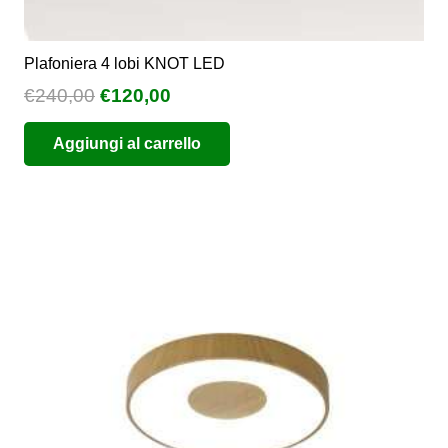
Plafoniera 4 lobi KNOT LED
Il
Il
€
240,00
€
120,00
prezzo
prezzo
Aggiungi al carrello
originale
attuale
era:
è:
€240,00.
€120,00.