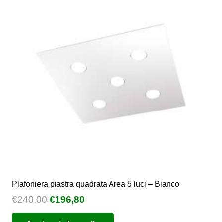
Plafoniera piastra quadrata Area 5 luci – Bianco
Il
Il
€
240,00
€
196,80
prezzo
prezzo