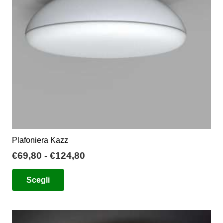
Plafoniera Kazz
Fascia
€
69,80
-
€
124,80
di
Questo
Scegli
prezzo:
prodotto
da
ha
€69,80
più
a