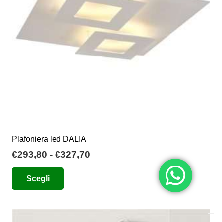
Plafoniera led DALIA
Fascia
€
293,80
-
€
327,70
di
Questo
Scegli
prezzo:
prodotto
da
ha
€293,80
più
a