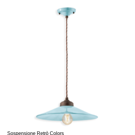
€227,00.
€186,14.
Sospensione Retrò Colors