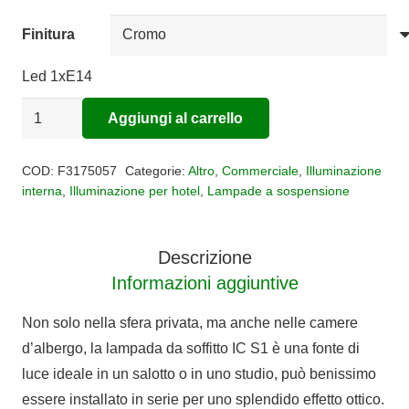
Finitura
Led 1xE14
Sospensione
Aggiungi al carrello
IC
Alternative:
S1
COD:
F3175057
Categorie:
Altro
,
Commerciale
,
Illuminazione
quantità
interna
,
Illuminazione per hotel
,
Lampade a sospensione
Descrizione
Informazioni aggiuntive
Non solo nella sfera privata, ma anche nelle camere
d’albergo, la lampada da soffitto IC S1 è una fonte di
luce ideale in un salotto o in uno studio, può benissimo
essere installato in serie per uno splendido effetto ottico.