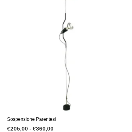
varianti.
Le
opzioni
possono
essere
scelte
nella
pagina
del
prodotto
Sospensione Parentesi
Fascia
€
205,00
-
€
360,00