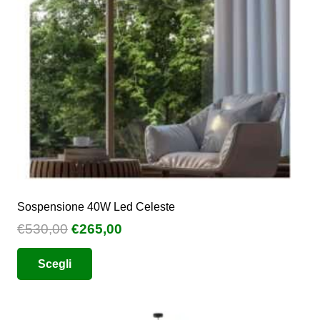
Sospensione 40W Led Celeste
Il
Il
€
530,00
€
265,00
prezzo
prezzo
Questo
Scegli
originale
attuale
prodotto
era:
è:
ha
€530,00.
€265,00.
più