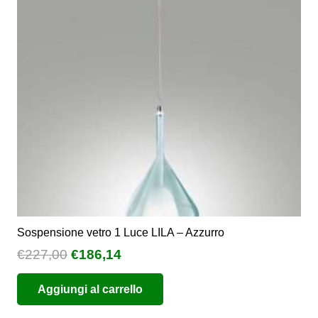
possono
essere
scelte
nella
pagina
del
prodotto
Sospensione vetro 1 Luce LILA – Azzurro
Il
Il
€
227,00
€
186,14
prezzo
prezzo
Aggiungi al carrello
originale
attuale
era:
è: