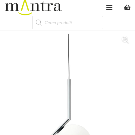
Products
search