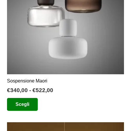
Sospensione Maori
Fascia
€
340,00
-
€
522,00
di
Questo
Scegli
prezzo:
prodotto
da
ha
€340,00
più
a
varianti.