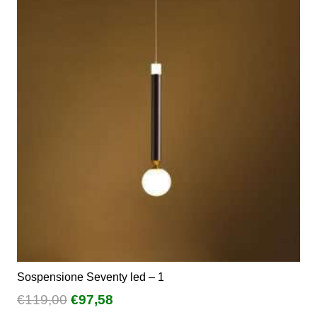
€522,00
Le
opzioni
possono
essere
scelte
nella
pagina
del
prodotto
Sospensione Seventy led – 1
Il
Il
€
119,00
€
97,58