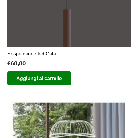
del
prodotto
Sospensione led Cala
€
68,80
Aggiungi al carrello