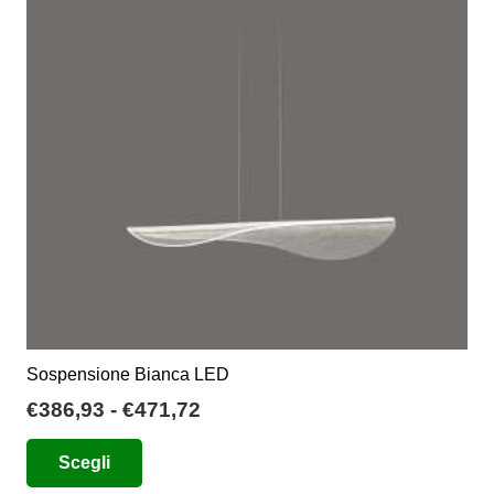
opzioni
possono
essere
scelte
nella
pagina
del
prodotto
Sospensione Bianca LED
Fascia
€
386,93
-
€
471,72
di
Questo
Scegli
prezzo:
prodotto