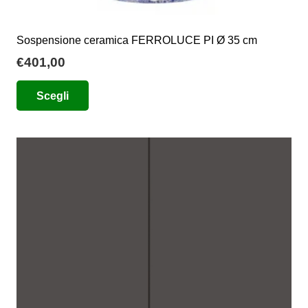
Sospensione ceramica FERROLUCE PI Ø 35 cm
€
401,00
Questo
Scegli
prodotto
ha
più
varianti.
Le
opzioni
possono
essere
scelte
nella
pagina