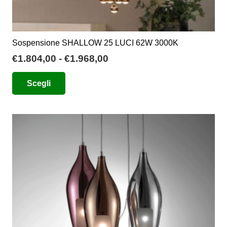
Sospensione SHALLOW 25 LUCI 62W 3000K
Fascia
€
1.804,00
-
€
1.968,00
di
Questo
Scegli
prezzo:
prodotto
da
ha
€1.804,00
più
a
varianti.
€1.968,00
Le
opzioni
possono
essere
scelte
nella