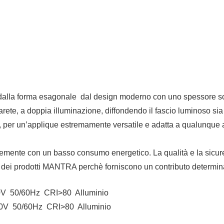
alla forma esagonale dal design moderno con uno spessore sottil
ete, a doppia illuminazione, diffondendo il fascio luminoso sia ve
r un’applique estremamente versatile e adatta a qualunque amb
cemente con un basso consumo energetico. La qualità e la sicure
iva dei prodotti MANTRA perchè forniscono un contributo determin
40V 50/60Hz CRI>80 Alluminio
40V 50/60Hz CRI>80 Alluminio