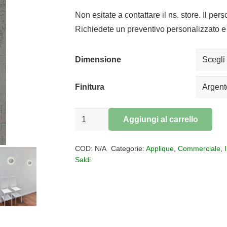
di
prezzo:
Non esitate a contattare il ns. store. Il per
da
Richiedete un preventivo personalizzato e 
€30,00
a
Dimensione
€40,00
Finitura
Applique
Aggiungi al carrello
esagonale
Alternative:
LED
COD:
N/A
Categorie:
Applique
,
Commerciale
,
Bora
Saldi
Bora
quantità