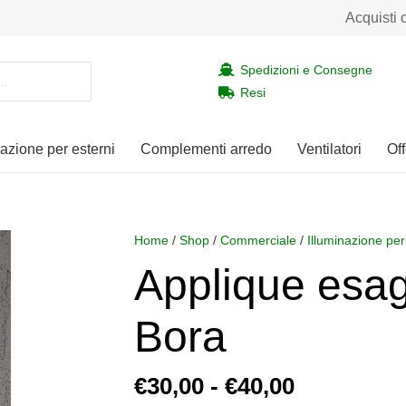
Acquisti 
Spedizioni e Consegne
Resi
nazione per esterni
Complementi arredo
Ventilatori
Off
Home
/
Shop
/
Commerciale
/
Illuminazione per
Applique esa
Bora
Fascia
€
30,00
-
€
40,00