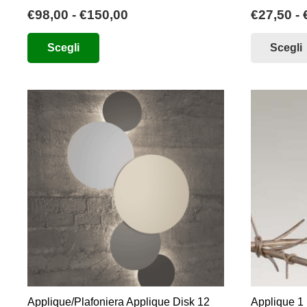
Fascia
€
98,00
-
€
150,00
€
27,50
-
di
Questo
Scegli
Scegli
prezzo:
prodotto
da
ha
€98,00
più
a
varianti.
€150,00
Le
opzioni
possono
essere
scelte
nella
pagina
del
prodotto
Applique/Plafoniera Applique Disk 12
Applique 1