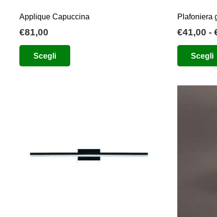
Applique Capuccina
Plafoniera 
€
81,00
€
41,00
-
Questo
Scegli
Scegli
prodotto
ha
più
varianti.
Le
opzioni
possono
essere
scelte
nella
pagina
del