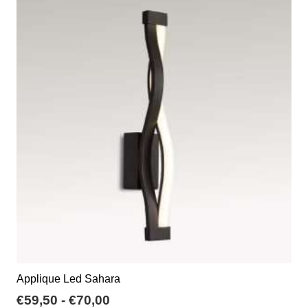
a
varianti.
€94,50
Le
opzioni
possono
essere
scelte
nella
pagina
del
prodotto
Applique Led Sahara
Fascia
€
59,50
-
€
70,00