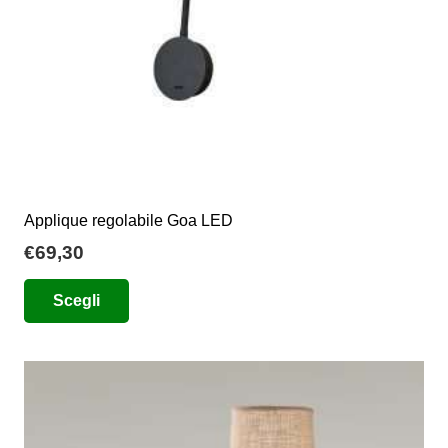
pagina
del
prodotto
Applique regolabile Goa LED
€
69,30
Questo
Scegli
prodotto
ha
più
varianti.
Le
opzioni