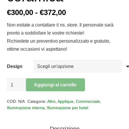
Fascia
€
300,00
-
€
372,00
di
Non esitate a contattare il ns. store. Il personale sarà
prezzo:
pronto a soddisfare le vostre richieste!
da
Richiedete un preventivo personalizzato e gratuito,
€300,00
ottime occasioni vi aspettano!
a
€372,00
Design
Applique
Aggiungi al carrello
Retrò
Alternative:
Industrial
COD:
N/A
Categorie:
Altro
,
Applique
,
Commerciale
,
ceramica
Illuminazione interna
,
Illuminazione per hotel
quantità
Descrizione