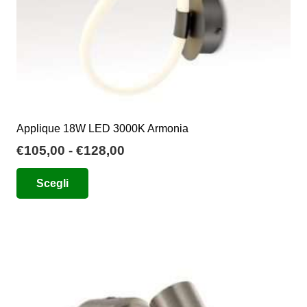
del
prodotto
Applique 18W LED 3000K Armonia
Fascia
€
105,00
-
€
128,00
di
Questo
Scegli
prezzo:
prodotto
da
ha
€105,00
più
a
varianti.
€128,00
Le
opzioni
possono