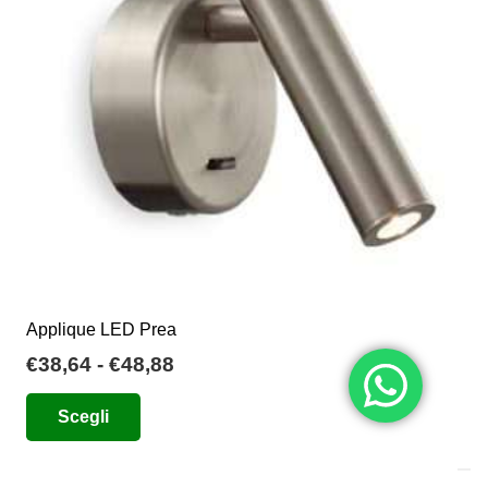
essere
scelte
nella
pagina
del
prodotto
Applique LED Prea
Fascia
€
38,64
-
€
48,88
di
Questo
Scegli
prezzo:
prodotto
da
ha
€38,64
più