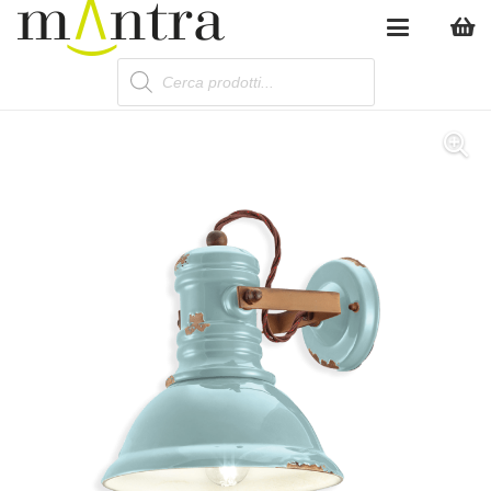
Products
search