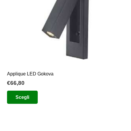
Applique LED Gokova
€
66,80
Questo
Scegli
prodotto
ha
più
varianti.