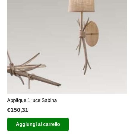
possono
essere
scelte
nella
pagina
del
prodotto
Applique 1 luce Sabina
€
150,31
Aggiungi al carrello