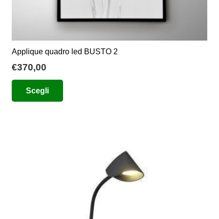
Applique quadro led BUSTO 2
€
370,00
Questo
Scegli
prodotto
ha
più
varianti.
Le
opzioni
possono
essere
scelte
nella