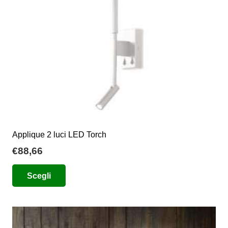
scelte
nella
pagina
del
prodotto
Applique 2 luci LED Torch
€
88,66
Questo
Scegli
prodotto
ha
più
varianti.