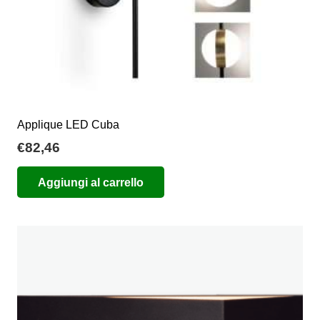
del
prodotto
Applique LED Cuba
€
82,46
Aggiungi al carrello