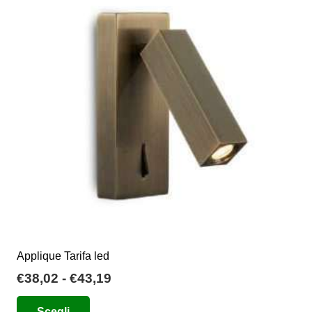
Le
opzioni
possono
essere
scelte
nella
pagina
del
prodotto
Applique Tarifa led
Fascia
€
38,02
-
€
43,19
di
Questo
Scegli