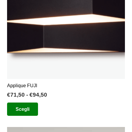
Applique FUJI
Fascia
€
71,50
-
€
94,50
di
Questo
Scegli
prezzo:
prodotto
da
ha
€71,50
più