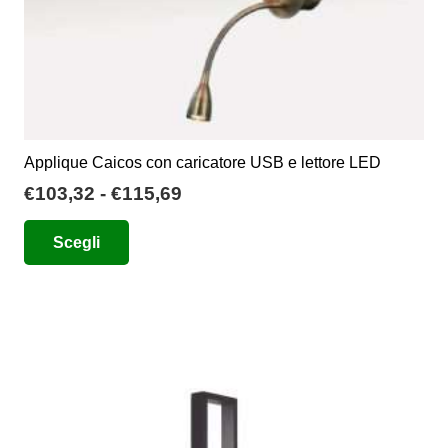
prodotto
Applique Caicos con caricatore USB e lettore LED
Fascia
€
103,32
-
€
115,69
di
Questo
Scegli
prezzo:
prodotto
da
ha
€103,32
più
a
varianti.
€115,69
Le
opzioni
possono
essere