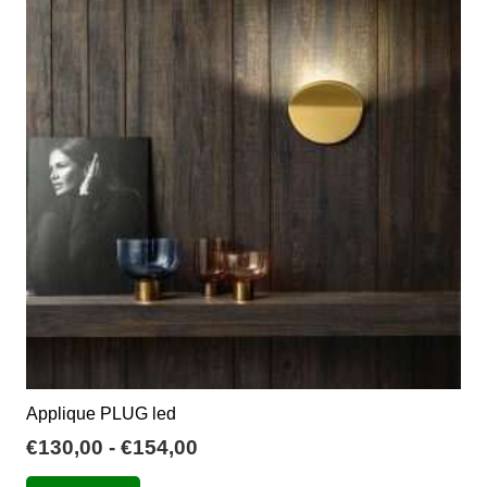
Le
opzioni
possono
essere
scelte
nella
pagina
del
prodotto
Applique PLUG led
Fascia
€
130,00
-
€
154,00
di
Questo