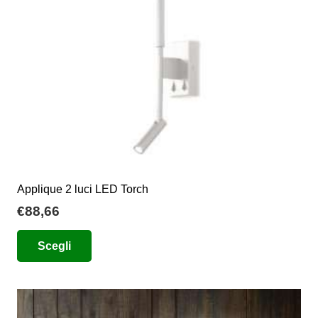
scelte
nella
pagina
del
prodotto
Applique 2 luci LED Torch
€
88,66
Questo
Scegli
prodotto
ha
più
varianti.