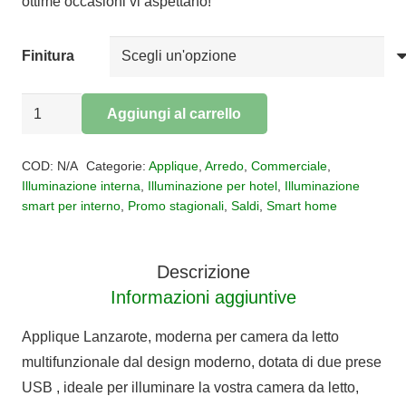
ottime occasioni vi aspettano!
a
€59,50
Finitura
Applique
Aggiungi al carrello
led
Alternative:
Lanzarote
COD:
N/A
Categorie:
Applique
,
Arredo
,
Commerciale
,
USB
Illuminazione interna
,
Illuminazione per hotel
,
Illuminazione
smart per interno
,
Promo stagionali
,
Saldi
,
Smart home
quantità
Descrizione
Informazioni aggiuntive
Applique Lanzarote, moderna per camera da letto
multifunzionale dal design moderno, dotata di due prese
USB , ideale per illuminare la vostra camera da letto,