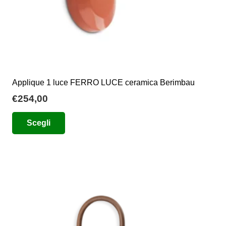
prodotto
Applique 1 luce FERRO LUCE ceramica Berimbau
€
254,00
Questo
Scegli
prodotto
ha
più
varianti.
Le
opzioni
possono
essere