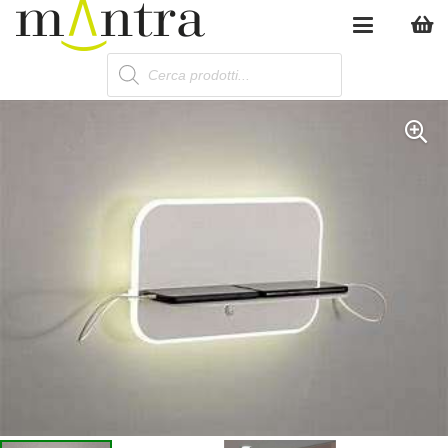
Products
search