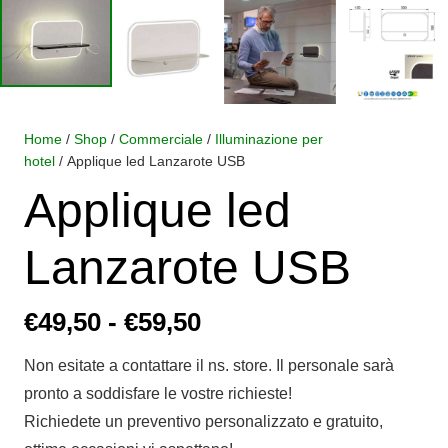
Home
/
Shop
/
Commerciale
/
Illuminazione per
hotel
/ Applique led Lanzarote USB
Applique led
Lanzarote USB
Fascia
€
49,50
-
€
59,50
di
Non esitate a contattare il ns. store. Il personale sarà
prezzo:
pronto a soddisfare le vostre richieste!
da
Richiedete un preventivo personalizzato e gratuito,
€49,50