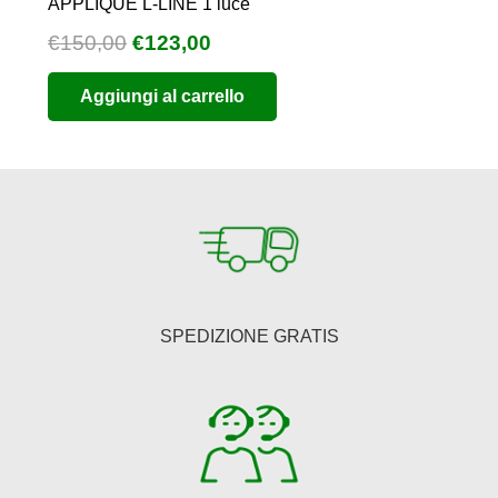
APPLIQUE L-LINE 1 luce
Il
Il
€
150,00
€
123,00
prezzo
prezzo
Aggiungi al carrello
originale
attuale
era:
è:
€150,00.
€123,00.
SPEDIZIONE GRATIS