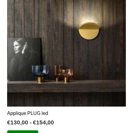
Le
opzioni
possono
essere
scelte
nella
pagina
del
prodotto
Applique PLUG led
Fascia
€
130,00
-
€
154,00
di
Questo