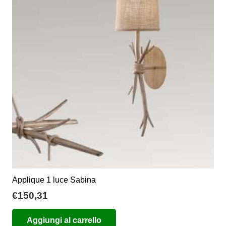
opzioni
possono
essere
scelte
nella
pagina
del
prodotto
Applique 1 luce Sabina
€
150,31
Aggiungi al carrello