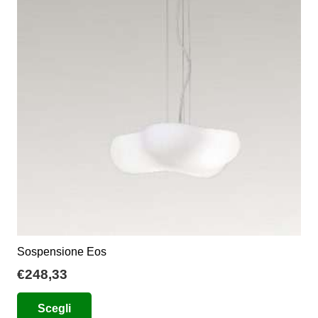
Sospensione Eos
€
248,33
Questo
Scegli
prodotto