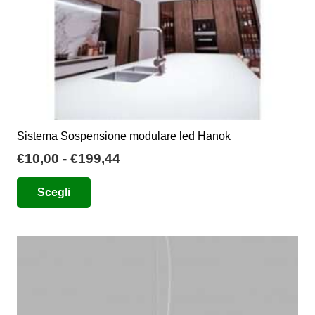
del
prodotto
Sistema Sospensione modulare led Hanok
Fascia
€
10,00
-
€
199,44
di
Questo
Scegli
prezzo:
prodotto
da
ha
€10,00
più
a
varianti.
€199,44
Le
opzioni
possono