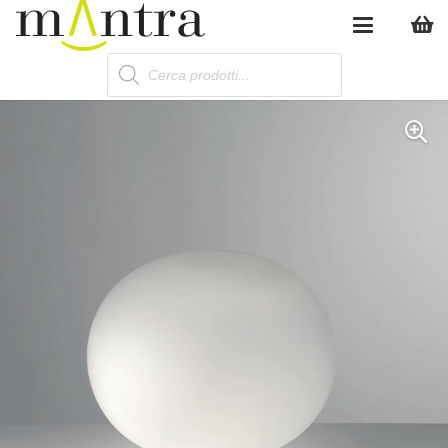
Products
search