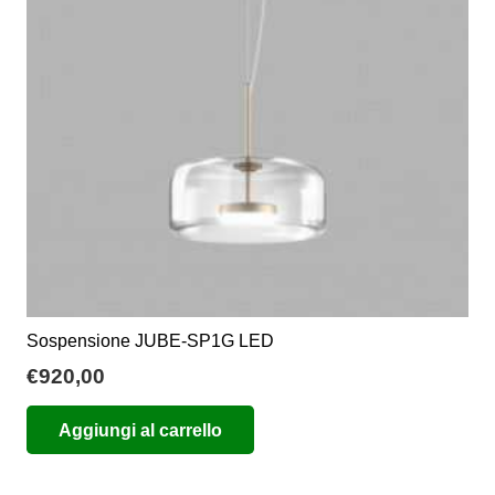
essere
scelte
nella
pagina
del
prodotto
Sospensione JUBE-SP1G LED
€
920,00
Aggiungi al carrello