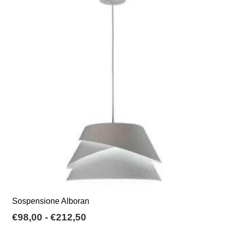
Sospensione Alboran
Fascia
€
98,00
-
€
212,50