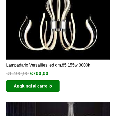
nella
pagina
del
prodotto
Lampadario Versailles led dm.85 155w 3000k
Il
Il
€
1.400,00
€
700,00
prezzo
prezzo
Aggiungi al carrello
originale
attuale
era:
è:
€1.400,00.
€700,00.