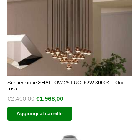
scelte
nella
pagina
del
prodotto
Sospensione SHALLOW 25 LUCI 62W 3000K – Oro
rosa
Il
Il
€
2.400,00
€
1.968,00
prezzo
prezzo
Aggiungi al carrello
originale
attuale
era:
è:
€2.400,00.
€1.968,00.