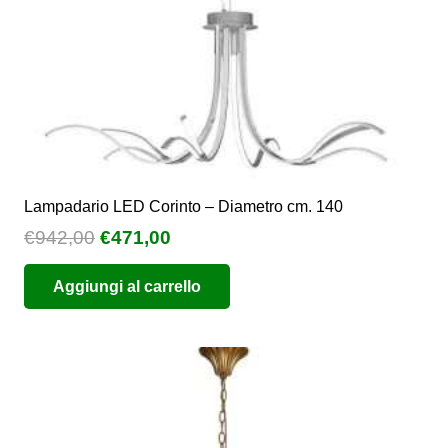
Lampadario LED Corinto – Diametro cm. 140
Il
Il
€
942,00
€
471,00
prezzo
prezzo
Aggiungi al carrello
originale
attuale
era:
è:
€942,00.
€471,00.