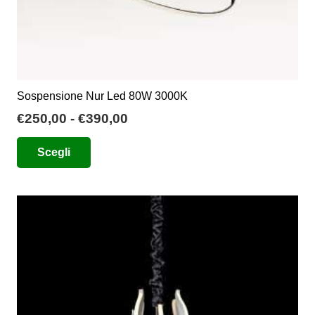
Sospensione Nur Led 80W 3000K
Fascia
€
250,00
-
€
390,00
di
Questo
Scegli
prezzo:
prodotto
da
ha
€250,00
più
a
varianti.
€390,00
Le
opzioni
possono
essere
scelte