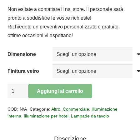
di
Non esitate a contattare il ns. store. Il personale sarà
prezzo:
pronto a soddisfare le vostre richieste!
da
Richiedete un preventivo personalizzato e gratuito,
€143,00
ottime occasioni vi aspettano!
a
€489,00
Dimensione
Finitura vetro
Lampada
Aggiungi al carrello
da
Alternative:
tavolo
COD:
N/A
Categorie:
Altro
,
Commerciale
,
Illuminazione
Bolero
interna
,
Illuminazione per hotel
,
Lampade da tavolo
quantità
Descrizione