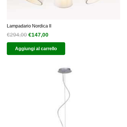
Lampadario Nordica II
Il
Il
€
294,00
€
147,00
prezzo
prezzo
Aggiungi al carrello
originale
attuale
era:
è:
€294,00.
€147,00.