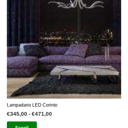
Lampadario LED Corinto
Fascia
€
345,00
-
€
471,00
di
Questo
Scegli