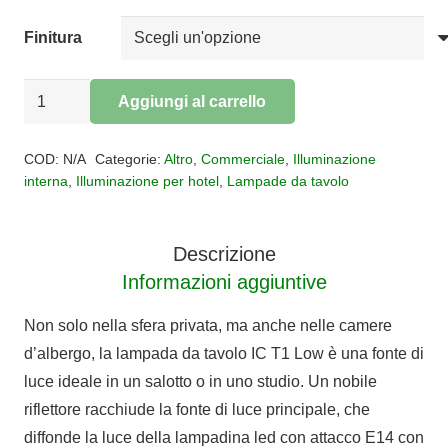
Finitura
Lampada
Aggiungi al carrello
da
Alternative:
tavolo
COD:
N/A
Categorie:
Altro
,
Commerciale
,
Illuminazione
IC
interna
,
Illuminazione per hotel
,
Lampade da tavolo
T1
Low
Descrizione
quantità
Informazioni aggiuntive
Non solo nella sfera privata, ma anche nelle camere
d’albergo, la lampada da tavolo IC T1 Low è una fonte di
luce ideale in un salotto o in uno studio. Un nobile
riflettore racchiude la fonte di luce principale, che
diffonde la luce della lampadina led con attacco E14 con