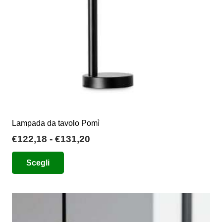
Lampada da tavolo Pomì
Fascia
€
122,18
-
€
131,20
di
Questo
Scegli
prezzo:
prodotto
da
ha
€122,18
più
a
varianti.
€131,20
Le