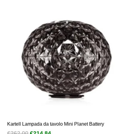
varianti.
Le
opzioni
possono
essere
scelte
nella
pagina
del
prodotto
Kartell Lampada da tavolo Mini Planet Battery
Il
Il
€
262,00
€
214,84