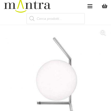
Products
search