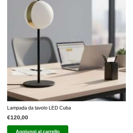
opzioni
possono
essere
scelte
nella
pagina
del
prodotto
Lampada da tavolo LED Cuba
€
120,00
Aggiungi al carrello