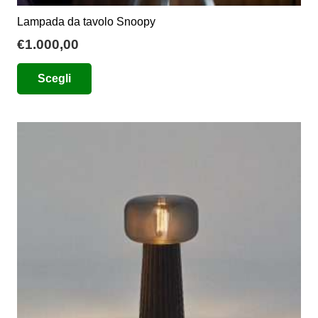
Lampada da tavolo Snoopy
€
1.000,00
Questo
Scegli
prodotto
ha
più
varianti.
Le
opzioni
possono
essere
scelte
nella
pagina
del