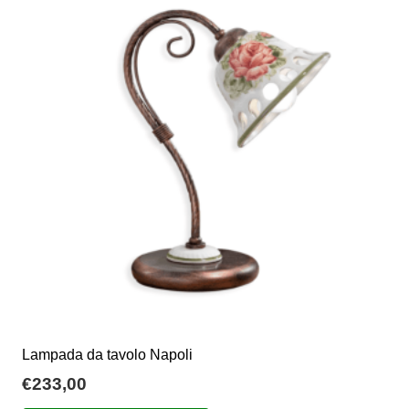
Le
opzioni
possono
essere
scelte
nella
pagina
del
prodotto
Lampada da tavolo Napoli
€
233,00