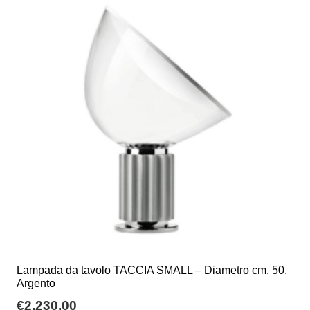
€72,65
Le
opzioni
possono
essere
scelte
nella
pagina
del
prodotto
Lampada da tavolo TACCIA SMALL – Diametro cm. 50,
Argento
€
2.230,00