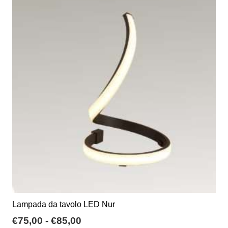
varianti.
€45,00
Le
opzioni
possono
essere
scelte
nella
pagina
del
prodotto
Lampada da tavolo LED Nur
Fascia
€
75,00
-
€
85,00