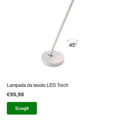
essere
scelte
nella
pagina
del
prodotto
Lampada da tavolo LED Torch
€
95,98
Questo
Scegli
prodotto
ha
più