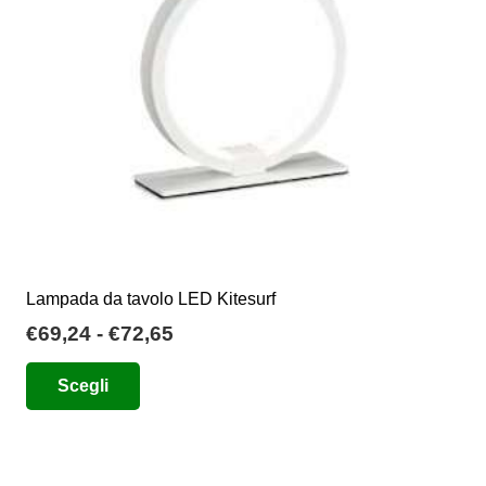
scelte
nella
pagina
del
prodotto
Lampada da tavolo LED Kitesurf
Fascia
€
69,24
-
€
72,65
di
Questo
Scegli
prezzo:
prodotto
da
ha
€69,24
più
a
varianti.