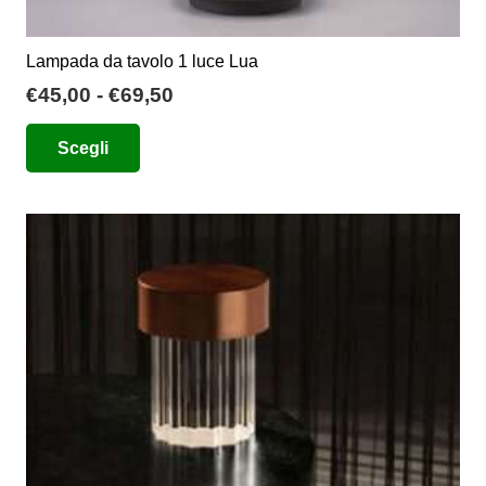
Lampada da tavolo 1 luce Lua
Fascia
€
45,00
-
€
69,50
di
Questo
Scegli
prezzo:
prodotto
da
ha
€45,00
più
a
varianti.
€69,50
Le
opzioni
possono
essere
scelte
nella
pagina