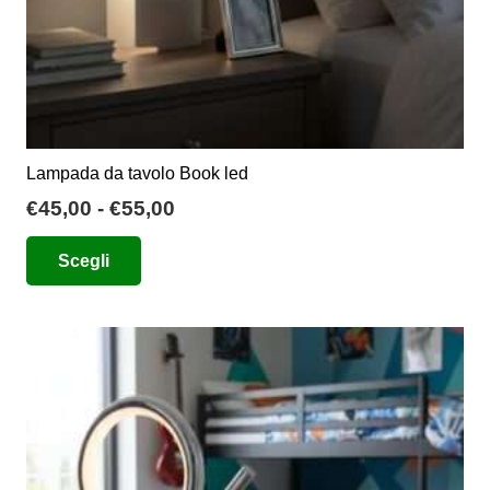
prodotto
Lampada da tavolo Book led
Fascia
€
45,00
-
€
55,00
di
Questo
Scegli
prezzo:
prodotto
da
ha
€45,00
più
a
varianti.
€55,00
Le
opzioni
possono
essere