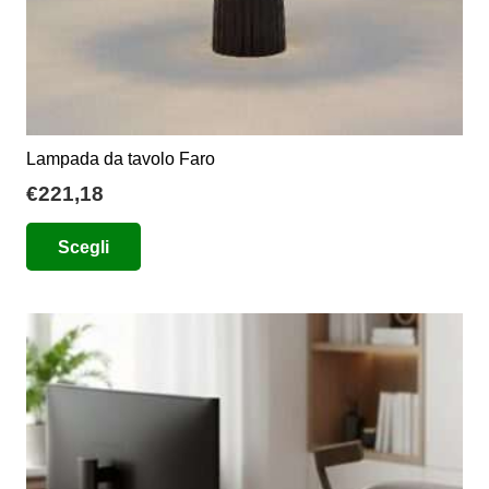
prodotto
Lampada da tavolo Faro
€
221,18
Questo
Scegli
prodotto
ha
più
varianti.
Le
opzioni
possono
essere