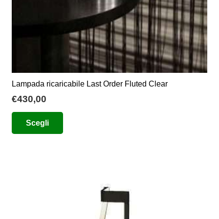
del
prodotto
Lampada ricaricabile Last Order Fluted Clear
€
430,00
Questo
Scegli
prodotto
ha
più
varianti.
Le
opzioni
possono