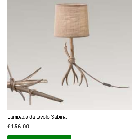
Le
opzioni
possono
essere
scelte
nella
pagina
del
prodotto
Lampada da tavolo Sabina
€
156,00