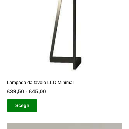
essere
scelte
nella
pagina
del
prodotto
Lampada da tavolo LED Minimal
Fascia
€
39,50
-
€
45,00
di
Questo
Scegli
prezzo:
prodotto
da
ha
€39,50
più
a