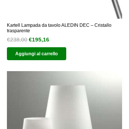
Kartell Lampada da tavolo ALEDIN DEC – Cristallo
trasparente
Il
Il
€
238,00
€
195,16
prezzo
prezzo
Aggiungi al carrello
originale
attuale
era:
è:
€238,00.
€195,16.