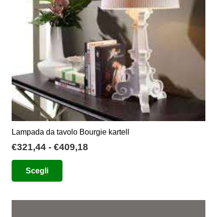
Lampada da tavolo Bourgie kartell
Fascia
€
321,44
-
€
409,18
di
Questo
Scegli
prezzo:
prodotto
da
ha
€321,44
più
a
varianti.