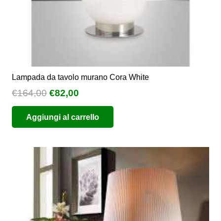
prodotto
Lampada da tavolo murano Cora White
Il
Il
€
164,00
€
82,00
prezzo
prezzo
Aggiungi al carrello
originale
attuale
era:
è:
€164,00.
€82,00.