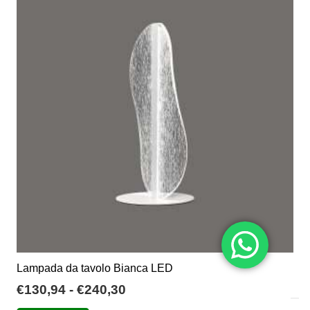
€409,18
Le
opzioni
possono
essere
scelte
nella
pagina
del
prodotto
Lampada da tavolo Bianca LED
Fascia
€
130,94
-
€
240,30
di
Questo