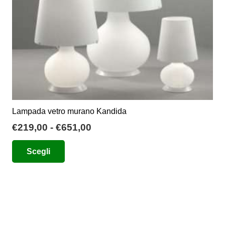
Lampada vetro murano Kandida
Fascia
€
219,00
-
€
651,00
di
Questo
Scegli
prezzo:
prodotto
da
ha
€219,00
più
a
varianti.
€651,00
Le
opzioni