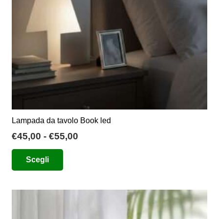
nella
pagina
del
prodotto
Lampada da tavolo Book led
Fascia
€
45,00
-
€
55,00
di
Questo
Scegli
prezzo:
prodotto
da
ha
€45,00
più
a
varianti.
€55,00
Le