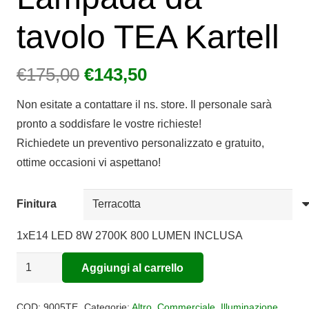
tavolo TEA Kartell
Il
Il
€
175,00
€
143,50
prezzo
prezzo
Non esitate a contattare il ns. store. Il personale sarà
originale
attuale
pronto a soddisfare le vostre richieste!
era:
è:
Richiedete un preventivo personalizzato e gratuito,
€175,00.
€143,50.
ottime occasioni vi aspettano!
Finitura
1xE14 LED 8W 2700K 800 LUMEN INCLUSA
Lampada
Aggiungi al carrello
da
Alternative:
tavolo
COD:
9005TE
Categorie:
Altro
,
Commerciale
,
Illuminazione