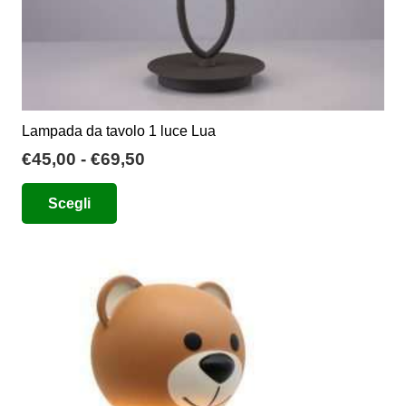
prodotto
Lampada da tavolo 1 luce Lua
Fascia
€
45,00
-
€
69,50
di
Questo
Scegli
prezzo:
prodotto
da
ha
€45,00
più
a
varianti.
€69,50
Le
opzioni
possono
essere