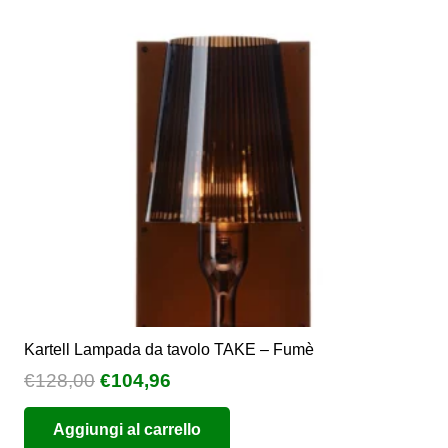
Kartell Lampada da tavolo TAKE – Fumè
Il
Il
€
128,00
€
104,96
prezzo
prezzo
Aggiungi al carrello
originale
attuale