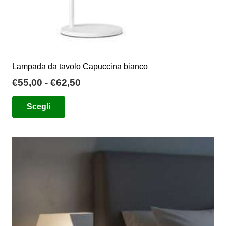
Lampada da tavolo Capuccina bianco
Fascia
€
55,00
-
€
62,50
di
Questo
Scegli
prezzo:
prodotto
da
ha
€55,00
più
a
varianti.
€62,50
Le
opzioni
possono
essere
scelte