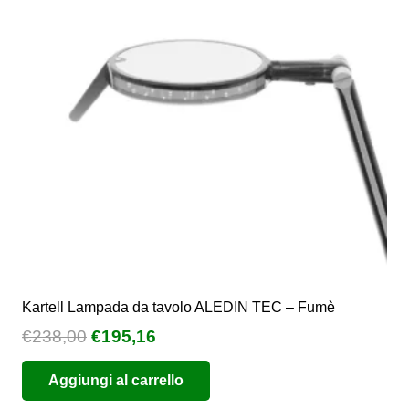
possono
essere
scelte
nella
pagina
del
prodotto
Kartell Lampada da tavolo ALEDIN TEC – Fumè
Il
Il
€
238,00
€
195,16
prezzo
prezzo
Aggiungi al carrello
originale
attuale
era:
è: