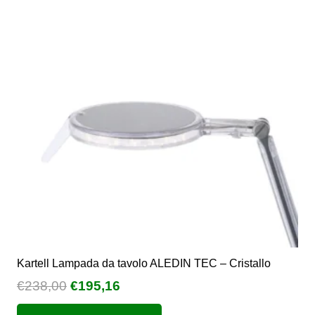
Le
opzioni
possono
essere
scelte
nella
pagina
del
prodotto
Kartell Lampada da tavolo ALEDIN TEC – Cristallo
Il
Il
€
238,00
€
195,16
prezzo
prezzo