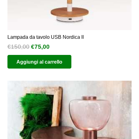
Lampada da tavolo USB Nordica II
Il
Il
€
150,00
€
75,00
prezzo
prezzo
Aggiungi al carrello
originale
attuale
era:
è:
€150,00.
€75,00.