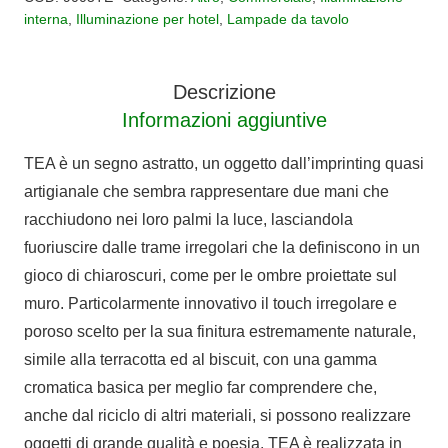
TEA
interna
,
Illuminazione per hotel
,
Lampade da tavolo
Kartell
quantità
Descrizione
Informazioni aggiuntive
TEA è un segno astratto, un oggetto dall’imprinting quasi
artigianale che sembra rappresentare due mani che
racchiudono nei loro palmi la luce, lasciandola
fuoriuscire dalle trame irregolari che la definiscono in un
gioco di chiaroscuri, come per le ombre proiettate sul
muro. Particolarmente innovativo il touch irregolare e
poroso scelto per la sua finitura estremamente naturale,
simile alla terracotta ed al biscuit, con una gamma
cromatica basica per meglio far comprendere che,
anche dal riciclo di altri materiali, si possono realizzare
oggetti di grande qualità e poesia. TEA è realizzata in