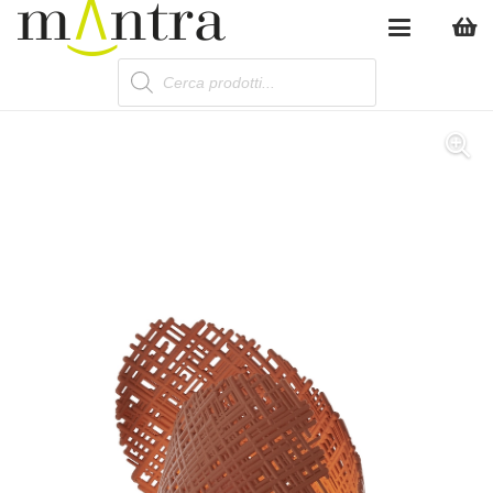
Products
search