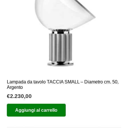
essere
scelte
nella
pagina
del
prodotto
Lampada da tavolo TACCIA SMALL – Diametro cm. 50,
Argento
€
2.230,00
Aggiungi al carrello