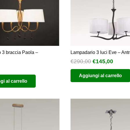
 3 braccia Paola –
Lampadario 3 luci Eve – Antr
Il
Il
€
290,00
€
145,00
prezzo
prezz
Aggiungi al carrello
originale
attual
i al carrello
era:
è:
€290,00.
€145,0