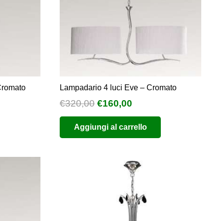
Cromato
Lampadario 4 luci Eve – Cromato
Il
Il
€
320,00
€
160,00
o
prezzo
prezzo
Aggiungi al carrello
e
originale
attuale
era:
è:
0.
€320,00.
€160,00.