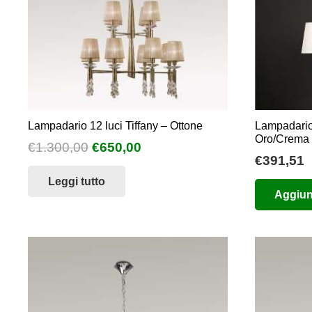
Lampadario 12 luci Tiffany – Ottone
Lampadario
Oro/Crema
Il
Il
€
1.300,00
€
650,00
€
391,51
prezzo
prezzo
Leggi tutto
originale
attuale
Aggiung
era:
è:
€1.300,00.
€650,00.