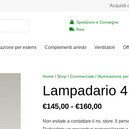
Acquisti 
Spedizioni e Consegne
Resi
nazione per esterni
Complementi arredo
Ventilatori
Off
Home
/
Shop
/
Commerciale
/
Illuminazione per
Lampadario 4 
Fascia
€
145,00
-
€
160,00
di
prezzo:
Non esitate a contattare il ns. store. Il per