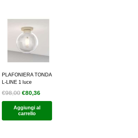
PLAFONIERA TONDA
L-LINE 1 luce
Il
Il
€
98,00
€
80,36
o
prezzo
prezzo
Aggiungi al
e
originale
attuale
carrello
era:
è:
6.
€98,00.
€80,36.