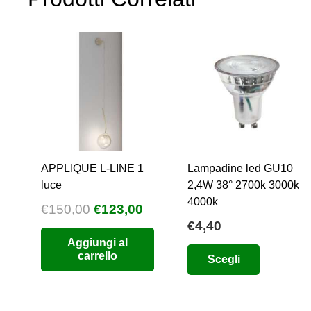
opzioni
possono
essere
scelte
nella
pagina
del
prodotto
APPLIQUE L-LINE 1
Lampadine led GU10
luce
2,4W 38° 2700k 3000k
4000k
Il
Il
€
150,00
€
123,00
€
4,40
prezzo
prezzo
Aggiungi al
originale
attuale
Questo
carrello
Scegli
era:
è:
prodotto
€150,00.
€123,00.
ha
più