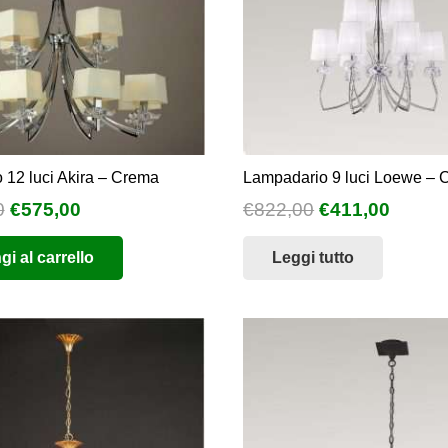
 12 luci Akira – Crema
Lampadario 9 luci Loewe – 
Il
Il
Il
Il
0
€
575,00
€
822,00
€
411,00
prezzo
prezzo
prezzo
prezz
i al carrello
Leggi tutto
originale
attuale
originale
attual
era:
è:
era:
è:
€1.150,00.
€575,00.
€822,00.
€411,0