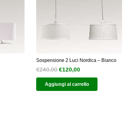
Sospensione 2 Luci Nordica – Bianco
Il
Il
ia
€
240,00
€
120,00
prezzo
prezzo
Aggiungi al carrello
originale
attuale
zo:
era:
è:
€240,00.
€120,00.
,00
,00