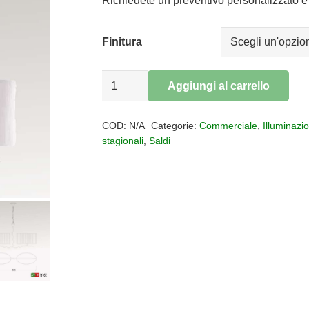
da
Richiedete un preventivo personalizzato e 
€145,00
a
Finitura
€160,00
Lampadario
Aggiungi al carrello
4
Alternative:
luci
COD:
N/A
Categorie:
Commerciale
,
Illuminazi
Eve
stagionali
,
Saldi
quantità