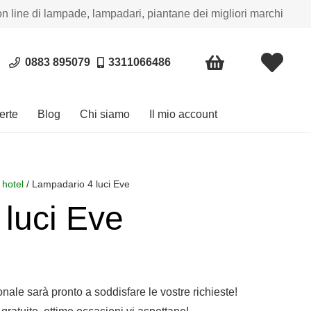
on line di lampade, lampadari, piantane dei migliori marchi
0883 895079
3311066486
erte
Blog
Chi siamo
Il mio account
 hotel
/ Lampadario 4 luci Eve
luci Eve
sonale sarà pronto a soddisfare le vostre richieste!