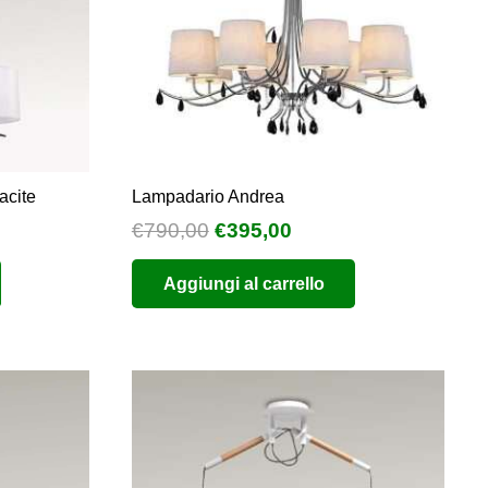
acite
Lampadario Andrea
Il
Il
€
790,00
€
395,00
o
prezzo
prezzo
Aggiungi al carrello
e
originale
attuale
era:
è:
0.
€790,00.
€395,00.