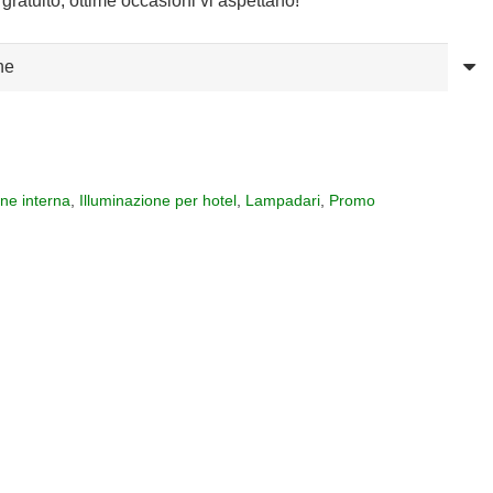
gratuito, ottime occasioni vi aspettano!
one interna
,
Illuminazione per hotel
,
Lampadari
,
Promo