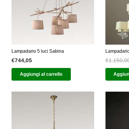
Lampadario 5 luci Sabina
Lampadario
€
744,05
€
1.150,0
Aggiungi al carrello
Aggiung