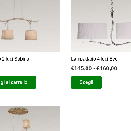
 2 luci Sabina
Lampadario 4 luci Eve
Fasc
€
145,00
-
€
160,00
di
Questo
i al carrello
Scegli
prez
prodotto
da
ha
€145
più
a
varianti.
€160
Le
opzioni