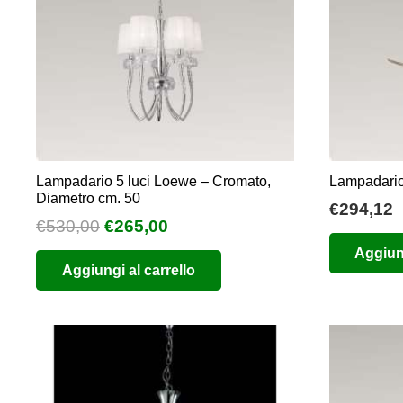
Lampadario 5 luci Loewe – Cromato,
Lampadario
Diametro cm. 50
€
294,12
Il
Il
€
530,00
€
265,00
prezzo
prezzo
Aggiung
Aggiungi al carrello
originale
attuale
era:
è:
€530,00.
€265,00.