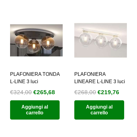
PLAFONIERA TONDA
PLAFONIERA
L-LINE 3 luci
LINEARE L-LINE 3 luci
Il
Il
Il
Il
€
324,00
€
265,68
€
268,00
€
219,76
prezzo
prezzo
prezzo
prezz
Aggiungi al
Aggiungi al
originale
attuale
originale
attual
carrello
carrello
era:
è:
era:
è:
€324,00.
€265,68.
€268,00.
€219,7