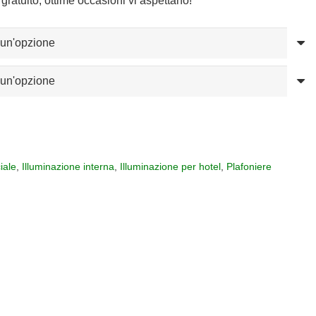
gratuito, ottime occasioni vi aspettano!
iale
,
Illuminazione interna
,
Illuminazione per hotel
,
Plafoniere