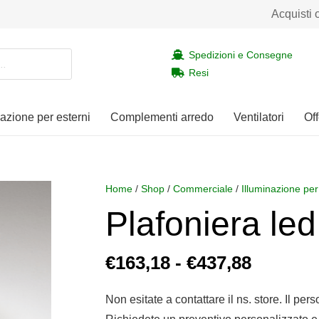
Acquisti 
Spedizioni e Consegne
Resi
nazione per esterni
Complementi arredo
Ventilatori
Off
Home
/
Shop
/
Commerciale
/
Illuminazione per
Plafoniera le
Fascia
€
163,18
-
€
437,88
di
prezzo:
Non esitate a contattare il ns. store. Il per