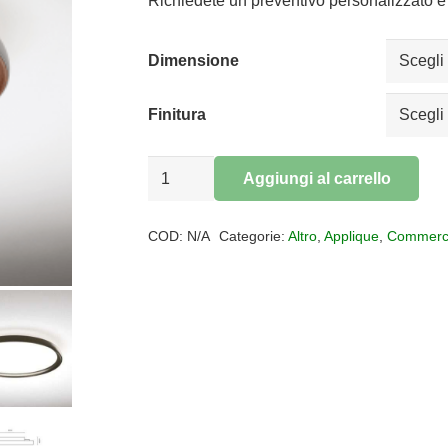
da
Richiedete un preventivo personalizzato e 
€163,18
a
Dimensione
€437,88
Finitura
Plafoniera
Aggiungi al carrello
led
Alternative:
Atena
COD:
N/A
Categorie:
Altro
,
Applique
,
Commerc
quantità