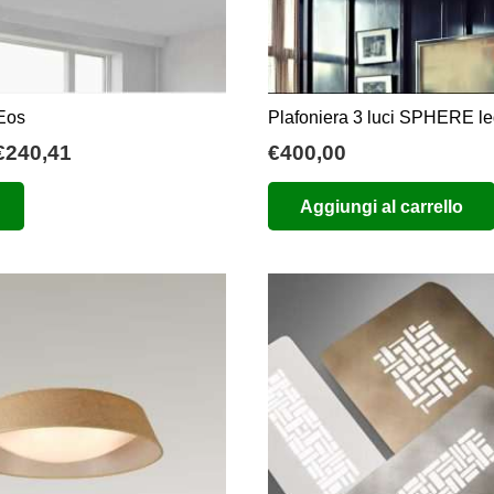
 Eos
Plafoniera 3 luci SPHERE l
Fascia
€
240,41
€
400,00
di
Questo
Aggiungi al carrello
prezzo:
prodotto
da
ha
€98,81
più
a
varianti.
€240,41
Le
opzioni
possono
essere
scelte
nella