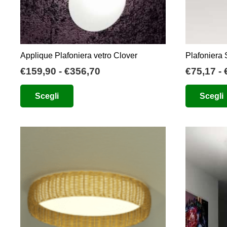
pagina
del
prodotto
Applique Plafoniera vetro Clover
Plafoniera
Fascia
€
159,90
-
€
356,70
€
75,17
-
di
Questo
Scegli
Scegli
prezzo:
prodotto
da
ha
€159,90
più
a
varianti.
€356,70
Le
opzioni
possono
essere
scelte
nella