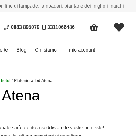
on line di lampade, lampadari, piantane dei migliori marchi
0883 895079
3311066486
erte
Blog
Chi siamo
Il mio account
 hotel
/ Plafoniera led Atena
d Atena
sonale sarà pronto a soddisfare le vostre richieste!