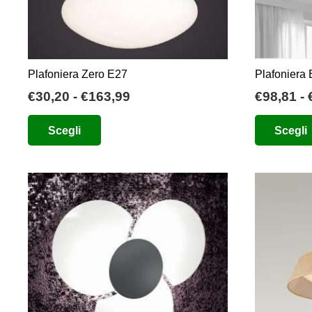
Plafoniera Zero E27
Plafoniera
Fascia
€
30,20
-
€
163,99
€
98,81
-
di
Questo
Scegli
Scegli
prezzo:
prodotto
da
ha
€30,20
più
a
varianti.
€163,99
Le
opzioni
possono
essere
scelte
nella