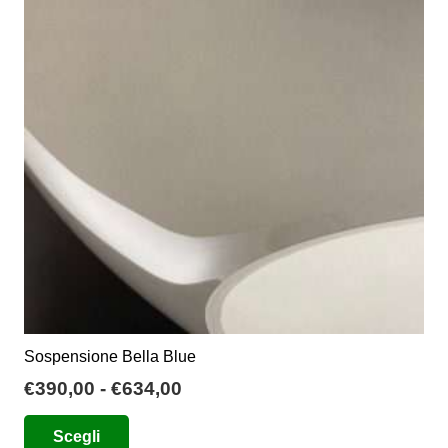
opzioni
possono
essere
scelte
nella
pagina
del
prodotto
Sospensione Bella Blue
Fascia
€
390,00
-
€
634,00
di
Questo
Scegli
prezzo:
prodotto