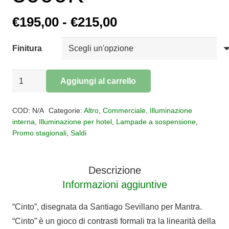
Fascia
€
195,00
-
€
215,00
di
prezzo:
Finitura
da
€195,00
Sospensione
Aggiungi al carrello
a
CINTO
Alternative:
€215,00
LED
COD:
N/A
Categorie:
Altro
,
Commerciale
,
Illuminazione
42W
interna
,
Illuminazione per hotel
,
Lampade a sospensione
,
Promo stagionali
,
Saldi
3000K
quantità
Descrizione
Informazioni aggiuntive
“Cinto”, disegnata da Santiago Sevillano per Mantra.
“Cinto” è un gioco di contrasti formali tra la linearità della