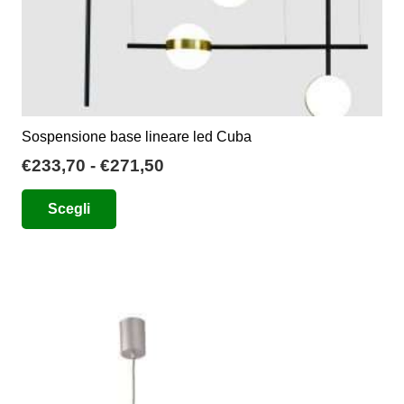
Sospensione base lineare led Cuba
Fascia
€
233,70
-
€
271,50
di
Questo
Scegli
prezzo:
prodotto
da
ha
€233,70
più
a
varianti.
€271,50
Le
opzioni
possono
essere