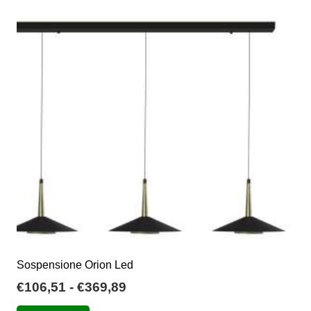
€23,00
Le
opzioni
possono
essere
scelte
nella
pagina
del
prodotto
Sospensione Orion Led
Fascia
€
106,51
-
€
369,89
di
Questo