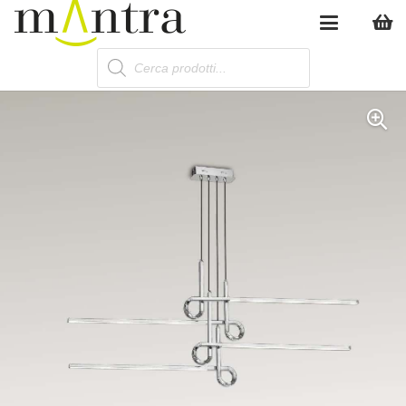
Products
search