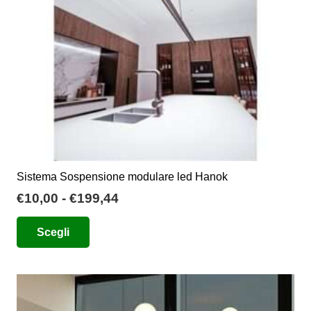
scelte
nella
pagina
del
prodotto
Sistema Sospensione modulare led Hanok
Fascia
€
10,00
-
€
199,44
di
Questo
Scegli
prezzo:
prodotto
da
ha
€10,00
più
a
varianti.
€199,44