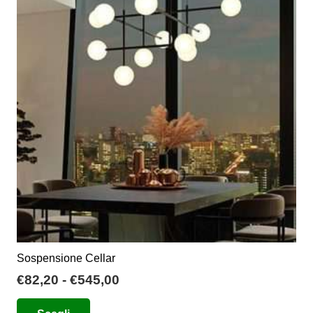
Le
opzioni
possono
essere
scelte
nella
pagina
del
prodotto
Sospensione Cellar
Fascia
€
82,20
-
€
545,00
di
Questo