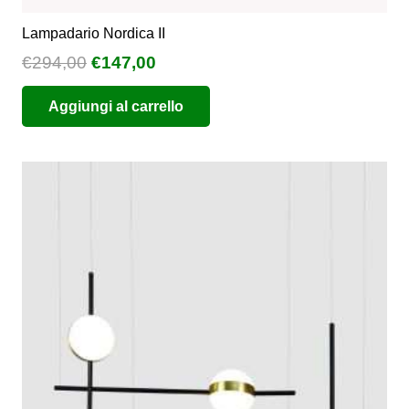
Lampadario Nordica II
Il
Il
€
294,00
€
147,00
prezzo
prezzo
Aggiungi al carrello
originale
attuale
era:
è:
€294,00.
€147,00.