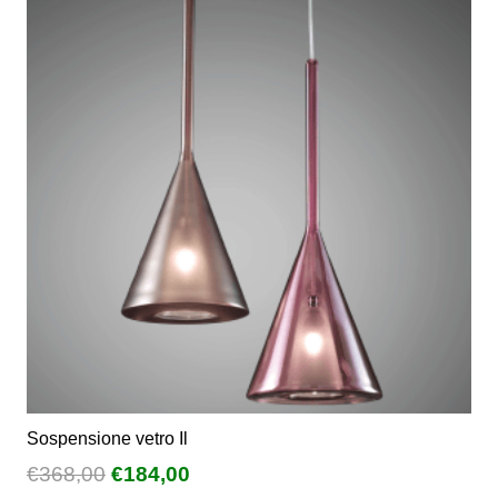
varianti.
€212,50
Le
opzioni
possono
essere
scelte
nella
pagina
del
prodotto
Sospensione vetro Il
Il
Il
€
368,00
€
184,00