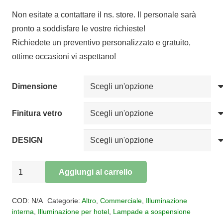
di
Non esitate a contattare il ns. store. Il personale sarà
prezzo:
pronto a soddisfare le vostre richieste!
da
Richiedete un preventivo personalizzato e gratuito,
€138,00
ottime occasioni vi aspettano!
a
€534,00
Dimensione
Finitura vetro
DESIGN
Sospensione
Aggiungi al carrello
Bolero
Alternative:
quantità
COD:
N/A
Categorie:
Altro
,
Commerciale
,
Illuminazione
interna
,
Illuminazione per hotel
,
Lampade a sospensione