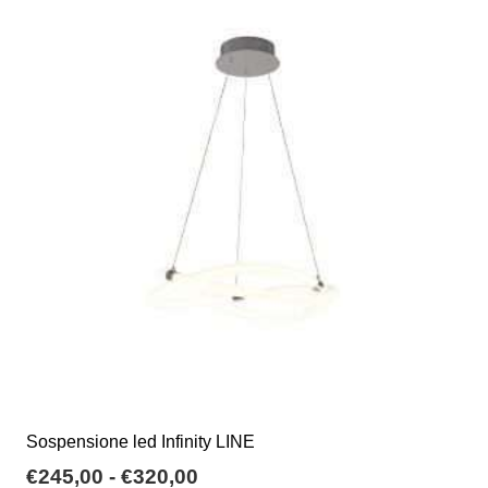
varianti.
Le
opzioni
possono
essere
scelte
nella
pagina
del
prodotto
Sospensione led Infinity LINE
Fascia
€
245,00
-
€
320,00