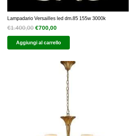
Lampadario Versailles led dm.85 155w 3000k
Il
Il
€
1.400,00
€
700,00
prezzo
prezzo
Aggiungi al carrello
originale
attuale
era:
è:
€1.400,00.
€700,00.