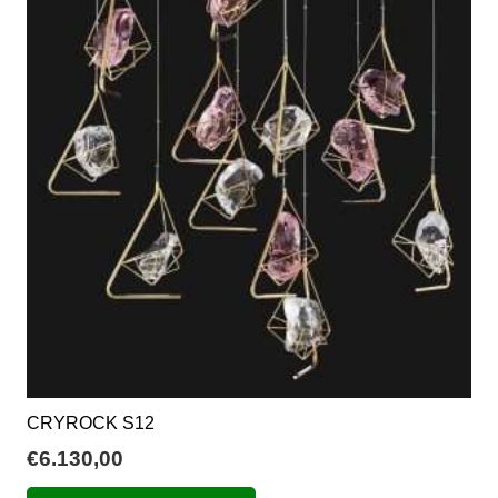
CRYROCK S12
€
6.130,00