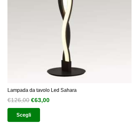
Lampada da tavolo Led Sahara
Il
Il
€
126,00
€
63,00
prezzo
prezzo
Questo
Scegli
originale
attuale
prodotto
era:
è:
ha
€126,00.
€63,00.
più