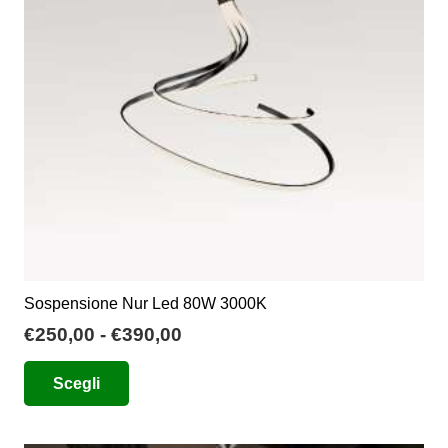
essere
scelte
nella
pagina
del
prodotto
Sospensione Nur Led 80W 3000K
Fascia
€
250,00
-
€
390,00
di
Questo
Scegli
prezzo:
prodotto
da
ha
€250,00
più