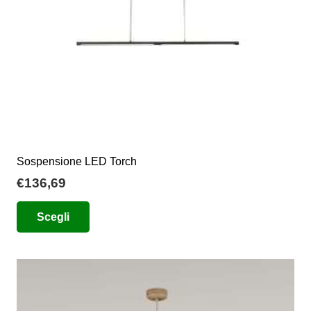
nella
pagina
del
prodotto
Sospensione LED Torch
€
136,69
Questo
Scegli
prodotto
ha
più
varianti.
Le