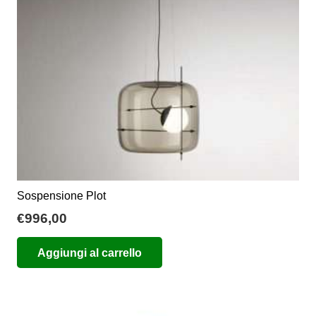
scelte
nella
pagina
del
prodotto
Sospensione Plot
€
996,00
Aggiungi al carrello