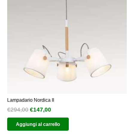
possono
essere
scelte
nella
pagina
del
prodotto
Lampadario Nordica II
Il
Il
€
294,00
€
147,00
prezzo
prezzo
Aggiungi al carrello
originale
attuale
era:
è: