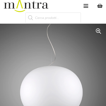
Products
search