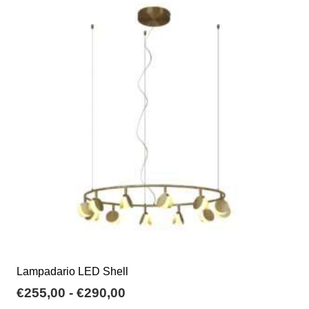
Lampadario LED Shell
Fascia
€
255,00
-
€
290,00