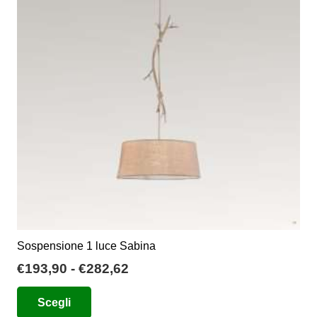
opzioni
possono
essere
scelte
nella
pagina
del
prodotto
Sospensione 1 luce Sabina
Fascia
€
193,90
-
€
282,62
di
Questo
Scegli
prezzo:
prodotto