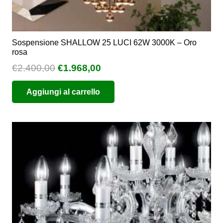
Sospensione SHALLOW 25 LUCI 62W 3000K – Oro
rosa
Il
Il
€
2.400,00
€
1.968,00
prezzo
prezzo
Aggiungi al carrello
originale
attuale
era:
è:
€2.400,00.
€1.968,00.