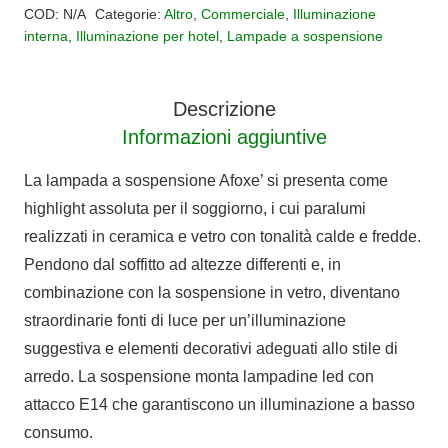
LUCE
COD:
N/A
Categorie:
Altro
,
Commerciale
,
Illuminazione
ceramica
interna
,
Illuminazione per hotel
,
Lampade a sospensione
Afoxe'
quantità
Descrizione
Informazioni aggiuntive
La lampada a sospensione Afoxe’ si presenta come
highlight assoluta per il soggiorno, i cui paralumi
realizzati in ceramica e vetro con tonalità calde e fredde.
Pendono dal soffitto ad altezze differenti e, in
combinazione con la sospensione in vetro, diventano
straordinarie fonti di luce per un’illuminazione
suggestiva e elementi decorativi adeguati allo stile di
arredo. La sospensione monta lampadine led con
attacco E14 che garantiscono un illuminazione a basso
consumo.