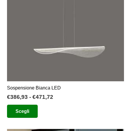
Sospensione Bianca LED
Fascia
€
386,93
-
€
471,72
di
Questo
Scegli
prezzo:
prodotto
da
ha
€386,93
più