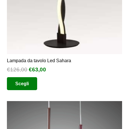
Lampada da tavolo Led Sahara
Il
Il
€
126,00
€
63,00
prezzo
prezzo
Questo
Scegli
originale
attuale
prodotto
era:
è:
ha
€126,00.
€63,00.
più
varianti.
Le
opzioni