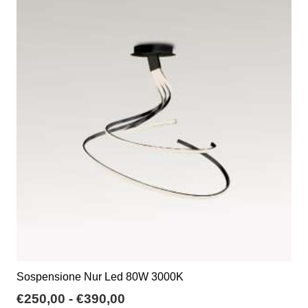
a
varianti.
€320,00
Le
opzioni
possono
essere
scelte
nella
pagina
del
prodotto
Sospensione Nur Led 80W 3000K
Fascia
€
250,00
-
€
390,00