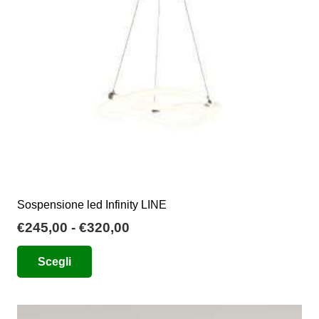
essere
scelte
nella
pagina
del
prodotto
Sospensione led Infinity LINE
Fascia
€
245,00
-
€
320,00
di
Questo
Scegli
prezzo:
prodotto
da
ha
€245,00
più