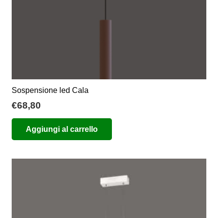
del
prodotto
Sospensione led Cala
€
68,80
Aggiungi al carrello