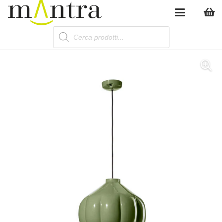
Products
search