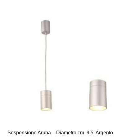
più
varianti.
Le
opzioni
possono
essere
scelte
nella
pagina
del
prodotto
Sospensione Aruba – Diametro cm. 9,5, Argento