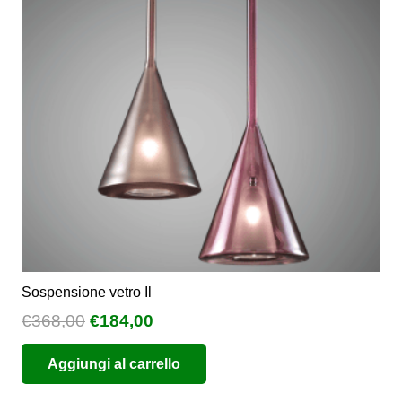
possono
essere
scelte
nella
pagina
del
prodotto
Sospensione vetro Il
Il
Il
€
368,00
€
184,00
prezzo
prezzo
Aggiungi al carrello
originale
attuale
era:
è: