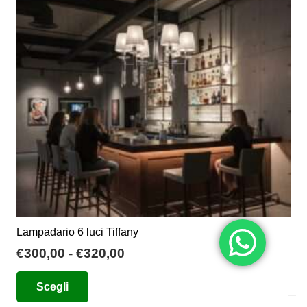
opzioni
possono
essere
scelte
nella
pagina
del
prodotto
Lampadario 6 luci Tiffany
Fascia
€
300,00
-
€
320,00
di
Questo
Scegli
prezzo:
prodotto
da