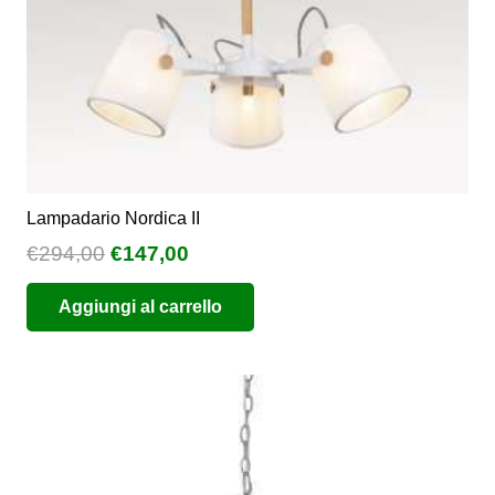
pagina
del
prodotto
Lampadario Nordica II
Il
Il
€
294,00
€
147,00
prezzo
prezzo
Aggiungi al carrello
originale
attuale
era:
è:
€294,00.
€147,00.