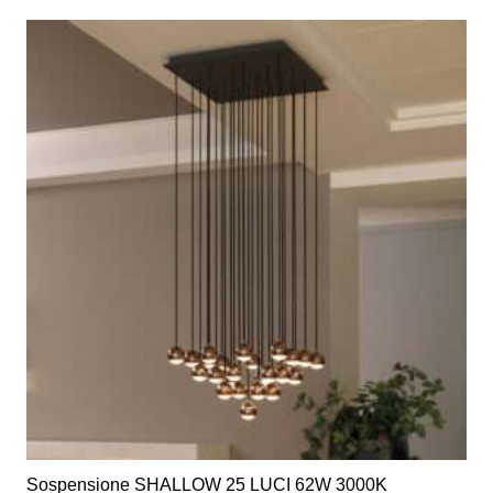
€368,00.
€184,00.
Sospensione SHALLOW 25 LUCI 62W 3000K