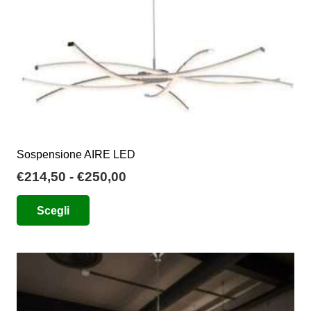
Sospensione AIRE LED
Fascia
€
214,50
-
€
250,00
di
Questo
Scegli
prezzo:
prodotto
da
ha
€214,50
più
a
varianti.
€250,00
Le