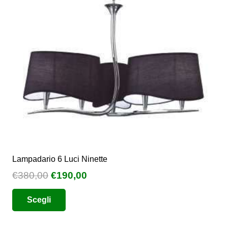
Lampadario 6 Luci Ninette
Il
Il
€
380,00
€
190,00
prezzo
prezzo
Questo
Scegli
originale
attuale
prodotto
era:
è:
ha
€380,00.
€190,00.