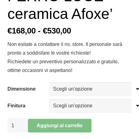
ceramica Afoxe’
Fascia
€
168,00
-
€
530,00
di
Non esitate a contattare il ns. store. Il personale sarà
prezzo:
pronto a soddisfare le vostre richieste!
da
Richiedete un preventivo personalizzato e gratuito,
€168,00
ottime occasioni vi aspettano!
a
€530,00
Dimensione
Finitura
Sospensione
Aggiungi al carrello
FERRO
Alternative: