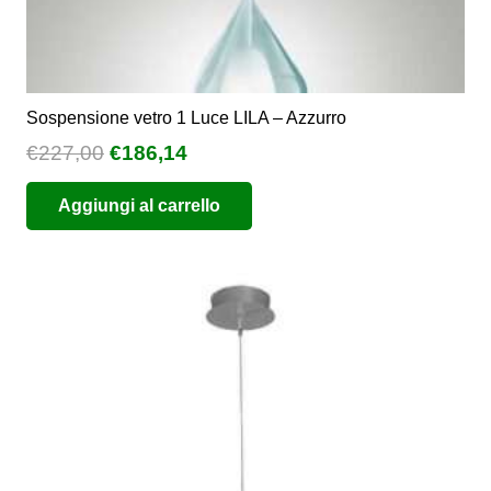
Sospensione vetro 1 Luce LILA – Azzurro
Il
Il
€
227,00
€
186,14
prezzo
prezzo
Aggiungi al carrello
originale
attuale
era:
è:
€227,00.
€186,14.