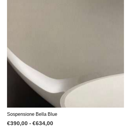
€290,00
Le
opzioni
possono
essere
scelte
nella
pagina
del
prodotto
Sospensione Bella Blue
Fascia
€
390,00
-
€
634,00
di
Questo