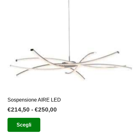
possono
essere
scelte
nella
pagina
del
prodotto
Sospensione AIRE LED
Fascia
€
214,50
-
€
250,00
di
Questo
Scegli
prezzo:
prodotto
da
ha