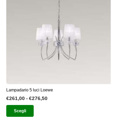
Lampadario 5 luci Loewe
Fascia
€
261,00
-
€
276,50
di
Questo
Scegli
prezzo:
prodotto