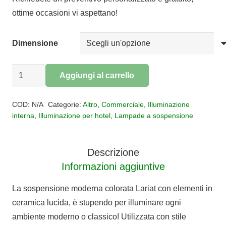
€533,00
ottime occasioni vi aspettano!
a
€764,00
Dimensione
Sospensione
Aggiungi al carrello
FERRO
Alternative:
LUCE
COD:
N/A
Categorie:
Altro
,
Commerciale
,
Illuminazione
ceramica
interna
,
Illuminazione per hotel
,
Lampade a sospensione
e
vetro
Descrizione
Decò
Informazioni aggiuntive
LARIAT
quantità
La sospensione moderna colorata Lariat con elementi in
ceramica lucida, è stupendo per illuminare ogni
ambiente moderno o classico! Utilizzata con stile