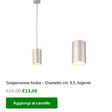
possono
essere
scelte
nella
pagina
del
prodotto
Sospensione Aruba – Diametro cm. 9,5, Argento
Il
Il
€
26,00
€
13,00
prezzo
prezzo
Aggiungi al carrello
originale
attuale
era:
è: