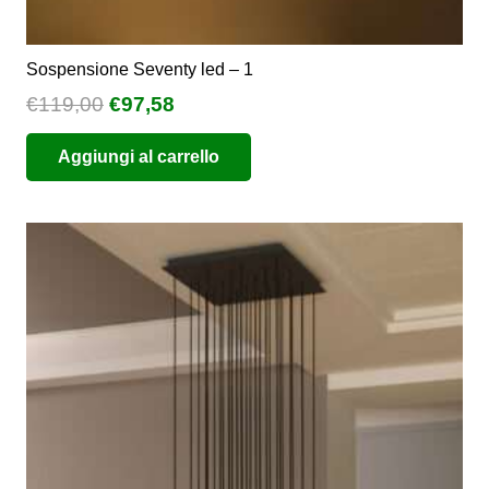
Sospensione Seventy led – 1
Il
Il
€
119,00
€
97,58
prezzo
prezzo
Aggiungi al carrello
originale
attuale
era:
è:
€119,00.
€97,58.