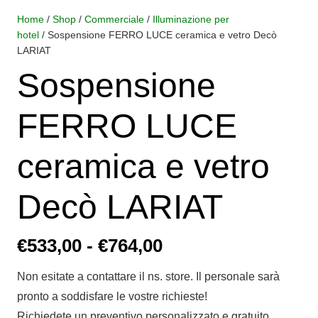
Home
/
Shop
/
Commerciale
/
Illuminazione per
hotel
/ Sospensione FERRO LUCE ceramica e vetro Decò
LARIAT
Sospensione
FERRO LUCE
ceramica e vetro
Decò LARIAT
Fascia
€
533,00
-
€
764,00
di
Non esitate a contattare il ns. store. Il personale sarà
prezzo:
pronto a soddisfare le vostre richieste!
da
Richiedete un preventivo personalizzato e gratuito,