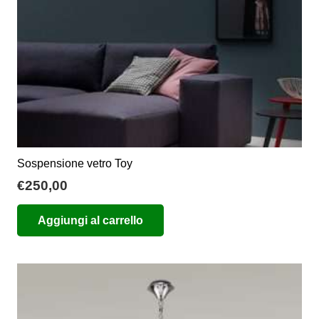
nella
pagina
del
prodotto
Sospensione vetro Toy
€
250,00
Aggiungi al carrello