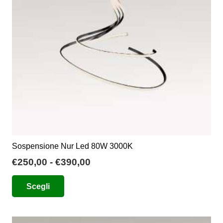
essere
scelte
nella
pagina
del
prodotto
Sospensione Nur Led 80W 3000K
Fascia
€
250,00
-
€
390,00
di
Questo
Scegli
prezzo:
prodotto
da
ha
€250,00
più