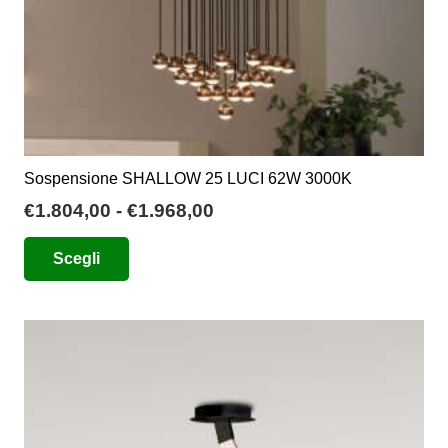
Sospensione SHALLOW 25 LUCI 62W 3000K
Fascia
€
1.804,00
-
€
1.968,00
di
Questo
Scegli
prezzo:
prodotto
da
ha
€1.804,00
più
a
varianti.
€1.968,00
Le
opzioni
possono